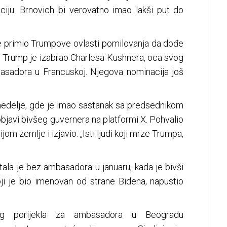
iciju. Brnovich bi verovatno imao lakši put do
 je primio Trumpove ovlasti pomilovanja da dođe
. Trump je izabrao Charlesa Kushnera, oca svog
asadora u Francuskoj. Njegova nominacija još
e nedelje, gde je imao sastanak sa predsednikom
javi bivšeg guvernera na platformi X. Pohvalio
om zemlje i izjavio: „Isti ljudi koji mrze Trumpa,
ala je bez ambasadora u januaru, kada je bivši
oji je bio imenovan od strane Bidena, napustio
skog porijekla za ambasadora u Beogradu