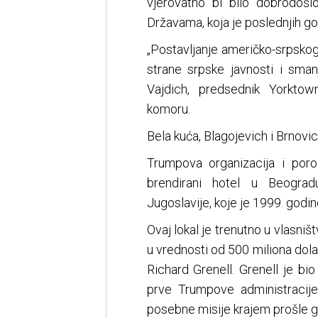
vjerovatno bi bilo dobrodošl
Državama, koja je poslednjih go
„Postavljanje američko-srpsko
strane srpske javnosti i smanj
Vajdich, predsednik Yorktow
komoru.
Bela kuća, Blagojevich i Brnovi
Trumpova organizacija i por
brendirani hotel u Beogra
Jugoslavije, koje je 1999. god
Ovaj lokal je trenutno u vlasniš
u vrednosti od 500 miliona dola
Richard Grenell. Grenell je bio
prve Trumpove administracije 
posebne misije krajem prošle g