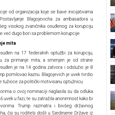
ije od organizacija koje se bave inicijativama
. Postavljanje Blagojevicha za ambasadora u
všeg visokog zvaničnika osuđenog za korupciju
 se već dugo bori sa problemom korupcije.
nje mita
suđen na 17 federalnih optužbi za korupciju,
eru za primanje mita, a smenjen je od strane
 Osuđen je na 14 godina zatvora i odslužio je 8
mp pomilovao kaznu. Blagojevich je uvek tvrdio
e tužioce za politički motivisanu optužnicu.
orima o ovoj nominaciji naglasila su da odluka
oš uvek u fazi, te su zatražila anonimnost kako bi
zgovorima. Trump razmatra i bivšeg državnog
a, čiji su roditelji došli u Sjedinjene Države iz