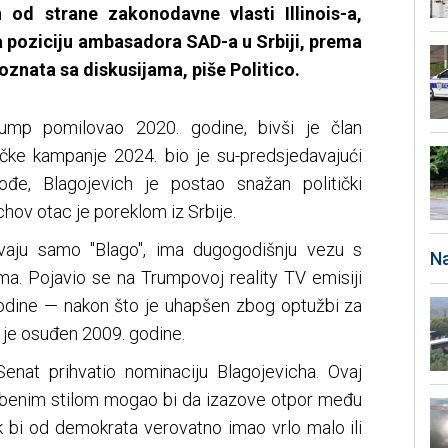
 od strane zakonodavne vlasti Illinois-a,
a poziciju ambasadora SAD-a u Srbiji, prema
poznata sa diskusijama, piše Politico.
Trump pomilovao 2020. godine, bivši je član
čke kampanje 2024. bio je su-predsjedavajući
ođe, Blagojevich je postao snažan politički
hov otac je poreklom iz Srbije.
ivaju samo "Blago", ima dugogodišnju vezu s
Na
ma. Pojavio se na Trumpovoj reality TV emisiji
godine — nakon što je uhapšen zbog optužbi za
o je osuđen 2009. godine.
enat prihvatio nominaciju Blagojevicha. Ovaj
orbenim stilom mogao bi da izazove otpor među
k bi od demokrata verovatno imao vrlo malo ili