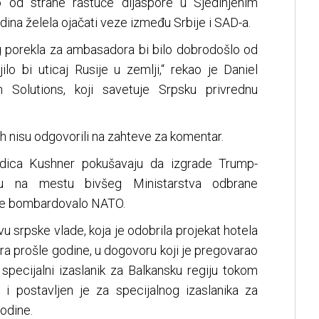
o od strane rastuće dijaspore u Sjedinjenim
dina želela ojačati veze između Srbije i SAD-a.
g porekla za ambasadora bi bilo dobrodošlo od
ilo bi uticaj Rusije u zemlji,“ rekao je Daniel
n Solutions, koji savetuje Srpsku privrednu
ch nisu odgovorili na zahteve za komentar.
odica Kushner pokušavaju da izgrade Trump-
du na mestu bivšeg Ministarstva odbrane
ine bombardovalo NATO.
tvu srpske vlade, koja je odobrila projekat hotela
ra prošle godine, u dogovoru koji je pregovarao
 specijalni izaslanik za Balkansku regiju tokom
i postavljen je za specijalnog izaslanika za
odine.