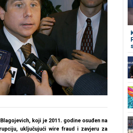
d Blagojevich, koji je 2011. godine osuđen na
upciju, uključujući wire fraud i zavjeru za