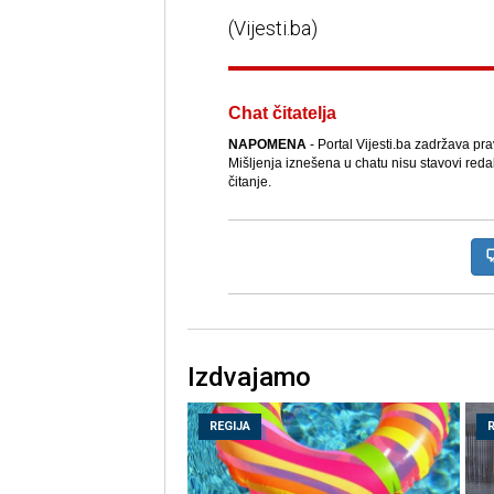
(Vijesti.ba)
Chat čitatelja
NAPOMENA
- Portal Vijesti.ba zadržava pr
Mišljenja iznešena u chatu nisu stavovi reda
čitanje.
Izdvajamo
REGIJA