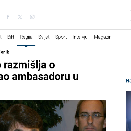
t
BiH
Regija
Svijet
Sport
Intervjui
Magazin
đenik
 razmišlja o
kao ambasadoru u
Na