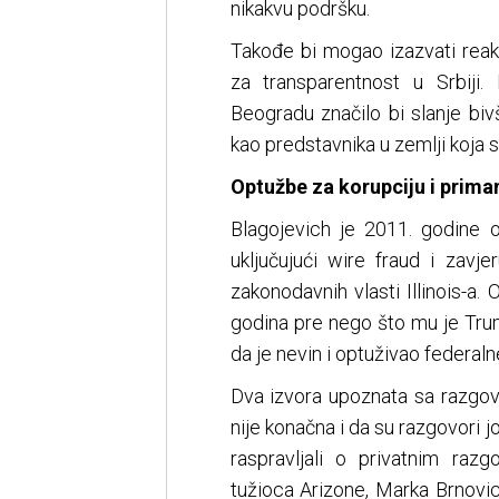
nikakvu podršku.
Takođe bi mogao izazvati reakc
za transparentnost u Srbiji
Beogradu značilo bi slanje bi
kao predstavnika u zemlji koja
Optužbe za korupciju i prima
Blagojevich je 2011. godine o
uključujući wire fraud i zavj
zakonodavnih vlasti Illinois-a.
godina pre nego što mu je Tru
da je nevin i optuživao federaln
Dva izvora upoznata sa razgov
nije konačna i da su razgovori j
raspravljali o privatnim ra
tužioca Arizone, Marka Brnovich