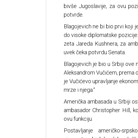
bivše Jugoslavije, za ovu poz
potvrde.
Blagojevich ne bi bio prvi koji
do visoke diplomatske pozicije
zeta Jareda Kushnera, za amb
uvek čeka potvrdu Senata.
Blagojevich je bio u Srbiji ov
Aleksandrom Vučićem, prema ob
je Vučićevo upravljanje ekonomij
mrze i njega.“
Američka ambasada u Srbiji ost
ambasador Christopher Hill, k
ovu funkciju.
Postavljanje američko-srp