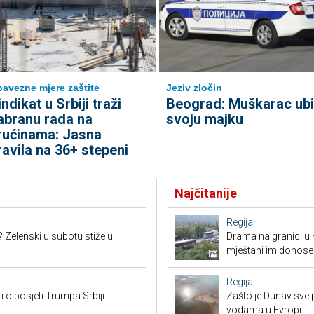
avezne mjere zaštite
Jeziv zločin
indikat u Srbiji traži
Beograd: Muškarac ub
abranu rada na
svoju majku
rućinama: Jasna
ravila na 36+ stepeni
Najčitanije
Regija
? Zelenski u subotu stiže u
Drama na granici u 
mještani im donose
Regija
i o posjeti Trumpa Srbiji
Zašto je Dunav sve p
vodama u Evropi