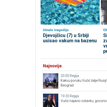
Umalo tragedija
Ob
Djevojčicu (7) u Srbiji
S
usisao vakum na bazenu
z
v
p
Najnovije
20:00
Regija
Kakvu poruku Vučić šalje Rusiji
Beograd
19:20
Regija
Vučić najavio ostavku, govorio 