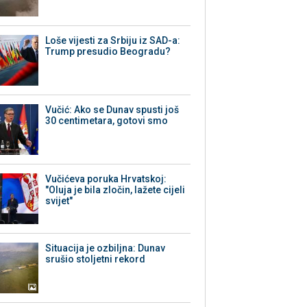
Loše vijesti za Srbiju iz SAD-a:
Trump presudio Beogradu?
Vučić: Ako se Dunav spusti još
30 centimetara, gotovi smo
Vučićeva poruka Hrvatskoj:
"Oluja je bila zločin, lažete cijeli
svijet"
Situacija je ozbiljna: Dunav
srušio stoljetni rekord