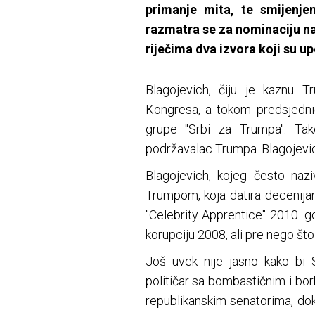
primanje mita, te smijenjen
razmatra se za nominaciju n
riječima dva izvora koji su u
Blagojevich, čiju je kaznu 
Kongresa, a tokom predsjedni
grupe "Srbi za Trumpa". Tak
podržavalac Trumpa. Blagojevic
Blagojevich, kojeg često naz
Trumpom, koja datira decenija
"Celebrity Apprentice" 2010. 
korupciju 2008, ali pre nego št
Još uvek nije jasno kako bi S
političar sa bombastičnim i b
republikanskim senatorima, do