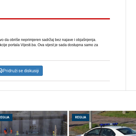
avo da obriše neprimjeren sadržaj bez najave i objašnjenja.
kcije portala Vijesti.ba. Ova vijest je sada dostupna samo za
Pridruži se diskusiji
REGIJA
REGIJA