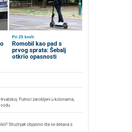
Pri 25 km/h
io
Romobil kao pad s
prvog sprata: Šebalj
otkrio opasnosti
Hrvatskoj: Putnici zarobljeni u kolonama,
 vodu
lići? Stručnjak objasnio šta se dešava s