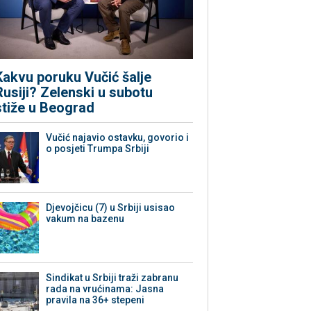
Kakvu poruku Vučić šalje
Rusiji? Zelenski u subotu
stiže u Beograd
Vučić najavio ostavku, govorio i
o posjeti Trumpa Srbiji
Djevojčicu (7) u Srbiji usisao
vakum na bazenu
Sindikat u Srbiji traži zabranu
rada na vrućinama: Jasna
pravila na 36+ stepeni