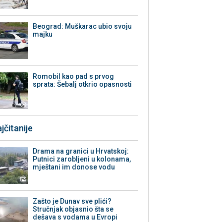
Beograd: Muškarac ubio svoju
majku
Romobil kao pad s prvog
sprata: Šebalj otkrio opasnosti
jčitanije
Drama na granici u Hrvatskoj:
Putnici zarobljeni u kolonama,
mještani im donose vodu
Zašto je Dunav sve plići?
Stručnjak objasnio šta se
dešava s vodama u Evropi