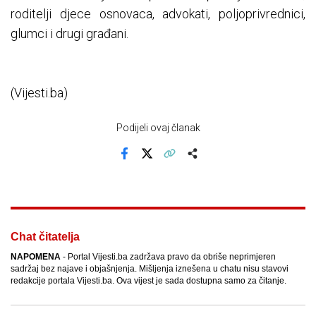
roditelji djece osnovaca, advokati, poljoprivrednici,
glumci i drugi građani.
(Vijesti.ba)
Podijeli ovaj članak
Facebook
X
Kopiraj link
Više
Chat čitatelja
NAPOMENA
- Portal Vijesti.ba zadržava pravo da obriše neprimjeren
sadržaj bez najave i objašnjenja. Mišljenja iznešena u chatu nisu stavovi
redakcije portala Vijesti.ba. Ova vijest je sada dostupna samo za čitanje.