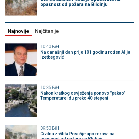
opasnost od požara na Blidinju
Najnovije
Najčitanije
10:40
BiH
Na današnji dan prije 101 godinu rođen Alija
Izetbegović
10:35
BiH
Nakon kratkog osvježenja ponovo "pakao":
Temperature idu preko 40 stepeni
09:50
BiH
Civilna zaštita Posušje upozorava na
opasnost od požara na Blidinju