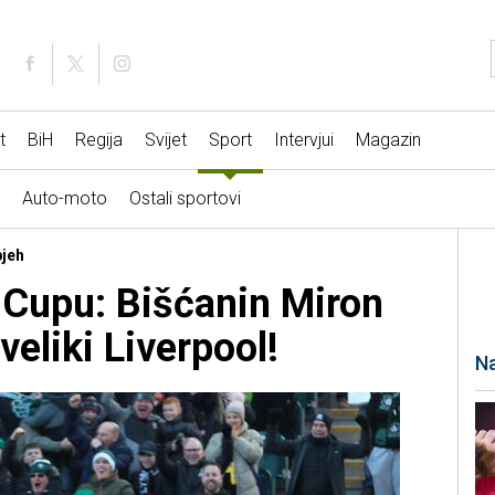
t
BiH
Regija
Svijet
Sport
Intervjui
Magazin
Auto-moto
Ostali sportovi
pjeh
 Cupu: Bišćanin Miron
veliki Liverpool!
Na