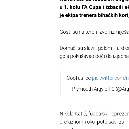
u 1. kolu FA Cupa i izbacili 
je ekipa trenera bihaćkih kori
Gosti su na teren izveli izmiješa
Domaći su slavili golom Hardiea
gola pokušavao doći do izjednače
Cool as ice
pic.twitter.com
— Plymouth Argyle FC (@Arg
Nikola Katić, fudbalski reprez
prelaznom roku potpisao za P