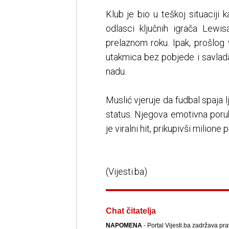
Klub je bio u teškoj situaciji 
odlasci ključnih igrača Lew
prelaznom roku. Ipak, prošlog
utakmica bez pobjede i savlad
nadu.
Muslić vjeruje da fudbal spaja lj
status. Njegova emotivna poru
je viralni hit, prikupivši milio
(Vijesti.ba)
Chat čitatelja
NAPOMENA
- Portal Vijesti.ba zadržava pr