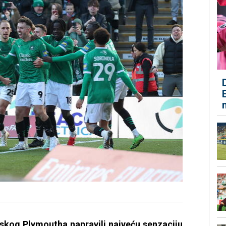
eskog Plymoutha napravili najveću senzaciju