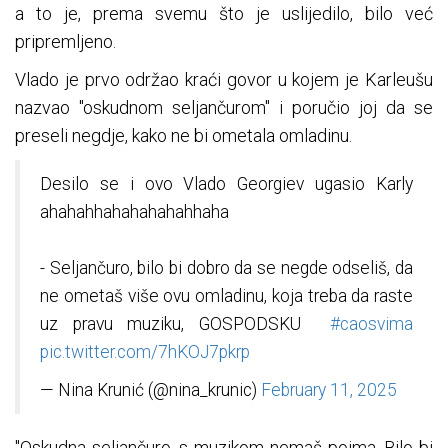
a to je, prema svemu što je uslijedilo, bilo već
pripremljeno.
Vlado je prvo održao kraći govor u kojem je Karleušu
nazvao "oskudnom seljančurom" i poručio joj da se
preseli negdje, kako ne bi ometala omladinu.
Desilo se i ovo Vlado Georgiev ugasio Karly
ahahahhahahahahahhaha
- Seljančuro, bilo bi dobro da se negde odseliš, da
ne ometaš više ovu omladinu, koja treba da raste
uz pravu muziku, GOSPODSKU
#caosvima
pic.twitter.com/7hKOJ7pkrp
— Nina Krunić (@nina_krunic)
February 11, 2025
"Oskudna seljančuro, s muzikom nemaš pojma. Bilo bi