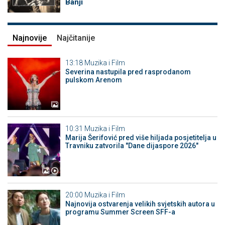
Banji
Najnovije
Najčitanije
13:18
Muzika i Film
Severina nastupila pred rasprodanom
pulskom Arenom
10:31
Muzika i Film
Marija Šerifović pred više hiljada posjetitelja u
Travniku zatvorila "Dane dijaspore 2026"
20:00
Muzika i Film
Najnovija ostvarenja velikih svjetskih autora u
programu Summer Screen SFF-a