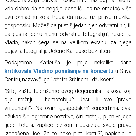
vrlo dobro da se negdje odseliš i da ne ometaš više
ovu omladinu koja treba da raste uz pravu muziku,
gospodsku. Možeš da pustiš jedan njen odvratni hit, ili
da pustiš jednu njenu odvratnu fotografiju", rekao je
Vlado, nakon čega se na velikom ekranu iza njega
pojavila fotografija Jelene Karleuše bez filtera.
Podsjetimo, Karleuša je prije nekoliko dana
kritikovala Vladino ponašanje na koncertu
u Sava
Centru, nazvavši ga "lažnim Srbinom i džukcem".
"Srbi, zašto tolerišemo ovog degenerika i alkosa koji
sije mržnju i homofobiju? Jesu li ovo 'prave
vrijednosti'? Na ovim 'gospodskim' koncertima, ovaj
džukac širi ogromne nozdrve, širi mržnju, pijan vrijeđa
ljude, tetura, zapliće jezikom i pokazuje svoje pravo
izopačeno lice. Za to neko plati kartu?", napisala je