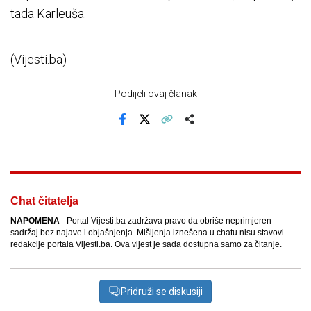
tada Karleuša.
(Vijesti.ba)
Podijeli ovaj članak
Facebook
X
Kopiraj link
Više
Chat čitatelja
NAPOMENA
- Portal Vijesti.ba zadržava pravo da obriše neprimjeren
sadržaj bez najave i objašnjenja. Mišljenja iznešena u chatu nisu stavovi
redakcije portala Vijesti.ba. Ova vijest je sada dostupna samo za čitanje.
Pridruži se diskusiji