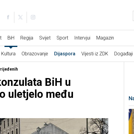
t
BiH
Regija
Svijet
Sport
Intervjui
Magazin
Kultura
Obrazovanje
Dijaspora
Vijesti iz ZDK
Događaji
vrijeđenih
konzulata BiH u
o uletjelo među
Na