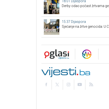
18:01
Dijaspora
Derby odao počast žrtvama gen
15:37
Dijaspora
Sjećanje na žrtve genocida: U C