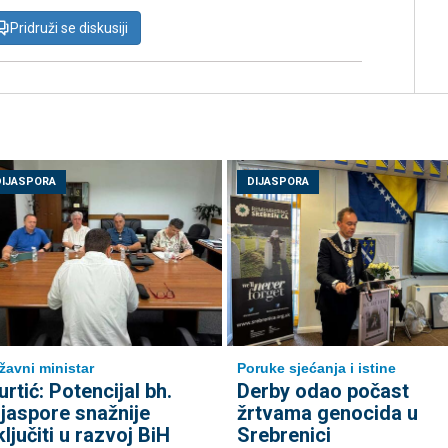
Pridruži se diskusiji
DIJASPORA
DIJASPORA
žavni ministar
Poruke sjećanja i istine
urtić: Potencijal bh.
Derby odao počast
ijaspore snažnije
žrtvama genocida u
ključiti u razvoj BiH
Srebrenici