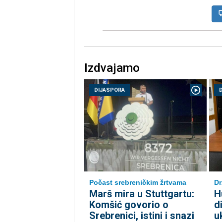
Izdvajamo
DIJASPORA
Počast srebreničkim žrtvama
Dr
Marš mira u Stuttgartu:
H
Komšić govorio o
d
Srebrenici, istini i snazi
u