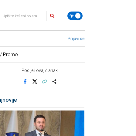
Prijavi se
 / Promo
Podijeli ovaj članak
Facebook
X
Kopiraj link
Više
jnovije