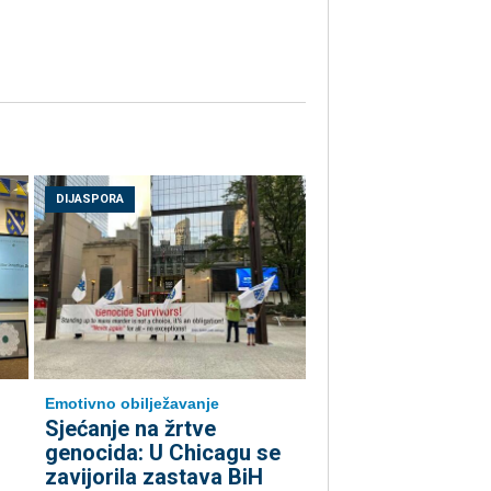
DIJASPORA
Emotivno obilježavanje
Sjećanje na žrtve
genocida: U Chicagu se
zavijorila zastava BiH