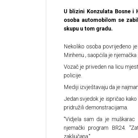
U blizini Konzulata Bosne 
osoba automobilom se zabila
skupu u tom gradu.
Nekoliko osoba povrijeđeno je 
Minhenu , saopćila je njemačka p
Vozač je priveden na licu mjest
policije.
Mediji izvještavaju da je najman
Jedan svjedok je ispričao kako 
pridružili demonstracijama.
"Vidjela sam da je muškarac 
njemački program BR24. "Zat
zaključana."