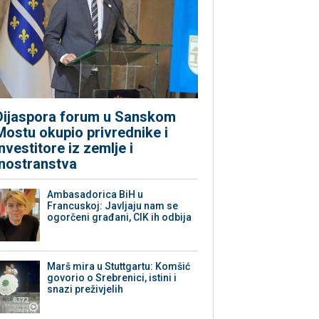
Dijaspora forum u Sanskom
Mostu okupio privrednike i
investitore iz zemlje i
inostranstva
Ambasadorica BiH u
Francuskoj: Javljaju nam se
ogorčeni građani, CIK ih odbija
Marš mira u Stuttgartu: Komšić
govorio o Srebrenici, istini i
snazi preživjelih