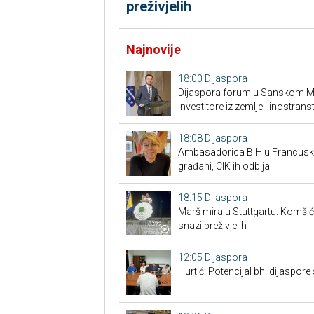
preživjelih
Najnovije
18:00
Dijaspora
Dijaspora forum u Sanskom Mos
investitore iz zemlje i inostrans
18:08
Dijaspora
Ambasadorica BiH u Francuskoj
građani, CIK ih odbija
18:15
Dijaspora
Marš mira u Stuttgartu: Komšić g
snazi preživjelih
12:05
Dijaspora
Hurtić: Potencijal bh. dijaspore 