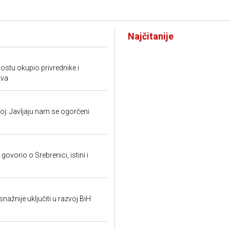
Najčitanije
tu okupio privrednike i
tva
: Javljaju nam se ogorčeni
ovorio o Srebrenici, istini i
snažnije uključiti u razvoj BiH