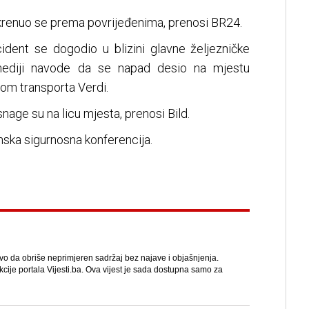
okrenuo se prema povrijeđenima, prenosi BR24.
cident se dogodio u blizini glavne željezničke
mediji navode da se napad desio na mjestu
om transporta Verdi.
snage su na licu mjesta, prenosi Bild.
ska sigurnosna konferencija.
avo da obriše neprimjeren sadržaj bez najave i objašnjenja.
kcije portala Vijesti.ba. Ova vijest je sada dostupna samo za