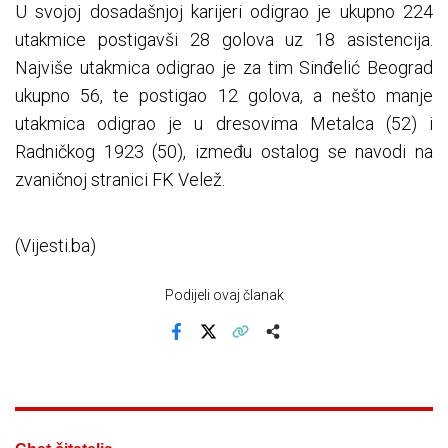
U svojoj dosadašnjoj karijeri odigrao je ukupno 224
utakmice postigavši 28 golova uz 18 asistencija.
Najviše utakmica odigrao je za tim Sinđelić Beograd
ukupno 56, te postigao 12 golova, a nešto manje
utakmica odigrao je u dresovima Metalca (52) i
Radničkog 1923 (50), između ostalog se navodi na
zvaničnoj stranici FK Velež.
(Vijesti.ba)
Podijeli ovaj članak
Facebook
X
Kopiraj link
Više