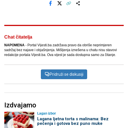
Facebook
X
Kopiraj link
Više
Chat čitatelja
NAPOMENA
- Portal Vijesti.ba zadržava pravo da obriše neprimjeren
sadržaj bez najave i objašnjenja. Mišljenja iznešena u chatu nisu stavovi
redakcije portala Vijesti.ba. Ova vijest je sada dostupna samo za čitanje.
Pridruži se diskusiji
Izdvajamo
Lagan izbor
Lagana ljetna torta s malinama: Bez
pečenja i gotova bez puno muke