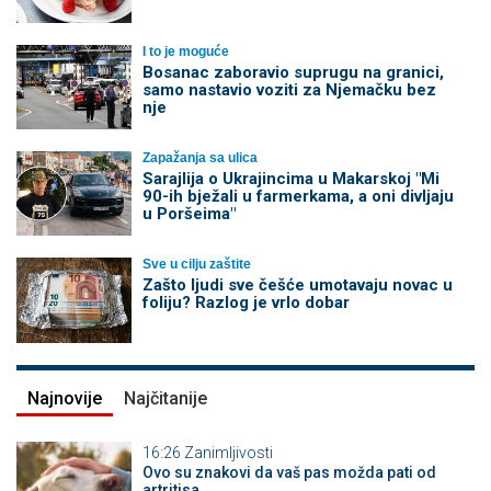
I to je moguće
Bosanac zaboravio suprugu na granici,
samo nastavio voziti za Njemačku bez
nje
Zapažanja sa ulica
Sarajlija o Ukrajincima u Makarskoj "Mi
90-ih bježali u farmerkama, a oni divljaju
u Poršeima"
Sve u cilju zaštite
Zašto ljudi sve češće umotavaju novac u
foliju? Razlog je vrlo dobar
Najnovije
Najčitanije
16:26
Zanimljivosti
Ovo su znakovi da vaš pas možda pati od
artritisa