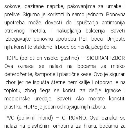
sokove, gazirane napitke, pakovanjima za umake i
prelive. Sigurno je koristiti ih samo jednom. Ponovna
upotreba može dovesti do ispuštanja antimonija,
otrovnog metala, i nakupljanja bakterija. Saveti:
Izbegavajte ponovnu upotrebu PET boca. Umjesto
njih, koristite staklene ili boce od nerđajućeg čelika.
HDPE (polietilen visoke gustine) – SIGURAN IZBOR:
Ova oznaka se nalazi na bocama za mleko,
deterdžente, šampone i plastične kese. Ovo je siguran
izbor jer ne ispušta štetne hemikalije i otporan je na
toplotu, zbog čega se koristi za dečje igračke i
medicinske uređaje. Saveti: Ako morate koristiti
plastiku, HDPE je jedan od najsigurnijih izbora.
PVC (polivinil hlorid) – OTROVNO: Ova oznaka se
nalazi na plastičnim omotima za hranu, bocama za