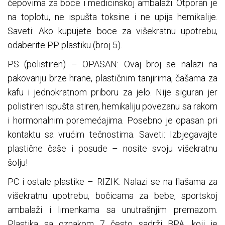
čepovima za boce i medicinskoj ambalaži. Otporan je
na toplotu, ne ispušta toksine i ne upija hemikalije.
Saveti: Ako kupujete boce za višekratnu upotrebu,
odaberite PP plastiku (broj 5).
PS (polistiren) – OPASAN: Ovaj broj se nalazi na
pakovanju brze hrane, plastičnim tanjirima, čašama za
kafu i jednokratnom priboru za jelo. Nije siguran jer
polistiren ispušta stiren, hemikaliju povezanu sa rakom
i hormonalnim poremećajima. Posebno je opasan pri
kontaktu sa vrućim tečnostima. Saveti: Izbjegavajte
plastične čaše i posuđe – nosite svoju višekratnu
šolju!
PC i ostale plastike – RIZIK: Nalazi se na flašama za
višekratnu upotrebu, bočicama za bebe, sportskoj
ambalaži i limenkama sa unutrašnjim premazom.
Plastika sa oznakom 7 često sadrži BPA, koji je