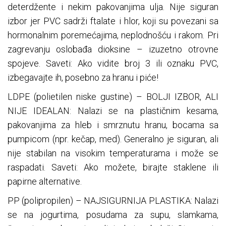
deterdžente i nekim pakovanjima ulja. Nije siguran
izbor jer PVC sadrži ftalate i hlor, koji su povezani sa
hormonalnim poremećajima, neplodnošću i rakom. Pri
zagrevanju oslobađa dioksine – izuzetno otrovne
spojeve. Saveti: Ako vidite broj 3 ili oznaku PVC,
izbegavajte ih, posebno za hranu i piće!
LDPE (polietilen niske gustine) – BOLJI IZBOR, ALI
NIJE IDEALAN: Nalazi se na plastičnim kesama,
pakovanjima za hleb i smrznutu hranu, bocama sa
pumpicom (npr. kečap, med). Generalno je siguran, ali
nije stabilan na visokim temperaturama i može se
raspadati. Saveti: Ako možete, birajte staklene ili
papirne alternative.
PP (polipropilen) – NAJSIGURNIJA PLASTIKA: Nalazi
se na jogurtima, posudama za supu, slamkama,