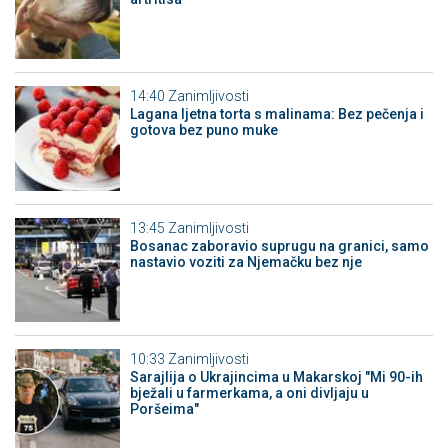
14:40
Zanimljivosti
Lagana ljetna torta s malinama: Bez pečenja i
gotova bez puno muke
13:45
Zanimljivosti
Bosanac zaboravio suprugu na granici, samo
nastavio voziti za Njemačku bez nje
10:33
Zanimljivosti
Sarajlija o Ukrajincima u Makarskoj "Mi 90-ih
bježali u farmerkama, a oni divljaju u
Poršeima"