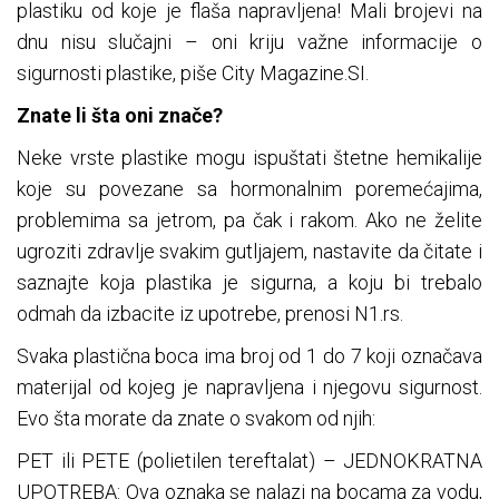
plastiku od koje je flaša napravljena! Mali brojevi na
dnu nisu slučajni – oni kriju važne informacije o
sigurnosti plastike, piše City Magazine.SI.
Znate li šta oni znače?
Neke vrste plastike mogu ispuštati štetne hemikalije
koje su povezane sa hormonalnim poremećajima,
problemima sa jetrom, pa čak i rakom. Ako ne želite
ugroziti zdravlje svakim gutljajem, nastavite da čitate i
saznajte koja plastika je sigurna, a koju bi trebalo
odmah da izbacite iz upotrebe, prenosi N1.rs.
Svaka plastična boca ima broj od 1 do 7 koji označava
materijal od kojeg je napravljena i njegovu sigurnost.
Evo šta morate da znate o svakom od njih:
PET ili PETE (polietilen tereftalat) – JEDNOKRATNA
UPOTREBA: Ova oznaka se nalazi na bocama za vodu,