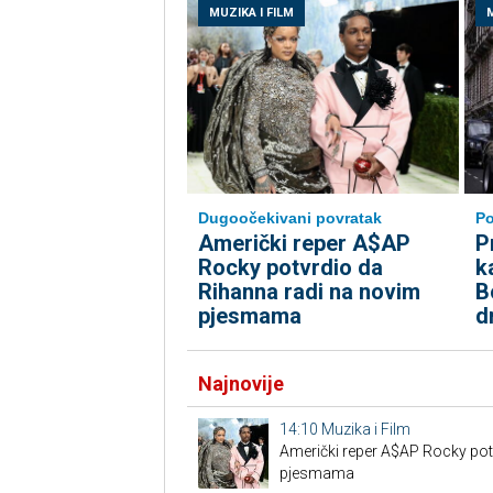
MUZIKA I FILM
M
Dugoočekivani povratak
Po
Američki reper A$AP
P
Rocky potvrdio da
k
Rihanna radi na novim
B
pjesmama
d
Najnovije
14:10
Muzika i Film
Američki reper A$AP Rocky pot
pjesmama