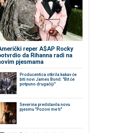
Američki reper A$AP Rocky
potvrdio da Rihanna radi na
novim pjesmama
Producentica otkrila kakav će
biti novi James Bond: "Bit će
potpuno drugačiji"
Severina predstavila novu
pjesmu "Pozovi me ti"