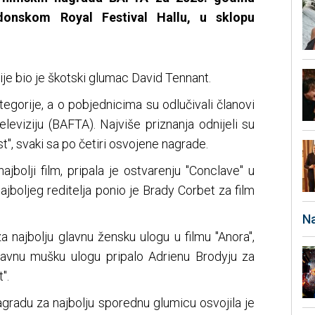
donskom Royal Festival Hallu, u sklopu
e bio je škotski glumac David Tennant.
egorije, a o pobjednicima su odlučivali članovi
eleviziju (BAFTA). Najviše priznanja odnijeli su
st", svaki sa po četiri osvojene nagrade.
ajbolji film, pripala je ostvarenju "Conclave" u
najboljeg reditelja ponio je Brady Corbet za film
Na
 najbolju glavnu žensku ulogu u filmu "Anora",
glavnu mušku ulogu pripalo Adrienu Brodyju za
".
agradu za najbolju sporednu glumicu osvojila je