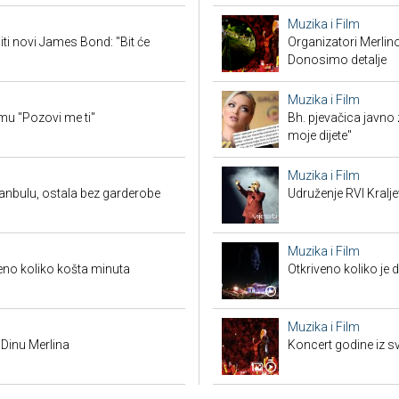
Muzika i Film
iti novi James Bond: "Bit će
Organizatori Merlin
Donosimo detalje
Muzika i Film
mu "Pozovi me ti"
Bh. pjevačica javno z
moje dijete"
Muzika i Film
anbulu, ostala bez garderobe
Udruženje RVI Kralj
Muzika i Film
veno koliko košta minuta
Otkriveno koliko je 
Muzika i Film
 Dinu Merlina
Koncert godine iz s