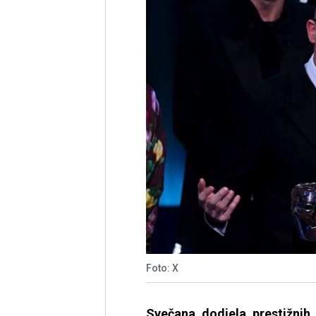
Foto: X
Svečana dodjela prestižni