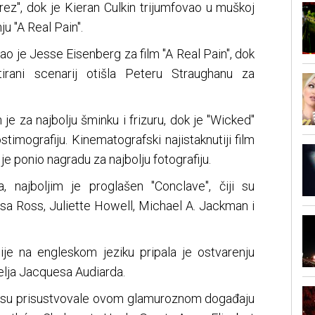
rez", dok je Kieran Culkin trijumfovao u muškoj
ju "A Real Pain".
isao je Jesse Eisenberg za film "A Real Pain", dok
tirani scenarij otišla Peteru Straughanu za
e za najbolju šminku i frizuru, dok je "Wicked"
stimografiju. Kinematografski najistaknutiji film
i je ponio nagradu za najbolju fotografiju.
, najboljim je proglašen "Conclave", čiji su
sa Ross, Juliette Howell, Michael A. Jackman i
nije na engleskom jeziku pripala je ostvarenju
elja Jacquesa Audiarda.
 su prisustvovale ovom glamuroznom događaju