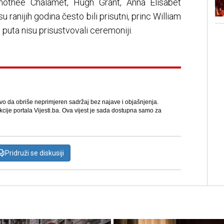
othée Chalamet, Hugh Grant, Anna Elisabet
u ranijih godina često bili prisutni, princ William
puta nisu prisustvovali ceremoniji.
avo da obriše neprimjeren sadržaj bez najave i objašnjenja.
kcije portala Vijesti.ba. Ova vijest je sada dostupna samo za
Pridruži se diskusiji