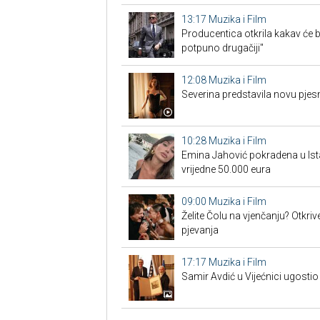
13:17
Muzika i Film
Producentica otkrila kakav će b
potpuno drugačiji"
12:08
Muzika i Film
Severina predstavila novu pjes
10:28
Muzika i Film
Emina Jahović pokradena u Ist
vrijedne 50.000 eura
09:00
Muzika i Film
Želite Čolu na vjenčanju? Otkri
pjevanja
17:17
Muzika i Film
Samir Avdić u Vijećnici ugostio