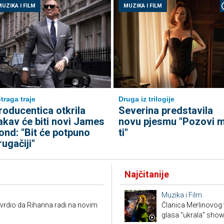
UZIKA I FILM
MUZIKA I FILM
traga traje
Druga iz trilogije
roducentica otkrila
Severina predstavila
akav će biti novi James
novu pjesmu "Pozovi 
ond: "Bit će potpuno
ti"
rugačiji"
Najčitanije
Muzika i Film
vrdio da Rihanna radi na novim
Članica Merlinovog 
glasa "ukrala" sho