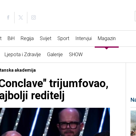
t
BiH
Regija
Svijet
Sport
Intervjui
Magazin
Ljepota i Zdravlje
Galerije
SHOW
ritanska akademija
onclave" trijumfovao,
jbolji reditelj
Na