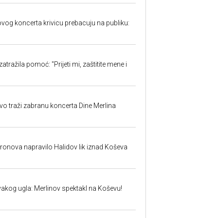
ovog koncerta krivicu prebacuju na publiku:
atražila pomoć: "Prijeti mi, zaštitite mene i
evo traži zabranu koncerta Dine Merlina
dronova napravilo Halidov lik iznad Koševa
vakog ugla: Merlinov spektakl na Koševu!