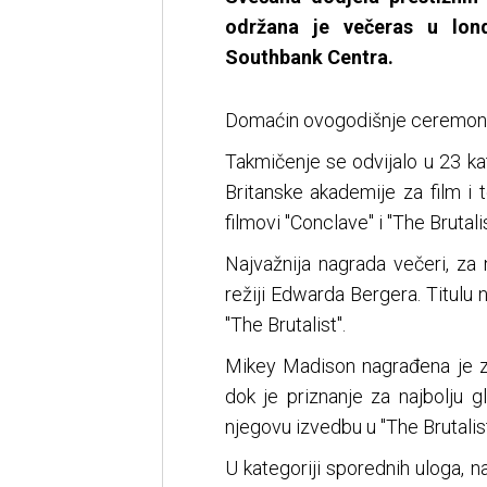
održana je večeras u lon
Southbank Centra.
Domaćin ovogodišnje ceremonij
Takmičenje se odvijalo u 23 kat
Britanske akademije za film i t
filmovi "Conclave" i "The Brutali
Najvažnija nagrada večeri, za n
režiji Edwarda Bergera. Titulu 
"The Brutalist".
Mikey Madison nagrađena je za
dok je priznanje za najbolju 
njegovu izvedbu u "The Brutalist
U kategoriji sporednih uloga, n