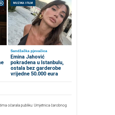
MUZIKA I FILM
Sandžačka pjevačica
Emina Jahović
me
pokradena u Istanbulu,
ostala bez garderobe
vrijedne 50.000 eura
tima očarala publiku: Umjetnica čarobnog
w