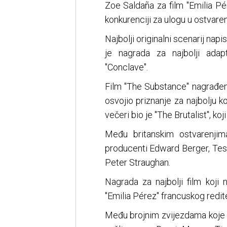
Zoe Saldaña za film "Emilia Pé
konkurenciji za ulogu u ostvaren
Najbolji originalni scenarij nap
je nagrada za najbolji adap
"Conclave".
Film "The Substance" nagrađen j
osvojio priznanje za najbolju ko
večeri bio je "The Brutalist", koj
Među britanskim ostvarenjima
producenti Edward Berger, Tes
Peter Straughan.
Nagrada za najbolji film koji 
"Emilia Pérez" francuskog redit
Među brojnim zvijezdama koje