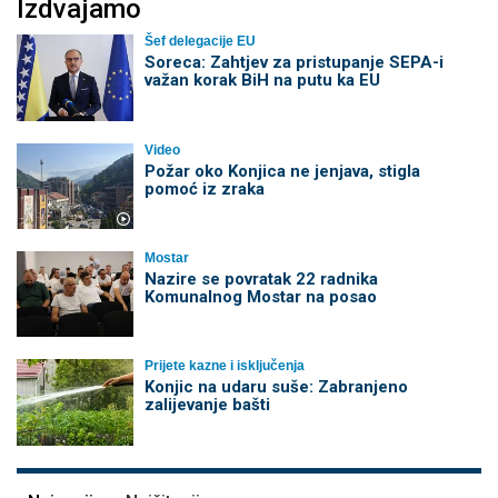
Izdvajamo
Šef delegacije EU
Soreca: Zahtjev za pristupanje SEPA-i
važan korak BiH na putu ka EU
Video
Požar oko Konjica ne jenjava, stigla
pomoć iz zraka
Mostar
Nazire se povratak 22 radnika
Komunalnog Mostar na posao
Prijete kazne i isključenja
Konjic na udaru suše: Zabranjeno
zalijevanje bašti