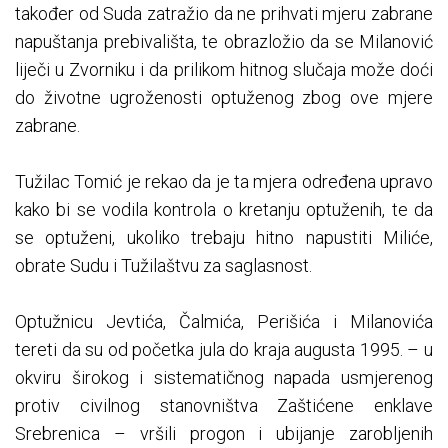
također od Suda zatražio da ne prihvati mjeru zabrane
napuštanja prebivališta, te obrazložio da se Milanović
liječi u Zvorniku i da prilikom hitnog slučaja može doći
do životne ugroženosti optuženog zbog ove mjere
zabrane.
Tužilac Tomić je rekao da je ta mjera određena upravo
kako bi se vodila kontrola o kretanju optuženih, te da
se optuženi, ukoliko trebaju hitno napustiti Miliće,
obrate Sudu i Tužilaštvu za saglasnost.
Optužnicu Jevtića, Čalmića, Perišića i Milanovića
tereti da su od početka jula do kraja augusta 1995. – u
okviru širokog i sistematičnog napada usmjerenog
protiv civilnog stanovništva Zaštićene enklave
Srebrenica – vršili progon i ubijanje zarobljenih