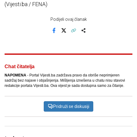
(Vijesti.ba / FENA)
Podijeli ovaj članak
Facebook
X
Kopiraj link
Više
Chat čitatelja
NAPOMENA
- Portal Vijesti.ba zadržava pravo da obriše neprimjeren
sadržaj bez najave i objašnjenja. Mišljenja iznešena u chatu nisu stavovi
redakcije portala Vijesti.ba. Ova vijest je sada dostupna samo za čitanje.
Pridruži se diskusiji