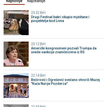
Najnovije
Najčitanije
23:32
BiH
Drugi Festival bakri okupio mještane i
posjetitelje kod Livna
23:12
BiH
Američki kongresmeni pozvali Trumpa da
uvede sankcije zvaničnicima iz RS
22:14
BiH
Bećirović i Ogrešević svečano otvorili Muzej
"Kuća Nurije Pozderca"
21:59
BiH