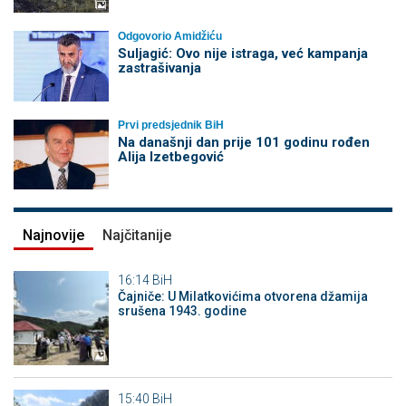
Odgovorio Amidžiću
Suljagić: Ovo nije istraga, već kampanja
zastrašivanja
Prvi predsjednik BiH
Na današnji dan prije 101 godinu rođen
Alija Izetbegović
Najnovije
Najčitanije
16:14
BiH
Čajniče: U Milatkovićima otvorena džamija
srušena 1943. godine
15:40
BiH