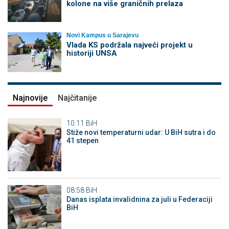
kolone na više graničnih prelaza
Novi Kampus u Sarajevu
Vlada KS podržala najveći projekt u
historiji UNSA
Najnovije
Najčitanije
10:11
BiH
Stiže novi temperaturni udar: U BiH sutra i do
41 stepen
08:58
BiH
Danas isplata invalidnina za juli u Federaciji
BiH