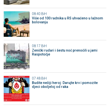
08:40
BiH
Više od 100 radnika u RS uhvaćeno u lažnom
bolovanju
08:17
BiH
Zenički rudari i šestu noć prenoćili u jami
Raspotočje
07:48
BiH
Budite nečiji heroj: Darujte krv i pomozite
djeci oboljeloj od raka