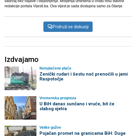
sadržaj bez najave i objašnjenja. Mišljenja iznešena u chatu nisu stavovi
redakcije portala Vijesti.ba. Ova vijest je sada dostupna samo za čitanje.
Pridruži se diskusiji
Izdvajamo
Neisplaćene plaće
Zenički rudari i šestu noć prenoćili u jami
Raspotočje
Vremenska prognoza
U BiH danas sunčano i vruće, bit će
slabog vjetra
Velike gužve
Pojačan promet na granicama BiH: Duge