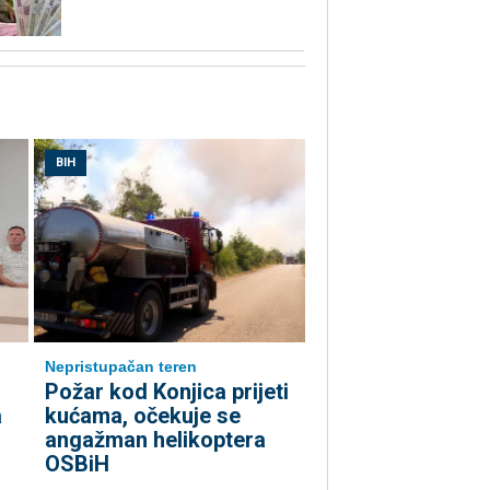
BIH
Nepristupačan teren
Požar kod Konjica prijeti
a
kućama, očekuje se
angažman helikoptera
OSBiH