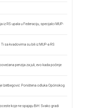
 iz RS upala u Federaciju, specijalci MUP-
 Ti sa kvadovima su bili iz MUP-a RS
ovećana penzija za juli, evo kada počinje
ije Izetbegović: Poništena odluka Općinskog
toceste koje ne spajaju BiH: Svako gradi