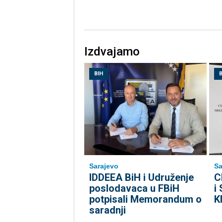
Izdvajamo
BIH
B
Sarajevo
Sa
IDDEEA BiH i Udruženje
C
poslodavaca u FBiH
i
potpisali Memorandum o
K
saradnji