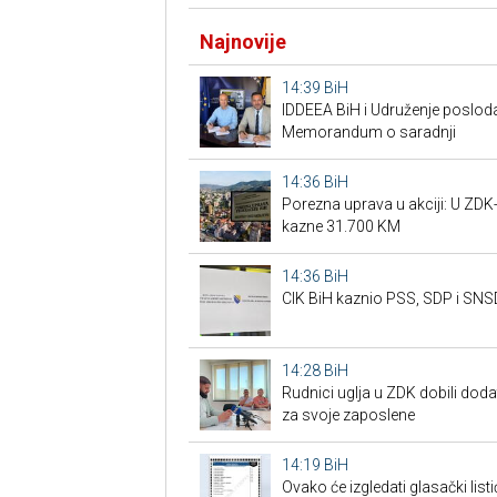
Najnovije
14:39
BiH
IDDEEA BiH i Udruženje posloda
Memorandum o saradnji
14:36
BiH
Porezna uprava u akciji: U ZDK
kazne 31.700 KM
14:36
BiH
CIK BiH kaznio PSS, SDP i SN
14:28
BiH
Rudnici uglja u ZDK dobili doda
za svoje zaposlene
14:19
BiH
Ovako će izgledati glasački listić