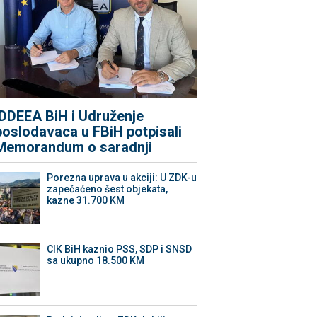
IDDEEA BiH i Udruženje
poslodavaca u FBiH potpisali
Memorandum o saradnji
Porezna uprava u akciji: U ZDK-u
zapečaćeno šest objekata,
kazne 31.700 KM
CIK BiH kaznio PSS, SDP i SNSD
sa ukupno 18.500 KM