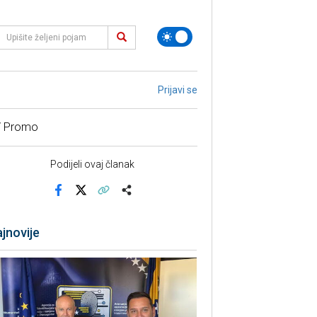
Prijavi se
/ Promo
Podijeli ovaj članak
Facebook
X
Kopiraj link
Više
jnovije