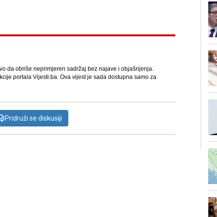
avo da obriše neprimjeren sadržaj bez najave i objašnjenja.
kcije portala Vijesti.ba. Ova vijest je sada dostupna samo za
Pridruži se diskusiji