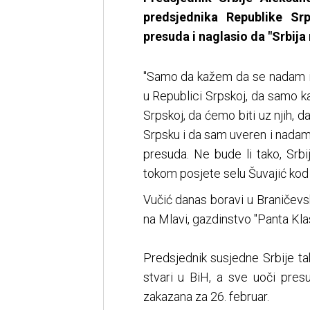
predsjednika Republike Sr
presuda i naglasio da "Srbija 
"Samo da kažem da se nadam i 
u Republici Srpskoj, da samo 
Srpskoj, da ćemo biti uz njih, d
Srpsku i da sam uveren i nada
presuda. Ne bude li tako, Srbi
tokom posjete selu Šuvajić kod
Vučić danas boravi u Braničev
na Mlavi, gazdinstvo "Panta Kla
Predsjednik susjedne Srbije t
stvari u BiH, a sve uoči pre
zakazana za 26. februar.