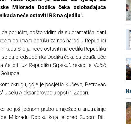
pske Milorada Dodika čeka oslobađajuća
nikada neće ostaviti RS na cjedilu".
da poručim, pošto vidim da su dramatični dani
kažem da imam poruku za naš narod u Republici
a nikada Srbija neće ostaviti na cedilu Republiku
m se da predsJednika Dodika čeka oslobađajuće
ja će biti uz Republiku Srpsku", rekao je Vučić
 Golupca.
skom okrugu, gdje je posjetio Kučevo, Petrovac
Na
s" u selu Aleksandrovac u opštini Žabari.
ako se još jednom grubo umiješao u unutrašnje
sude Miloradu Dodiku koja je pred Sudom BiH