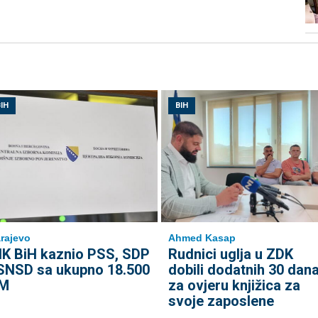
IH
BIH
rajevo
Ahmed Kasap
IK BiH kaznio PSS, SDP
Rudnici uglja u ZDK
 SNSD sa ukupno 18.500
dobili dodatnih 30 dan
M
za ovjeru knjižica za
svoje zaposlene