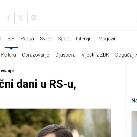
t
BiH
Regija
Svijet
Sport
Intervjui
Magazin
Kultura
Obrazovanje
Dijaspora
Vijesti iz ZDK
Događaji 
ješanje
čni dani u RS-u,
Na