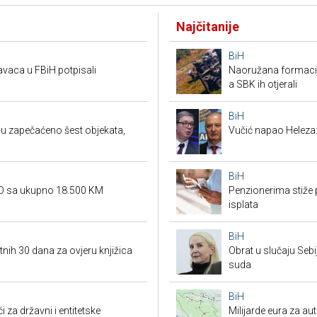
Najčitanije
BiH
vaca u FBiH potpisali
Naoružana formacija
a SBK ih otjerali
BiH
-u zapečaćeno šest objekata,
Vučić napao Heleza:
BiH
SD sa ukupno 18.500 KM
Penzionerima stiže p
isplata
BiH
tnih 30 dana za ovjeru knjižica
Obrat u slučaju Seb
suda
BiH
i za državni i entitetske
Milijarde eura za au