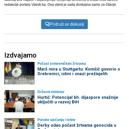
redakcije portala Vijesti.ba. Ova vijest je sada dostupna samo za čitanje.
Pridruži se diskusiji
Izdvajamo
Počast srebreničkim žrtvama
Marš mira u Stuttgartu: Komšić govorio o
Srebrenici, istini i snazi preživjelih
Državni ministar
Hurtić: Potencijal bh. dijaspore snažnije
uključiti u razvoj BiH
Poruke sjećanja i istine
Derby odao počast žrtvama genocida u