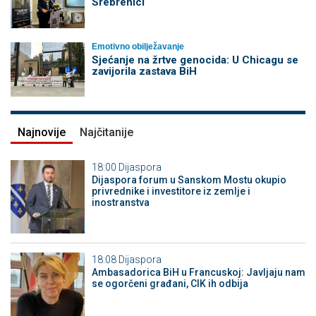
Srebrenici
Emotivno obilježavanje
Sjećanje na žrtve genocida: U Chicagu se
zavijorila zastava BiH
Najnovije
Najčitanije
18:00
Dijaspora
Dijaspora forum u Sanskom Mostu okupio
privrednike i investitore iz zemlje i
inostranstva
18:08
Dijaspora
Ambasadorica BiH u Francuskoj: Javljaju nam
se ogorčeni građani, CIK ih odbija