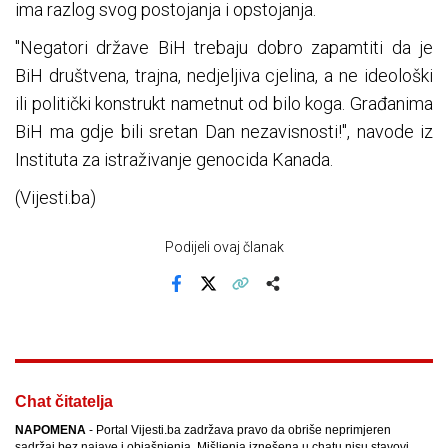
ima razlog svog postojanja i opstojanja.
"Negatori države BiH trebaju dobro zapamtiti da je
BiH društvena, trajna, nedjeljiva cjelina, a ne ideološki
ili politički konstrukt nametnut od bilo koga. Građanima
BiH ma gdje bili sretan Dan nezavisnosti!", navode iz
Instituta za istraživanje genocida Kanada.
(Vijesti.ba)
Podijeli ovaj članak
Facebook
X
Kopiraj link
Više
Chat čitatelja
NAPOMENA
- Portal Vijesti.ba zadržava pravo da obriše neprimjeren
sadržaj bez najave i objašnjenja. Mišljenja iznešena u chatu nisu stavovi