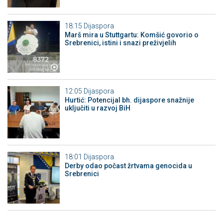
18:15
Dijaspora
Marš mira u Stuttgartu: Komšić govorio o
Srebrenici, istini i snazi preživjelih
12:05
Dijaspora
Hurtić: Potencijal bh. dijaspore snažnije
uključiti u razvoj BiH
18:01
Dijaspora
Derby odao počast žrtvama genocida u
Srebrenici