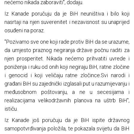
nećemo nikada zaboraviti", dodaju.
Iz Kanade poručuju da je BiH neuništiva i bilo koji
nasrtaji na njen suverenitet i nezavisnost su unaprijed
osuđeni na poraz.
"Pozivamo sve one koji rade protiv BiH da se urazume,
da umjesto praznog negiranja države počnu raditi za
njen prosperitet. Nikada nećemo prihvatiti uvrede i
poniženja i ruku od onih koji negiraju BiH, ratne zločine
i genocid i koji veličaju ratne zločince.Svi narodi i
građani BiH su zajednički izglasali put u razumijevanju i
međusobnom poštovanju, a ne u secesijama i
realizacijama velikodržavnih planova na uštrb BiH",
ističu.
Iz Kanade još poručuju da je BiH ispite državnog
samopotvrđivanja položila, te pokazala svijetu da BiH