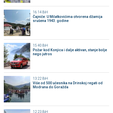
16:14
BiH
Čajniče: U Milatkovićima otvorena džamija
srušena 1943. godine
15:40
BiH
Požar kod Konjica i dalje aktivan, stanje bolje
nego jutros
13:22
BiH
Više od 500 učesnika na Drinskoj regati od
Modrana do Goražda
12:23
BiH