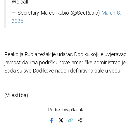
We call…
— Secretary Marco Rubio (@SecRubio)
March 8,
2025
Reakcija Rubia težak je udarac Dodiku koji je uvjeravao
javnost da ima podršku nove američke administracije.
Sada su sve Dodikove nade i definitivno pale u vodu!
(Vijesti.ba)
Podijeli ovaj članak
Facebook
X
Kopiraj link
Više