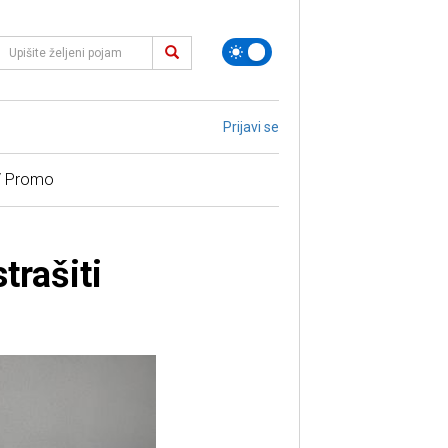
Prijavi se
/ Promo
trašiti