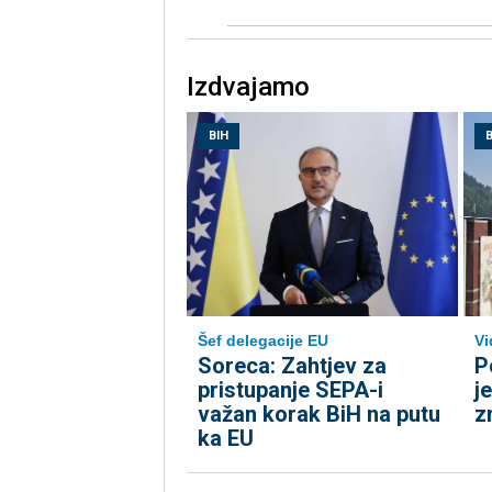
Izdvajamo
BIH
B
Šef delegacije EU
Vi
Soreca: Zahtjev za
P
pristupanje SEPA-i
j
važan korak BiH na putu
z
ka EU