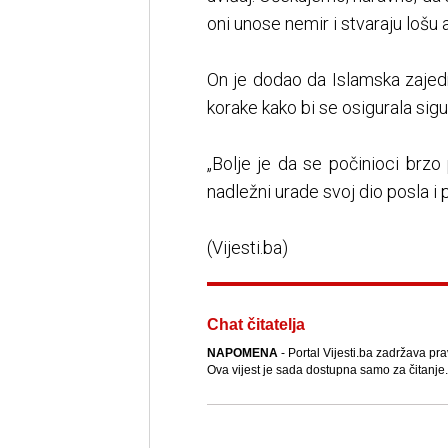
oni unose nemir i stvaraju lošu 
On je dodao da Islamska zajedn
korake kako bi se osigurala sigu
„Bolje je da se počinioci brz
nadležni urade svoj dio posla i p
(Vijesti.ba)
Chat čitatelja
NAPOMENA
- Portal Vijesti.ba zadržava pra
Ova vijest je sada dostupna samo za čitanje.