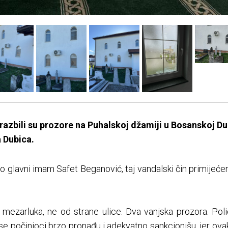
 razbili su prozore na Puhalskoj džamiji u Bosanskoj Du
 Dubica.
o glavni imam Safet Beganović, taj vandalski čin primijeće
 mezarluka, ne od strane ulice. Dva vanjska prozora. Poli
se počinioci brzo pronađu i adekvatno sankcionišu, jer ova