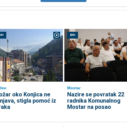
IH
BIH
deo
Mostar
ožar oko Konjica ne
Nazire se povratak 22
enjava, stigla pomoć iz
radnika Komunalnog
raka
Mostar na posao