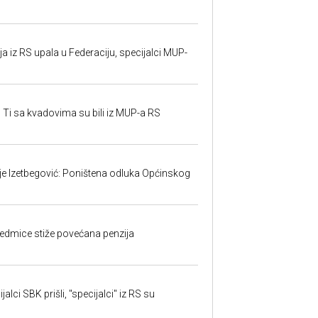
 iz RS upala u Federaciju, specijalci MUP-
 Ti sa kvadovima su bili iz MUP-a RS
ije Izetbegović: Poništena odluka Općinskog
edmice stiže povećana penzija
alci SBK prišli, "specijalci" iz RS su