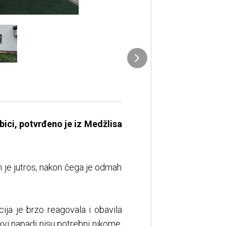
bici, potvrđeno je iz Medžlisa
n je jutros, nakon čega je odmah
cija je brzo reagovala i obavila
kvi napadi nisu potrebni nikome,