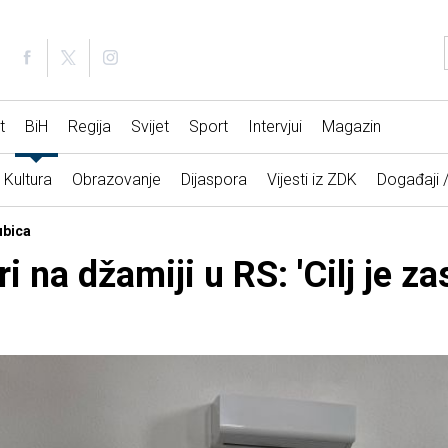
t
BiH
Regija
Svijet
Sport
Intervjui
Magazin
Kultura
Obrazovanje
Dijaspora
Vijesti iz ZDK
Događaji 
ubica
 na džamiji u RS: 'Cilj je zas