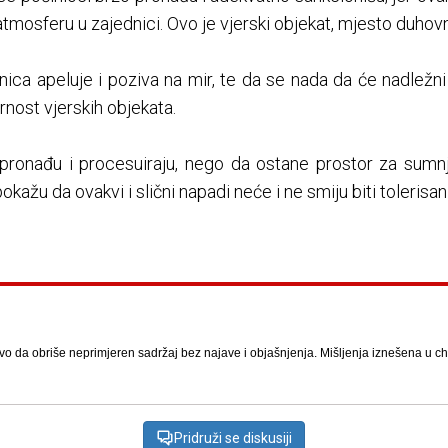
atmosferu u zajednici. Ovo je vjerski objekat, mjesto duhovno
ica apeluje i poziva na mir, te da se nada da će nadležn
rnost vjerskih objekata.
o pronađu i procesuiraju, nego da ostane prostor za sumn
okažu da ovakvi i slični napadi neće i ne smiju biti tolerisan
vo da obriše neprimjeren sadržaj bez najave i objašnjenja. Mišljenja iznešena u chat
Pridruži se diskusiji