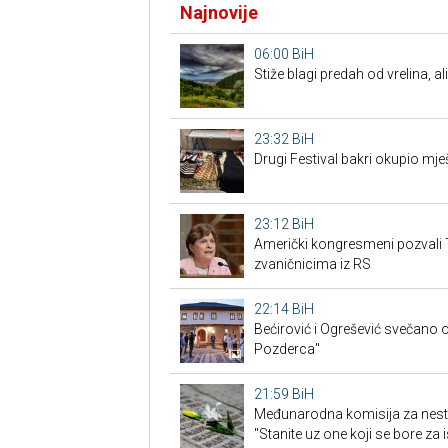
Najnovije
06:00
BiH
Stiže blagi predah od vrelina, a
23:32
BiH
Drugi Festival bakri okupio mješ
23:12
BiH
Američki kongresmeni pozvali 
zvaničnicima iz RS
22:14
BiH
Bećirović i Ogrešević svečano o
Pozderca"
21:59
BiH
Međunarodna komisija za nest
"Stanite uz one koji se bore za i