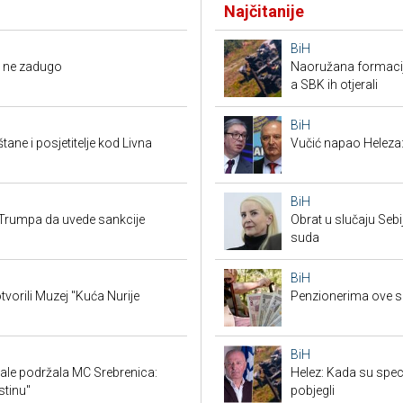
Najčitanije
BiH
li ne zadugo
Naoružana formacija
a SBK ih otjerali
BiH
tane i posjetitelje kod Livna
Vučić napao Heleza:
BiH
Trumpa da uvede sankcije
Obrat u slučaju Seb
suda
BiH
tvorili Muzej "Kuća Nurije
Penzionerima ove s
BiH
ale podržala MC Srebrenica:
Helez: Kada su specij
stinu"
pobjegli