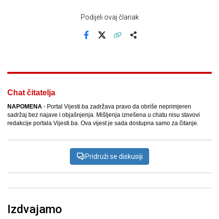
Podijeli ovaj članak
Facebook
X
Kopiraj link
Više
Chat čitatelja
NAPOMENA
- Portal Vijesti.ba zadržava pravo da obriše neprimjeren
sadržaj bez najave i objašnjenja. Mišljenja iznešena u chatu nisu stavovi
redakcije portala Vijesti.ba. Ova vijest je sada dostupna samo za čitanje.
Pridruži se diskusiji
Izdvajamo