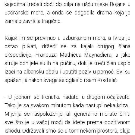
kajacima trebali doći do cilja na ušću rijeke Bojane u
Jadransko more, a onda se dogodila drama koja je
zamalo završila tragično.
Kajak im se prevrnuo u uzburkanom moru, a Ivica je
ostao plivati, držeći se za kajak drugog člana
ekspedicije, Francuza Mathieua Maynadiera, a jake
struje odnijele su ih na pučinu, dok je treći član uspio
izaći na albansku obalu i uputiti poziv u pomoć. Svi su
spašeni, a nakon svega se oglasio i sam Kostelić.
- U jednom se trenutku nadate, u drugom očajavate.
Tako je sa svakom minutom kada nastupi neka kriza...
Mijenja se raspoloženje, ali generalno morate činiti
sve što je u vašoj moći da idete prema pozitivnom
ishodu. Održavali smo se u tom nekom prostoru, oluja