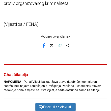
protiv organizovanog kriminaliteta.
(Vijesti.ba / FENA)
Podijeli ovaj članak
Facebook
X
Kopiraj link
Više
Chat čitatelja
NAPOMENA
- Portal Vijesti.ba zadržava pravo da obriše neprimjeren
sadržaj bez najave i objašnjenja. Mišljenja iznešena u chatu nisu stavovi
redakcije portala Vijesti.ba. Ova vijest je sada dostupna samo za čitanje.
Pridruži se diskusiji