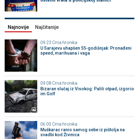
oštetio vrata u policijskoj stanici
Najnovije
Najčitanije
09:23
Crna hronika
U Sarajevu uhapšen 55-godišnjak: Pronađeni
speed, marihuana i vaga
09:08
Crna hronika
Bizaran slučaj iz Visokog: Palili otpad, izgorio
im Golf
06:00
Crna hronika
Muškarac ranio samog sebe iz pištolja na
svadbi kod Živinica