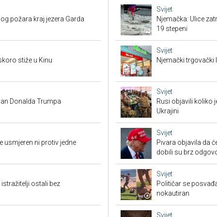
Svijet
bog požara kraj jezera Garda
Njemačka: Ulice zat
19 stepeni
Svijet
skoro stiže u Kinu
Njemački trgovački l
Svijet
 plan Donalda Trumpa
Rusi objavili koliko
Ukrajini
Svijet
 usmjeren ni protiv jedne
Pivara objavila da ć
dobili su brz odgov
Svijet
tražitelji ostali bez
Političar se posvađ
nokautiran
Svijet