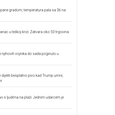
rpane gradom, temperatura pala sa 36 na
anac u teškoj krizi: Zatvara oko 50 trgovina
 je njihovih vojnika do sada poginulo u
e dijeliti besplatno pivo kad Trump umre,
or
ao s ljudima na plaži: Jednim udarcem je