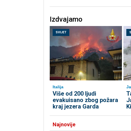
Izdvajamo
SVIJET
Italija
Ja
Više od 200 ljudi
T
evakuisano zbog požara
J
kraj jezera Garda
K
Najnovije