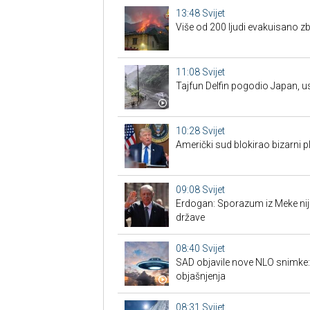
13:48
Svijet
Više od 200 ljudi evakuisano z
11:08
Svijet
Tajfun Delfin pogodio Japan, u
10:28
Svijet
Američki sud blokirao bizarni
09:08
Svijet
Erdogan: Sporazum iz Meke nije
države
08:40
Svijet
SAD objavile nove NLO snimke: is
objašnjenja
08:31
Svijet