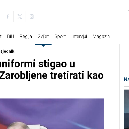
t
BiH
Regija
Svijet
Sport
Intervjui
Magazin
dsjednik
uniformi stigao u
Zarobljene tretirati kao
Na