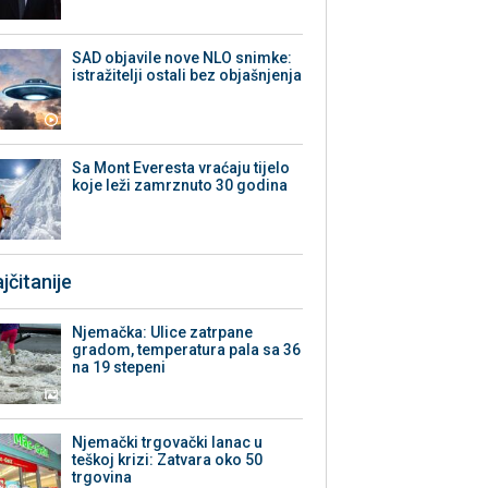
SAD objavile nove NLO snimke:
istražitelji ostali bez objašnjenja
Sa Mont Everesta vraćaju tijelo
koje leži zamrznuto 30 godina
jčitanije
Njemačka: Ulice zatrpane
gradom, temperatura pala sa 36
na 19 stepeni
Njemački trgovački lanac u
teškoj krizi: Zatvara oko 50
trgovina