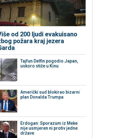
Više od 200 ljudi evakuisano
zbog požara kraj jezera
Garda
Tajfun Delfin pogodio Japan,
uskoro stiže u Kinu
Američki sud blokirao bizarni
plan Donalda Trumpa
Erdogan: Sporazum iz Meke
nije usmjeren ni protiv jedne
države