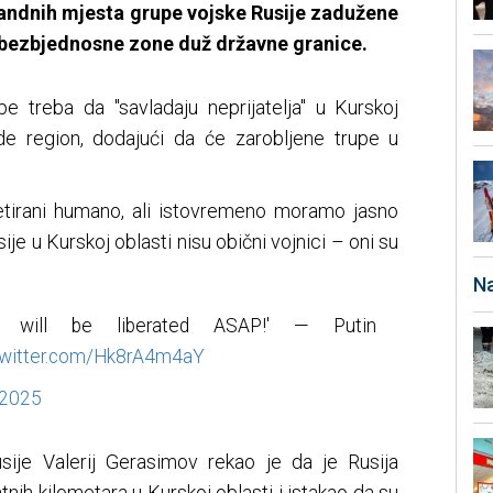
ndnih mjesta grupe vojske Rusije zadužene
 bezbjednosne zone duž državne granice.
pe treba da "savladaju neprijatelja" u Kurskoj
de region, dodajući da će zarobljene trupe u
tretirani humano, ali istovremeno moramo jasno
usije u Kurskoj oblasti nisu obični vojnici – oni su
Na
sk will be liberated ASAP!' — Putin
.twitter.com/Hk8rA4m4aY
 2025
sije Valerij Gerasimov rekao je da je Rusija
tnih kilometara u Kurskoj oblasti i istakao da su