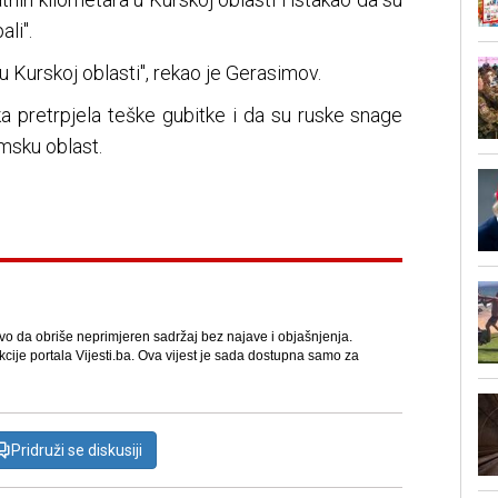
ali".
u Kurskoj oblasti", rekao je Gerasimov.
ka pretrpjela teške gubitke i da su ruske snage
msku oblast.
avo da obriše neprimjeren sadržaj bez najave i objašnjenja.
kcije portala Vijesti.ba. Ova vijest je sada dostupna samo za
Pridruži se diskusiji