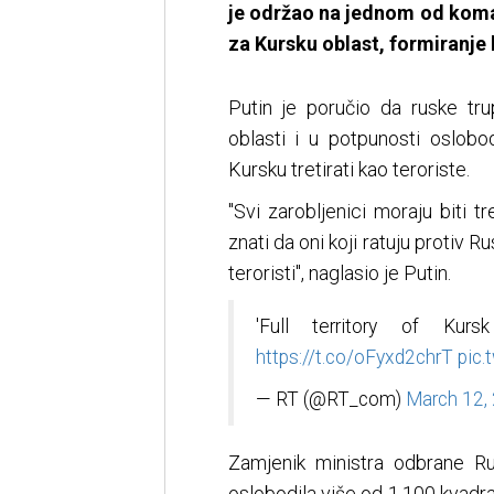
je održao na jednom od koma
za Kursku oblast, formiranje
Putin je poručio da ruske tru
oblasti i u potpunosti oslobo
Kursku tretirati kao teroriste.
"Svi zarobljenici moraju biti 
znati da oni koji ratuju protiv R
teroristi", naglasio je Putin.
'Full territory of Kur
https://t.co/oFyxd2chrT
pic
— RT (@RT_com)
March 12,
Zamjenik ministra odbrane Ru
oslobodila više od 1.100 kvadra