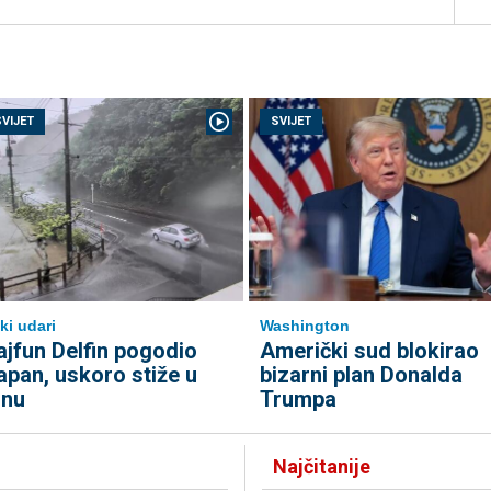
SVIJET
SVIJET
ki udari
Washington
ajfun Delfin pogodio
Američki sud blokirao
apan, uskoro stiže u
bizarni plan Donalda
inu
Trumpa
Najčitanije