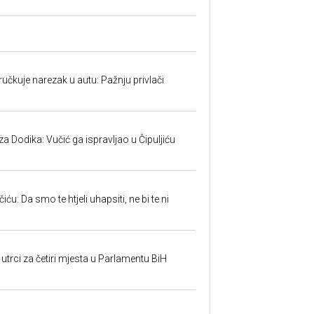
učkuje narezak u autu: Pažnju privlači
 Dodika: Vučić ga ispravljao u Čipuljiću
u: Da smo te htjeli uhapsiti, ne bi te ni
utrci za četiri mjesta u Parlamentu BiH