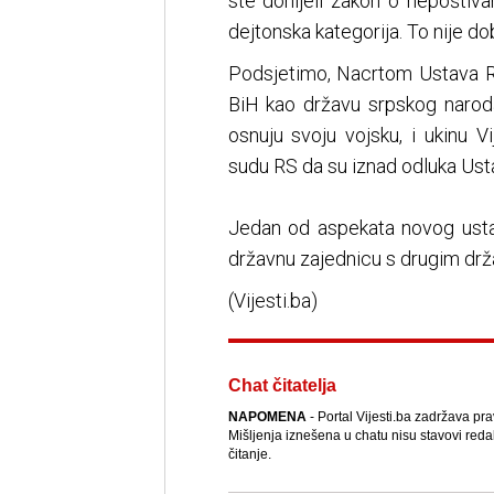
ste donijeli zakon o nepoštiv
dejtonska kategorija. To nije dob
Podsjetimo, Nacrtom Ustava RS 
BiH kao državu srpskog narod
osnuju svoju vojsku, i ukinu 
sudu RS da su iznad odluka Ust
Jedan od aspekata novog ustav
državnu zajednicu s drugim drža
(Vijesti.ba)
Chat čitatelja
NAPOMENA
- Portal Vijesti.ba zadržava pr
Mišljenja iznešena u chatu nisu stavovi reda
čitanje.