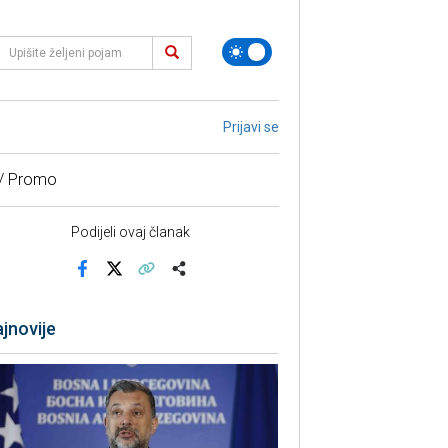
Prijavi se
 / Promo
Podijeli ovaj članak
Facebook
X
Kopiraj link
Više
jnovije