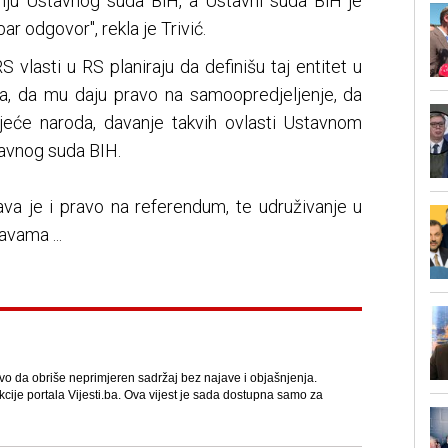
anju Ustavnog suda BiH, a Ustavni suda BiH je
ar odgovor", rekla je Trivić.
vlasti u RS planiraju da definišu taj entitet u
a, da mu daju pravo na samoopredjeljenje, da
Vijeće naroda, davanje takvih ovlasti Ustavnom
avnog suda BIH.
a je i pravo na referendum, te udruživanje u
vama ...
avo da obriše neprimjeren sadržaj bez najave i objašnjenja.
kcije portala Vijesti.ba. Ova vijest je sada dostupna samo za