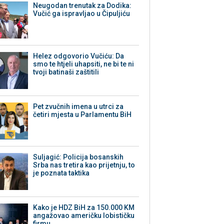
Neugodan trenutak za Dodika:
Vučić ga ispravljao u Čipuljiću
Helez odgovorio Vučiću: Da
smo te htjeli uhapsiti, ne bi te ni
tvoji batinaši zaštitili
Pet zvučnih imena u utrci za
četiri mjesta u Parlamentu BiH
Suljagić: Policija bosanskih
Srba nas tretira kao prijetnju, to
je poznata taktika
Kako je HDZ BiH za 150.000 KM
angažovao američku lobističku
firmu