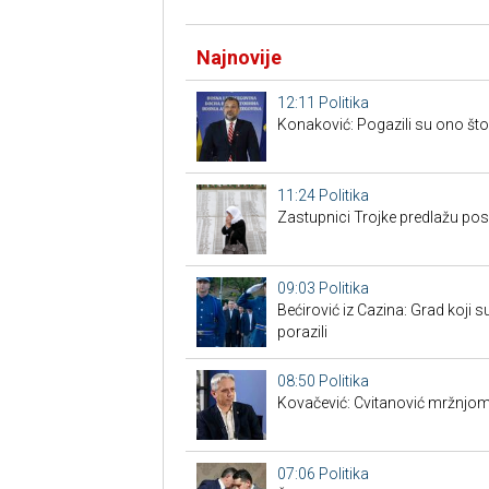
Najnovije
12:11
Politika
Konaković: Pogazili su ono što 
11:24
Politika
Zastupnici Trojke predlažu po
09:03
Politika
Bećirović iz Cazina: Grad koji su
porazili
08:50
Politika
Kovačević: Cvitanović mržnjom
07:06
Politika