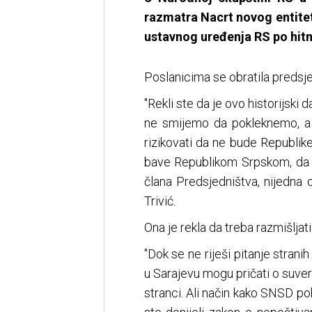
razmatra Nacrt novog entitets
ustavnog uređenja RS po hit
Poslanicima se obratila predsje
"Rekli ste da je ovo historijski 
ne smijemo da pokleknemo, a
rizikovati da ne bude Republi
bave Republikom Srpskom, da ka
člana Predsjedništva, nijedna 
Trivić.
Ona je rekla da treba razmišljati 
"Dok se ne riješi pitanje stra
u Sarajevu mogu pričati o suve
stranci. Ali način kako SNSD po