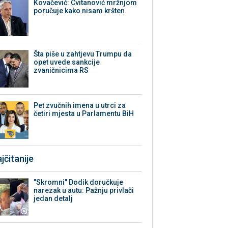
Kovačević: Cvitanović mržnjom
poručuje kako nisam kršten
Šta piše u zahtjevu Trumpu da
opet uvede sankcije
zvaničnicima RS
Pet zvučnih imena u utrci za
četiri mjesta u Parlamentu BiH
jčitanije
"Skromni" Dodik doručkuje
narezak u autu: Pažnju privlači
jedan detalj