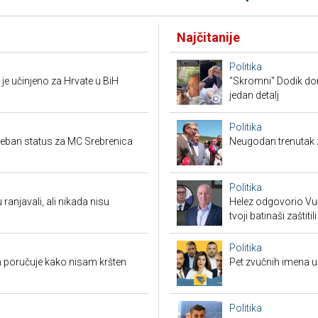
Najčitanije
Politika
je učinjeno za Hrvate u BiH
"Skromni" Dodik dor
jedan detalj
Politika
seban status za MC Srebrenica
Neugodan trenutak za
Politika
 ranjavali, ali nikada nisu
Helez odgovorio Vučić
tvoji batinaši zaštitili
Politika
 poručuje kako nisam kršten
Pet zvučnih imena u 
Politika