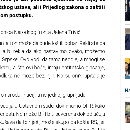
kog ustava, ali i Prijedlog zakona o zaštiti
nom postupku.
dnica Narodnog fronta Jelena Trivić.
dan, ali on može da bude loš ili dobar. Rekli ste da
 ja bi rekla da ako nastavimo ovako, možemo
ke Srpske. Ovo vodi da tamo negdje, a mnogi se
žu, a šta ovi hoće, imaju entitetsko glasanje,
odluka ne može bez njih. Ko su oni?, upitala je
Na
o narodu i naciji, a ne jednoj grupi ljudi.
nih sudija u Ustavnom sudu, dok imamo OHR, kako
renosti. Ne može BiH biti suverena dok odlučuju
kušava da to riješi, može skupo da košta RS, jer