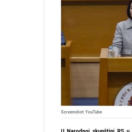
Screenshot: YouTube
U Narodnoj skupštini RS u 