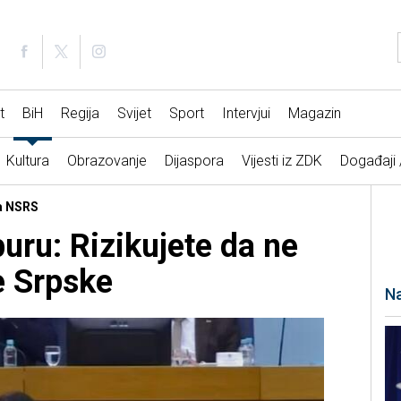
t
BiH
Regija
Svijet
Sport
Intervjui
Magazin
Kultura
Obrazovanje
Dijaspora
Vijesti iz ZDK
Događaji
ca NSRS
buru: Rizikujete da ne
e Srpske
Na