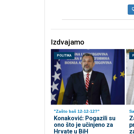
Izdvajamo
POLITIKA
"Zašto baš 12-12-12?"
Sa
Konaković: Pogazili su
Z
ono što je učinjeno za
p
Hrvate u BiH
z