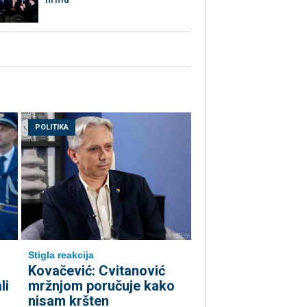
POLITIKA
Stigla reakcija
Kovačević: Cvitanović
li
mržnjom poručuje kako
nisam kršten