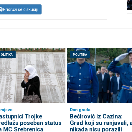
Pridruži se diskusiji
POLITIKA
POLITIKA
rajevo
Dan grada
astupnici Trojke
Bećirović iz Cazina:
redlažu poseban status
Grad koji su ranjavali, a
a MC Srebrenica
nikada nisu porazili