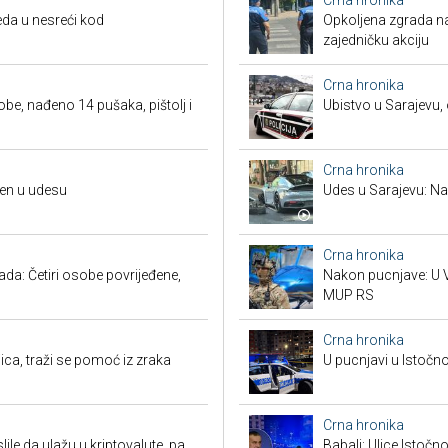
Crna hronika
da u nesreći kod
Opkoljena zgrada n
zajedničku akciju
Crna hronika
obe, nađeno 14 pušaka, pištolj i
Ubistvo u Sarajevu, 
Crna hronika
đen u udesu
Udes u Sarajevu: Nas
Crna hronika
a: Četiri osobe povrijeđene,
Nakon pucnjave: U V
MUP RS
Crna hronika
ca, traži se pomoć iz zraka
U pucnjavi u Istočn
Crna hronika
ile da ulažu u kriptovalute, pa
Babalj: Ulice Istoč