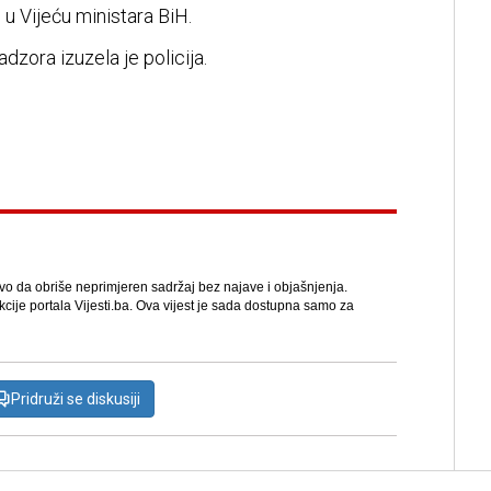
 u Vijeću ministara BiH.
dzora izuzela je policija.
avo da obriše neprimjeren sadržaj bez najave i objašnjenja.
kcije portala Vijesti.ba. Ova vijest je sada dostupna samo za
Pridruži se diskusiji