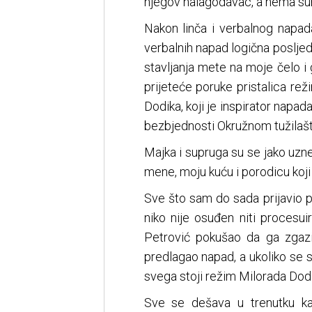
njegov nalagodavac, a nema sum
Nakon linča i verbalnog napad
verbalnih napad logična poslje
stavljanja mete na moje čelo 
prijeteće poruke pristalica re
Dodika, koji je inspirator napa
bezbjednosti Okružnom tužilaštv
Majka i supruga su se jako uzne
mene, moju kuću i porodicu koji
Sve što sam do sada prijavio pol
niko nije osuđen niti procesui
Petrović pokušao da ga zgaz
predlagao napad, a ukoliko se 
svega stoji režim Milorada Dodik
Sve se dešava u trenutku 