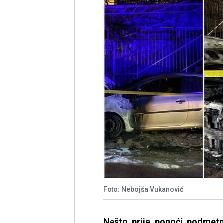
Foto: Nebojša Vukanović
Nešto prije ponoći podmet