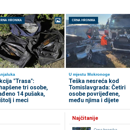
CRNA HRONIKA
CRNA HRONIKA
njaluka
U mjestu Mokronoge
kcija "Trasa":
Teška nesreća kod
hapšene tri osobe,
Tomislavgrada: Četiri
ađeno 14 pušaka,
osobe povrijeđene,
ištolj i meci
među njima i dijete
Najčitanije