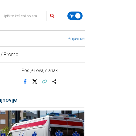
Prijavi se
 / Promo
Podijeli ovaj članak
Facebook
X
Kopiraj link
Više
jnovije