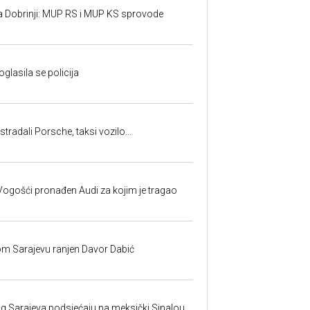
a Dobrinji: MUP RS i MUP KS sprovode
oglasila se policija
tradali Porsche, taksi vozilo...
ogošći pronađen Audi za kojim je tragao
om Sarajevu ranjen Davor Dabić
nog Sarajeva podsjećaju na meksički Sinalou