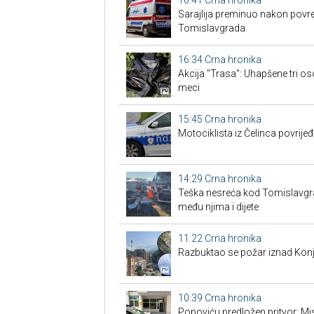
16:41
Crna hronika
Sarajlija preminuo nakon povre
Tomislavgrada
16:34
Crna hronika
Akcija "Trasa": Uhapšene tri os
meci
15:45
Crna hronika
Motociklista iz Čelinca povrije
14:29
Crna hronika
Teška nesreća kod Tomislavgrad
među njima i dijete
11:22
Crna hronika
Razbuktao se požar iznad Konji
10:39
Crna hronika
Popoviću predložen pritvor: Misl