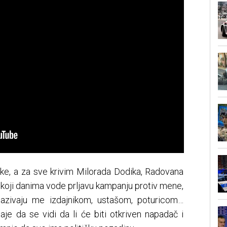
uke, a za sve krivim Milorada Dodika, Radovana
 koji danima vode prljavu kampanju protiv mene,
nazivaju me izdajnikom, ustašom, poturicom…
staje da se vidi da li će biti otkriven napadač i