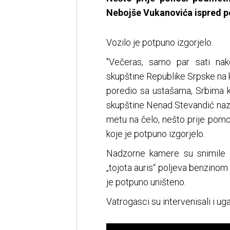
Nebojše Vukanovića ispred po
Vozilo je potpuno izgorjelo.
"Večeras, samo par sati na
skupštine Republike Srpske na 
poredio sa ustašama, Srbima k
skupštine Nenad Stevandić nazva
metu na čelo, nešto prije pomo
koje je potpuno izgorjelo.
Nadzorne kamere su snimile
„tojota auris“ poljeva benzinom
je potpuno uništeno.
Vatrogasci su intervenisali i ugas