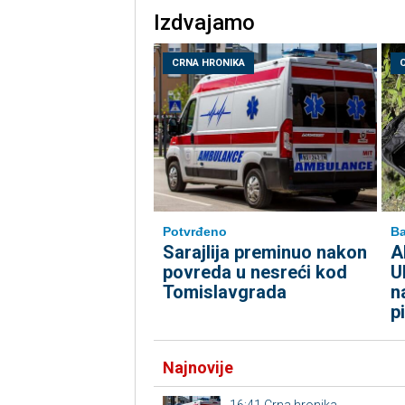
Izdvajamo
CRNA HRONIKA
Potvrđeno
Ba
Sarajlija preminuo nakon
A
povreda u nesreći kod
U
Tomislavgrada
n
p
Najnovije