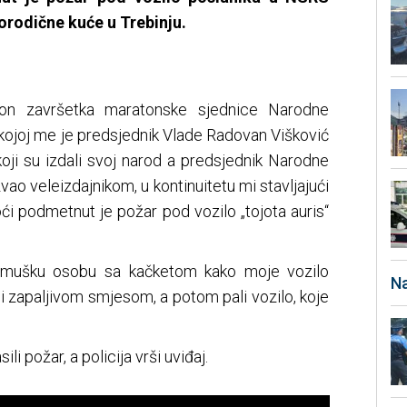
rodične kuće u Trebinju.
kon završetka maratonske sjednice Narodne
kojoj me je predsjednik Vlade Radovan Višković
oji su izdali svoj narod a predsjednik Narodne
o veleizdajnikom, u kontinuitetu mi stavljajući
ći podmetnut je požar pod vozilo „tojota auris“
 mušku osobu sa kačketom kako moje vozilo
Na
 i zapaljivom smjesom, a potom pali vozilo, koje
ili požar, a policija vrši uviđaj.