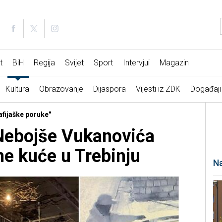
t
BiH
Regija
Svijet
Sport
Intervjui
Magazin
Kultura
Obrazovanje
Dijaspora
Vijesti iz ZDK
Događaji
afijaške poruke"
 Nebojše Vukanovića
ne kuće u Trebinju
Na