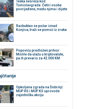
Teška nesreća kod
Tomislavgrada: Četiri osobe
povrijeđene, među njima i dijete
Razbuktao se požar iznad
Konjica, traži se pomoć iz zraka
Popoviću predložen pritvor:
Mislile da ulažu u kriptovalute,
pa ih prevario za 42.000 KM
jčitanije
Opkoljena zgrada na Dobrinji:
MUP RS i MUP KS sprovode
zajedničku akciju