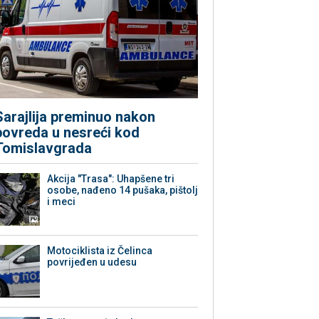
Sarajlija preminuo nakon
povreda u nesreći kod
Tomislavgrada
Akcija "Trasa": Uhapšene tri
osobe, nađeno 14 pušaka, pištolj
i meci
Motociklista iz Čelinca
povrijeđen u udesu