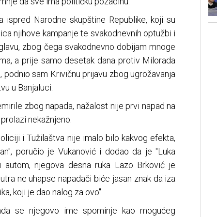
nje da sve ima političku pozadinu.
a ispred Narodne skupštine Republike, koji su
dica njihove kampanje te svakodnevnih optužbi i
i glavu, zbog čega svakodnevno dobijam mnoge
žima, a prije samo desetak dana protiv Milorada
da, podnio sam Krivičnu prijavu zbog ugrožavanja
u u Banjaluci.
mirile zbog napada, nažalost nije prvi napad na
 prolazi nekažnjeno.
iciji i Tužilaštva nije imalo bilo kakvog efekta,
ran", poručio je Vukanović i dodao da je "Luka
i autom, njegova desna ruka Lazo Brković je
sutra ne uhapse napadači biće jasan znak da iza
a, koji je dao nalog za ovo".
kada se njegovo ime spominje kao mogućeg