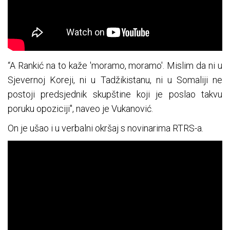
“A Rankić na to kaže 'moramo, moramo'. Mislim da ni u
Sjevernoj Koreji, ni u Tadžikistanu, ni u Somaliji ne
postoji predsjednik skupštine koji je poslao takvu
poruku opoziciji", naveo je Vukanović.
On je ušao i u verbalni okršaj s novinarima RTRS-a.