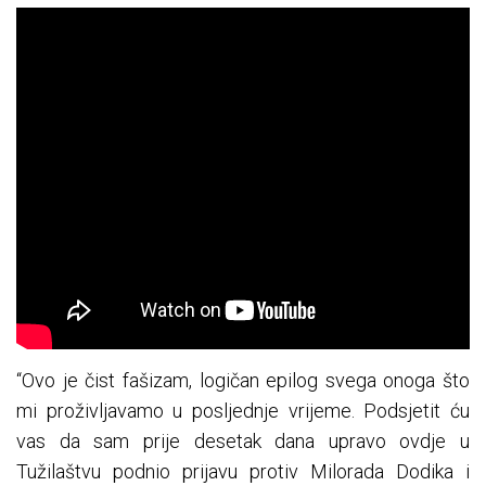
“Ovo je čist fašizam, logičan epilog svega onoga što
mi proživljavamo u posljednje vrijeme. Podsjetit ću
vas da sam prije desetak dana upravo ovdje u
Tužilaštvu podnio prijavu protiv Milorada Dodika i