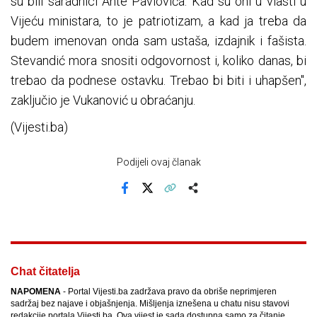
su bili saradnici Ante Pavlovića. Kad su oni u vlasti u
Vijeću ministara, to je patriotizam, a kad ja treba da
budem imenovan onda sam ustaša, izdajnik i fašista.
Stevandić mora snositi odgovornost i, koliko danas, bi
trebao da podnese ostavku. Trebao bi biti i uhapšen",
zaključio je Vukanović u obraćanju.
(Vijesti.ba)
Podijeli ovaj članak
Facebook
X
Kopiraj link
Više
Chat čitatelja
NAPOMENA
- Portal Vijesti.ba zadržava pravo da obriše neprimjeren
sadržaj bez najave i objašnjenja. Mišljenja iznešena u chatu nisu stavovi
redakcije portala Vijesti.ba. Ova vijest je sada dostupna samo za čitanje.