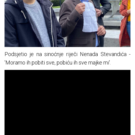
Podsjetio je na sinoćnje riječi Nenada Stevandića -
'Moramo ih pobiti sve, pobiću ih sve majke mi'.