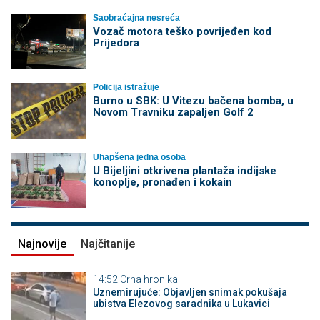
Saobraćajna nesreća
Vozač motora teško povrijeđen kod
Prijedora
Policija istražuje
Burno u SBK: U Vitezu bačena bomba, u
Novom Travniku zapaljen Golf 2
Uhapšena jedna osoba
​U Bijeljini otkrivena plantaža indijske
konoplje, pronađen i kokain
Najnovije
Najčitanije
14:52
Crna hronika
Uznemirujuće: Objavljen snimak pokušaja
ubistva Elezovog saradnika u Lukavici