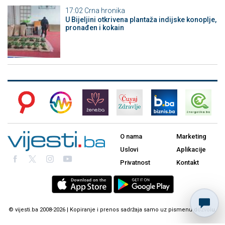
17:02
Crna hronika
​U Bijeljini otkrivena plantaža indijske konoplje,
pronađen i kokain
O nama
Marketing
Uslovi
Aplikacije
Privatnost
Kontakt
© vijesti.ba 2008-2026 | Kopiranje i prenos sadržaja samo uz pismenu dozvolu.