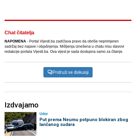
Facebook
X
Kopiraj link
Više
Chat čitatelja
NAPOMENA
- Portal Vijesti.ba zadržava pravo da obriše neprimjeren
sadržaj bez najave i objašnjenja. Mišljenja iznešena u chatu nisu stavovi
redakcije portala Vijesti.ba. Ova vijest je sada dostupna samo za čitanje.
Pridruži se diskusiji
Izdvajamo
Udor
Put prema Neumu potpuno blokiran zbog
lančanog sudara