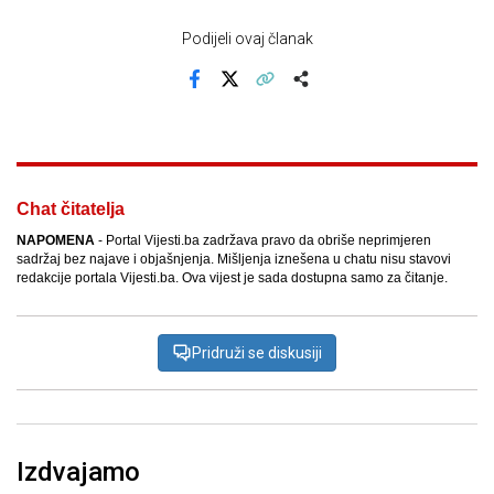
Podijeli ovaj članak
Facebook
X
Kopiraj link
Više
Chat čitatelja
NAPOMENA
- Portal Vijesti.ba zadržava pravo da obriše neprimjeren
sadržaj bez najave i objašnjenja. Mišljenja iznešena u chatu nisu stavovi
redakcije portala Vijesti.ba. Ova vijest je sada dostupna samo za čitanje.
Pridruži se diskusiji
Izdvajamo