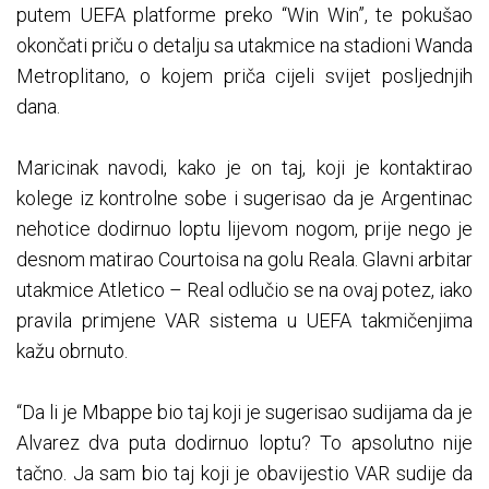
putem UEFA platforme preko “Win Win”, te pokušao
okončati priču o detalju sa utakmice na stadioni Wanda
Metroplitano, o kojem priča cijeli svijet posljednjih
dana.
Maricinak navodi, kako je on taj, koji je kontaktirao
kolege iz kontrolne sobe i sugerisao da je Argentinac
nehotice dodirnuo loptu lijevom nogom, prije nego je
desnom matirao Courtoisa na golu Reala. Glavni arbitar
utakmice Atletico – Real odlučio se na ovaj potez, iako
pravila primjene VAR sistema u UEFA takmičenjima
kažu obrnuto.
“Da li je Mbappe bio taj koji je sugerisao sudijama da je
Alvarez dva puta dodirnuo loptu? To apsolutno nije
tačno. Ja sam bio taj koji je obavijestio VAR sudije da