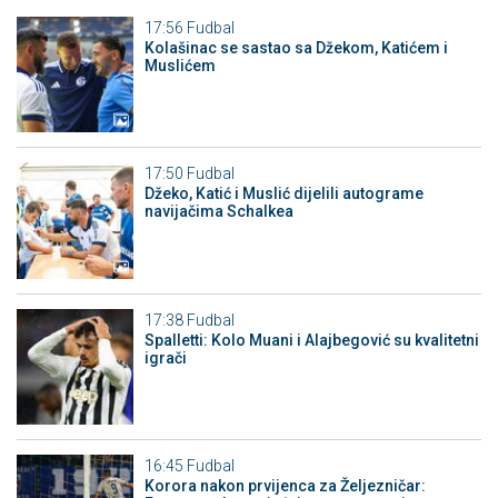
17:56
Fudbal
Kolašinac se sastao sa Džekom, Katićem i
Muslićem
17:50
Fudbal
Džeko, Katić i Muslić dijelili autograme
navijačima Schalkea
17:38
Fudbal
Spalletti: Kolo Muani i Alajbegović su kvalitetni
igrači
16:45
Fudbal
Korora nakon prvijenca za Željezničar: