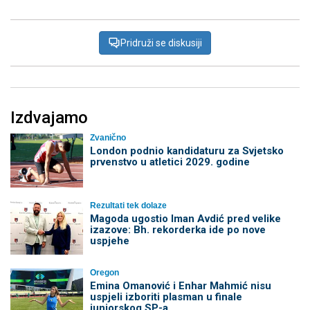
Pridruži se diskusiji
Izdvajamo
Zvanično
London podnio kandidaturu za Svjetsko
prvenstvo u atletici 2029. godine
Rezultati tek dolaze
Magoda ugostio Iman Avdić pred velike
izazove: Bh. rekorderka ide po nove
uspjehe
Oregon
Emina Omanović i Enhar Mahmić nisu
uspjeli izboriti plasman u finale
juniorskog SP-a