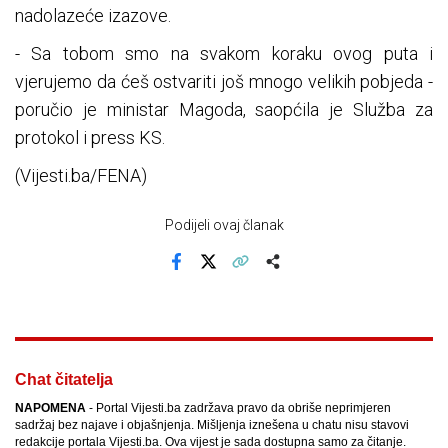
nadolazeće izazove.
- Sa tobom smo na svakom koraku ovog puta i
vjerujemo da ćeš ostvariti još mnogo velikih pobjeda -
poručio je ministar Magoda, saopćila je Služba za
protokol i press KS.
(Vijesti.ba/FENA)
Podijeli ovaj članak
Facebook
X
Kopiraj link
Više
Chat čitatelja
NAPOMENA
- Portal Vijesti.ba zadržava pravo da obriše neprimjeren
sadržaj bez najave i objašnjenja. Mišljenja iznešena u chatu nisu stavovi
redakcije portala Vijesti.ba. Ova vijest je sada dostupna samo za čitanje.