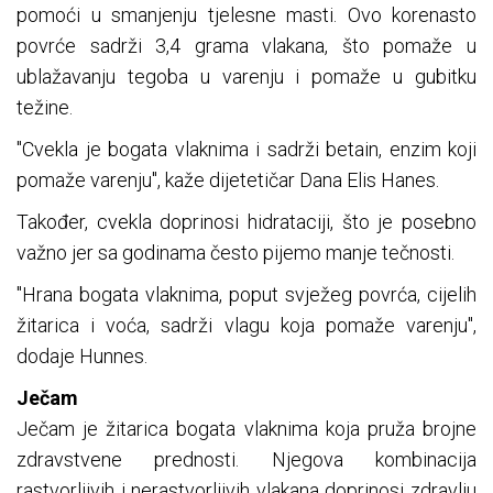
pomoći u smanjenju tjelesne masti. Ovo korenasto
povrće sadrži 3,4 grama vlakana, što pomaže u
ublažavanju tegoba u varenju i pomaže u gubitku
težine.
"Cvekla je bogata vlaknima i sadrži betain, enzim koji
pomaže varenju", kaže dijetetičar Dana Elis Hanes.
Također, cvekla doprinosi hidrataciji, što je posebno
važno jer sa godinama često pijemo manje tečnosti.
"Hrana bogata vlaknima, poput svježeg povrća, cijelih
žitarica i voća, sadrži vlagu koja pomaže varenju",
dodaje Hunnes.
Ječam
Ječam je žitarica bogata vlaknima koja pruža brojne
zdravstvene prednosti. Njegova kombinacija
rastvorljivih i nerastvorljivih vlakana doprinosi zdravlju