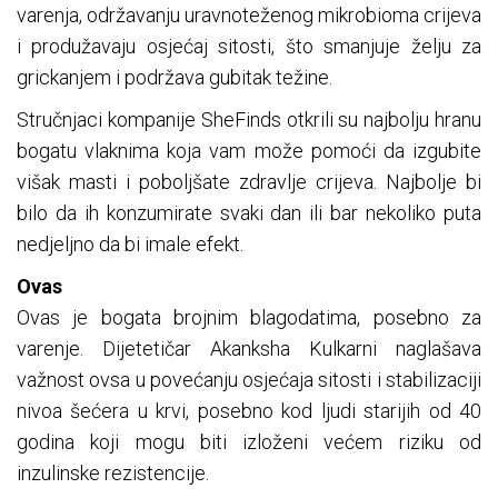
varenja, održavanju uravnoteženog mikrobioma crijeva
i produžavaju osjećaj sitosti, što smanjuje želju za
grickanjem i podržava gubitak težine.
Stručnjaci kompanije SheFinds otkrili su najbolju hranu
bogatu vlaknima koja vam može pomoći da izgubite
višak masti i poboljšate zdravlje crijeva. Najbolje bi
bilo da ih konzumirate svaki dan ili bar nekoliko puta
nedjeljno da bi imale efekt.
Ovas
Ovas je bogata brojnim blagodatima, posebno za
varenje. Dijetetičar Akanksha Kulkarni naglašava
važnost ovsa u povećanju osjećaja sitosti i stabilizaciji
nivoa šećera u krvi, posebno kod ljudi starijih od 40
godina koji mogu biti izloženi većem riziku od
inzulinske rezistencije.