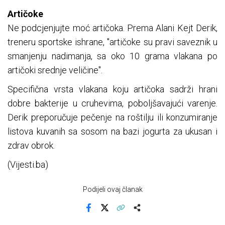
Artičoke
Ne podcjenjujte moć artičoka. Prema Alani Kejt Derik,
treneru sportske ishrane, "artičoke su pravi saveznik u
smanjenju nadimanja, sa oko 10 grama vlakana po
artičoki srednje veličine".
Specifična vrsta vlakana koju artičoka sadrži hrani
dobre bakterije u cruhevima, poboljšavajući varenje.
Derik preporučuje pečenje na roštilju ili konzumiranje
listova kuvanih sa sosom na bazi jogurta za ukusan i
zdrav obrok.
(Vijesti.ba)
Podijeli ovaj članak
Facebook
X
Kopiraj link
Više