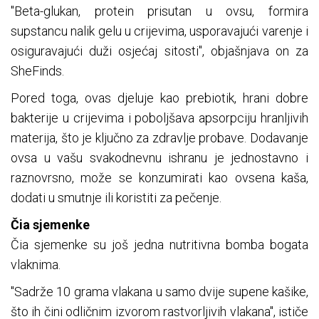
"Beta-glukan, protein prisutan u ovsu, formira
supstancu nalik gelu u crijevima, usporavajući varenje i
osiguravajući duži osjećaj sitosti", objašnjava on za
SheFinds.
Pored toga, ovas djeluje kao prebiotik, hrani dobre
bakterije u crijevima i poboljšava apsorpciju hranljivih
materija, što je ključno za zdravlje probave. Dodavanje
ovsa u vašu svakodnevnu ishranu je jednostavno i
raznovrsno, može se konzumirati kao ovsena kaša,
dodati u smutnje ili koristiti za pečenje.
Čia sjemenke
Čia sjemenke su još jedna nutritivna bomba bogata
vlaknima.
"Sadrže 10 grama vlakana u samo dvije supene kašike,
što ih čini odličnim izvorom rastvorljivih vlakana", ističe