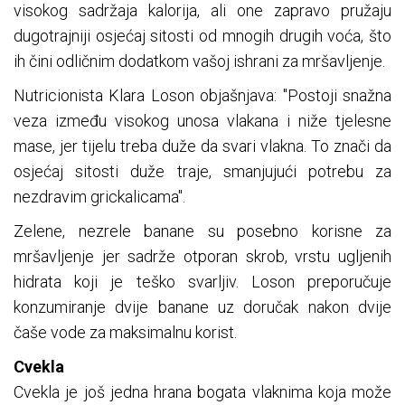
visokog sadržaja kalorija, ali one zapravo pružaju
dugotrajniji osjećaj sitosti od mnogih drugih voća, što
ih čini odličnim dodatkom vašoj ishrani za mršavljenje.
Nutricionista Klara Loson objašnjava: "Postoji snažna
veza između visokog unosa vlakana i niže tjelesne
mase, jer tijelu treba duže da svari vlakna. To znači da
osjećaj sitosti duže traje, smanjujući potrebu za
nezdravim grickalicama".
Zelene, nezrele banane su posebno korisne za
mršavljenje jer sadrže otporan skrob, vrstu ugljenih
hidrata koji je teško svarljiv. Loson preporučuje
konzumiranje dvije banane uz doručak nakon dvije
čaše vode za maksimalnu korist.
Cvekla
Cvekla je još jedna hrana bogata vlaknima koja može