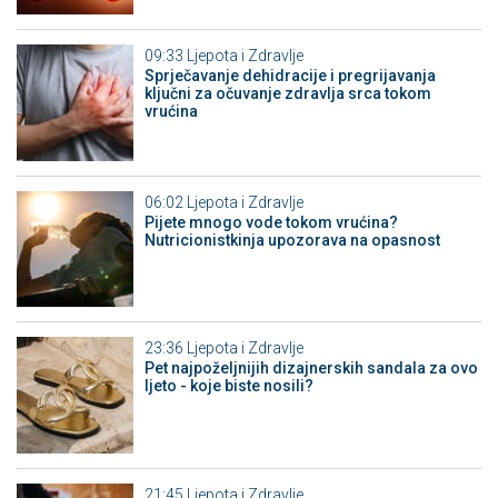
09:33
Ljepota i Zdravlje
Sprječavanje dehidracije i pregrijavanja
ključni za očuvanje zdravlja srca tokom
vrućina
06:02
Ljepota i Zdravlje
Pijete mnogo vode tokom vrućina?
Nutricionistkinja upozorava na opasnost
23:36
Ljepota i Zdravlje
Pet najpoželjnijih dizajnerskih sandala za ovo
ljeto - koje biste nosili?
21:45
Ljepota i Zdravlje