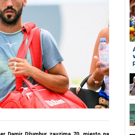
ser Damir Džumhur zauzima 70. mjesto na