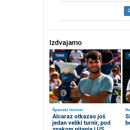
Izdvajamo
TENIS
Španski teniser
Na
Alcaraz otkazao još
S
jedan veliki turnir, pod
b
znakom pitanja i US