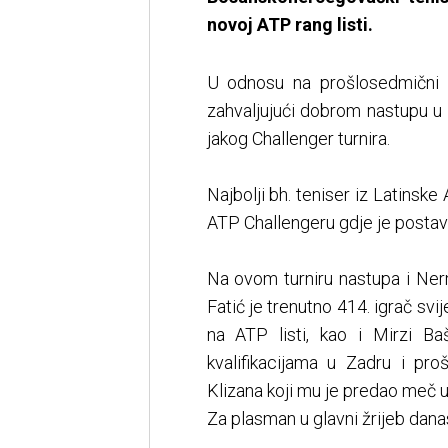
novoj ATP rang listi.
U odnosu na prošlosedmični 
zahvaljujući dobrom nastupu u 
jakog Challenger turnira.
Najbolji bh. teniser iz Latinske
ATP Challengeru gdje je postav
Na ovom turniru nastupa i Nerm
Fatić je trenutno 414. igrač svi
na ATP listi, kao i Mirzi Ba
kvalifikacijama u Zadru i pro
Klizana koji mu je predao meč u
Za plasman u glavni žrijeb dan