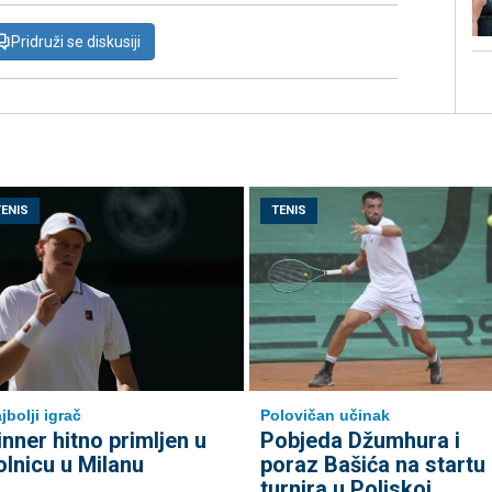
Pridruži se diskusiji
TENIS
TENIS
jbolji igrač
Polovičan učinak
inner hitno primljen u
Pobjeda Džumhura i
olnicu u Milanu
poraz Bašića na startu
turnira u Poljskoj