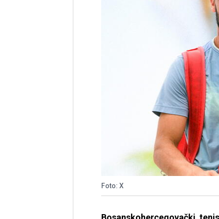
Foto: X
Bosanskohercegovački teni