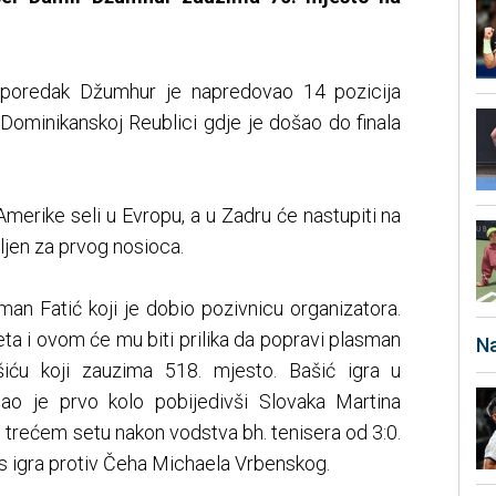
poredak Džumhur je napredovao 14 pozicija
Dominikanskoj Reublici gdje je došao do finala
 Amerike seli u Evropu, a u Zadru će nastupiti na
ljen za prvog nosioca.
an Fatić koji je dobio pozivnicu organizatora.
jeta i ovom će mu biti prilika da popravi plasman
Na
šiću koji zauzima 518. mjesto. Bašić igra u
šao je prvo kolo pobijedivši Slovaka Martina
 trećem setu nakon vodstva bh. tenisera od 3:0.
as igra protiv Čeha Michaela Vrbenskog.