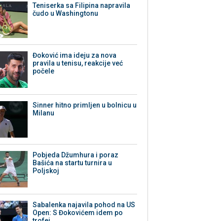
Teniserka sa Filipina napravila
čudo u Washingtonu
Đoković ima ideju za nova
pravila u tenisu, reakcije već
počele
Sinner hitno primljen u bolnicu u
Milanu
Pobjeda Džumhura i poraz
Bašića na startu turnira u
Poljskoj
Sabalenka najavila pohod na US
Open: S Đokovićem idem po
trofej