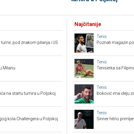
Najčitanije
Tenis
 turnir, pod znakom pitanja i US
Poznati magazin po
Tenis
 u Milanu
Teniserka sa Filipi
Tenis
a na startu turnira u Poljskoj
Đoković ima ideju za
Tenis
g kola Challengera u Poljskoj
Sinner hitno primlje