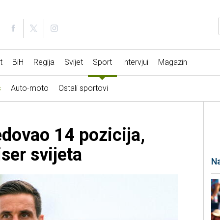
t
BiH
Regija
Svijet
Sport
Intervjui
Magazin
s
Auto-moto
Ostali sportovi
dovao 14 pozicija,
iser svijeta
Na