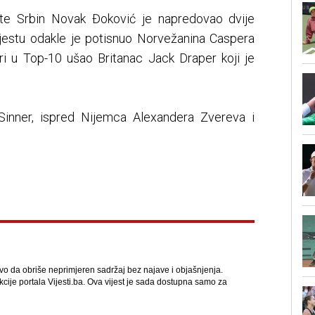
ste Srbin Novak Đoković je napredovao dvije
jestu odakle je potisnuo Norvežanina Caspera
eri u Top-10 ušao Britanac Jack Draper koji je
ik Sinner, ispred Nijemca Alexandera Zvereva i
avo da obriše neprimjeren sadržaj bez najave i objašnjenja.
kcije portala Vijesti.ba. Ova vijest je sada dostupna samo za