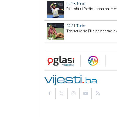
09:28
Tenis
Džumhur i Bašić danas na tere
22:31
Tenis
Teniserka sa Filipina napravil