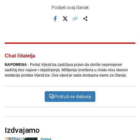
Podijeli ovaj članak
Facebook
X
Kopiraj link
Više
Chat čitatelja
NAPOMENA
- Portal Vijesti.ba zadržava pravo da obriše neprimjeren
sadržaj bez najave i objašnjenja. Mišljenja iznešena u chatu nisu stavovi
redakcije portala Vijesti.ba. Ova vijest je sada dostupna samo za čitanje.
Pridruži se diskusiji
Izdvajamo
Doboj