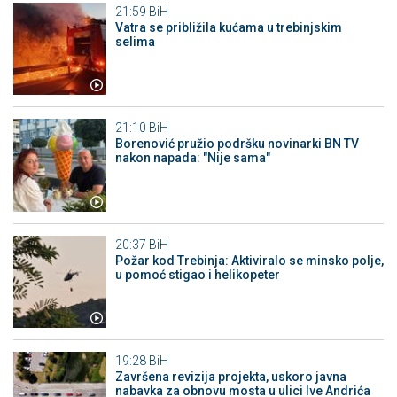
21:59
BiH
Vatra se približila kućama u trebinjskim
selima
21:10
BiH
Borenović pružio podršku novinarki BN TV
nakon napada: "Nije sama"
20:37
BiH
Požar kod Trebinja: Aktiviralo se minsko polje,
u pomoć stigao i helikopeter
19:28
BiH
Završena revizija projekta, uskoro javna
nabavka za obnovu mosta u ulici Ive Andrića