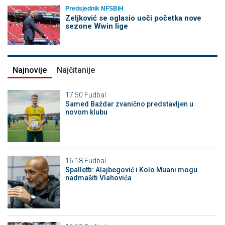
Predsjednik NFSBiH
Zeljković se oglasio uoči početka nove
sezone Wwin lige
Najnovije
Najčitanije
17:50
Fudbal
Samed Baždar zvanično predstavljen u
novom klubu
16:18
Fudbal
Spalletti: Alajbegović i Kolo Muani mogu
nadmašiti Vlahovića