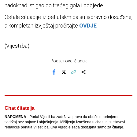
nadoknadi stigao do trećeg gola i pobjede.
Ostale situacije iz pet utakmica su ispravno dosuđene,
a kompletan izvještaj pročitajte
OVDJE
.
(Vijesti.ba)
Podijeli ovaj članak
Facebook
X
Kopiraj link
Više
Chat čitatelja
NAPOMENA
- Portal Vijesti.ba zadržava pravo da obriše neprimjeren
sadržaj bez najave i objašnjenja. Mišljenja iznešena u chatu nisu stavovi
redakcije portala Vijesti.ba. Ova vijest je sada dostupna samo za čitanje.