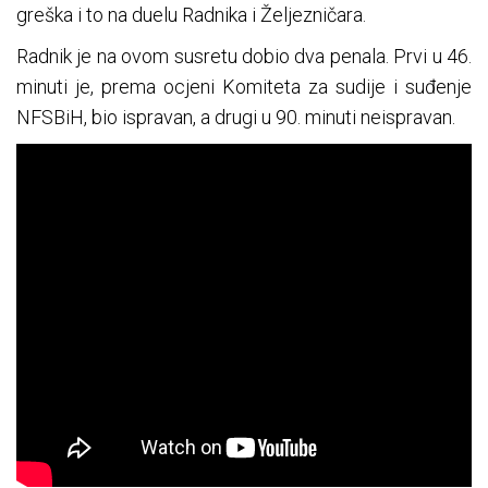
greška i to na duelu Radnika i Željezničara.
Radnik je na ovom susretu dobio dva penala. Prvi u 46.
minuti je, prema ocjeni Komiteta za sudije i suđenje
NFSBiH, bio ispravan, a drugi u 90. minuti neispravan.