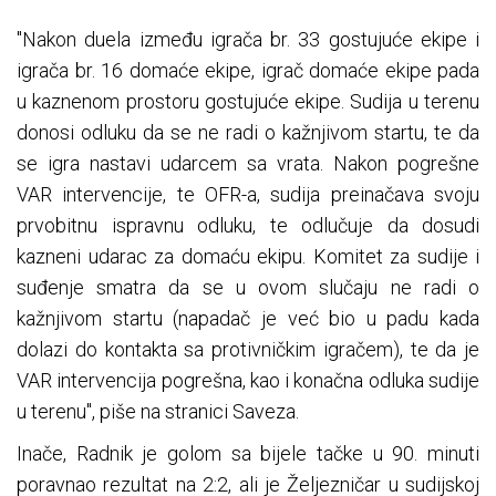
"Nakon duela između igrača br. 33 gostujuće ekipe i
igrača br. 16 domaće ekipe, igrač domaće ekipe pada
u kaznenom prostoru gostujuće ekipe. Sudija u terenu
donosi odluku da se ne radi o kažnjivom startu, te da
se igra nastavi udarcem sa vrata. Nakon pogrešne
VAR intervencije, te OFR-a, sudija preinačava svoju
prvobitnu ispravnu odluku, te odlučuje da dosudi
kazneni udarac za domaću ekipu. Komitet za sudije i
suđenje smatra da se u ovom slučaju ne radi o
kažnjivom startu (napadač je već bio u padu kada
dolazi do kontakta sa protivničkim igračem), te da je
VAR intervencija pogrešna, kao i konačna odluka sudije
u terenu", piše na stranici Saveza.
Inače, Radnik je golom sa bijele tačke u 90. minuti
poravnao rezultat na 2:2, ali je Željezničar u sudijskoj