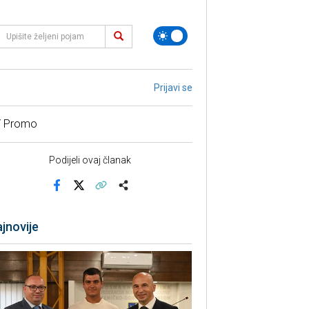
Prijavi se
/ Promo
Podijeli ovaj članak
Facebook
X
Kopiraj link
Više
jnovije