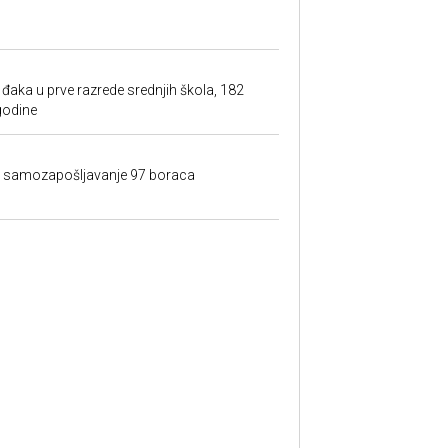
đaka u prve razrede srednjih škola, 182
godine
a samozapošljavanje 97 boraca