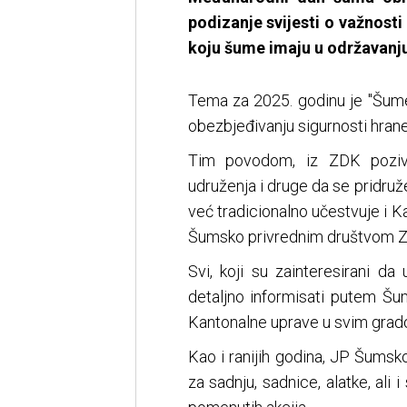
podizanje svijesti o važnost
koju šume imaju u održavanj
Tema za 2025. godinu je "Šume 
obezbjeđivanju sigurnosti hrane
Tim povodom, iz ZDK pozivaj
udruženja i druge da se pridruž
već tradicionalno učestvuje i K
Šumsko privrednim društvom Z
Svi, koji su zainteresirani d
detaljno informisati putem Šu
Kantonalne uprave u svim grad
Kao i ranijih godina, JP Šums
za sadnju, sadnice, alatke, al