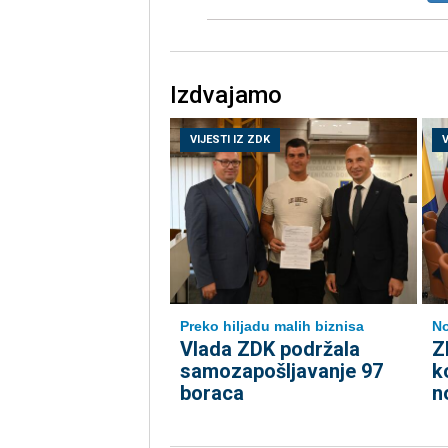
Izdvajamo
VIJESTI IZ ZDK
V
Preko hiljadu malih biznisa
No
Vlada ZDK podržala
Z
samozapošljavanje 97
k
boraca
n