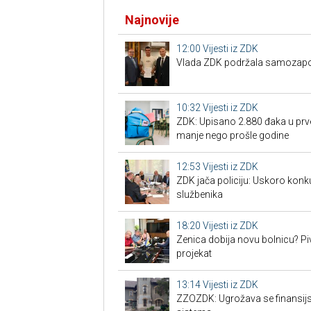
Najnovije
12:00
Vijesti iz ZDK
Vlada ZDK podržala samozapo
10:32
Vijesti iz ZDK
ZDK: Upisano 2.880 đaka u prve
manje nego prošle godine
12:53
Vijesti iz ZDK
ZDK jača policiju: Uskoro konk
službenika
18:20
Vijesti iz ZDK
Zenica dobija novu bolnicu? Piv
projekat
13:14
Vijesti iz ZDK
ZZOZDK: Ugrožava se finansijs