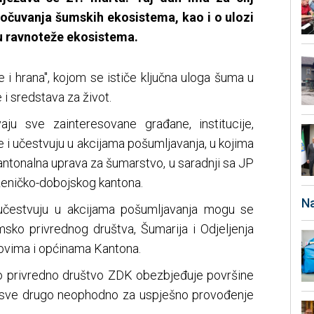
i očuvanja šumskih ekosistema, kao i o ulozi
u ravnoteže ekosistema.
i hrana", kojom se ističe ključna uloga šuma u
 i sredstava za život.
u sve zainteresovane građane, institucije,
e i učestvuju u akcijama pošumljavanja, u kojima
antonalna uprava za šumarstvo, u saradnji sa JP
eničko-dobojskog kantona.
Na
a učestvuju u akcijama pošumljavanja mogu se
msko privrednog društva, Šumarija i Odjeljenja
ovima i općinama Kantona.
ko privredno društvo ZDK obezbjeđuje površine
i i sve drugo neophodno za uspješno provođenje