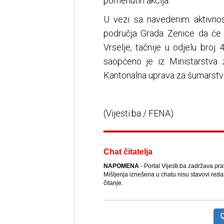
pomenutih akcija.
U vezi sa navedenim aktivnos
područja Grada Zenice da će s
Vrselje, tačnije u odjelu broj 
saopćeno je iz Ministarstva 
Kantonalna uprava za šumarst
(Vijesti.ba / FENA)
Chat čitatelja
NAPOMENA
- Portal Vijesti.ba zadržava pr
Mišljenja iznešena u chatu nisu stavovi reda
čitanje.