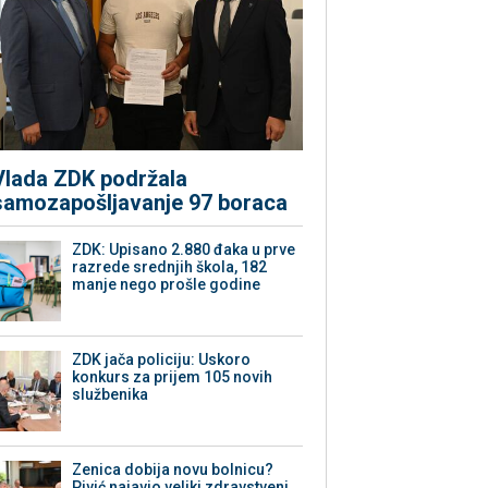
Vlada ZDK podržala
samozapošljavanje 97 boraca
ZDK: Upisano 2.880 đaka u prve
razrede srednjih škola, 182
manje nego prošle godine
ZDK jača policiju: Uskoro
konkurs za prijem 105 novih
službenika
Zenica dobija novu bolnicu?
Pivić najavio veliki zdravstveni