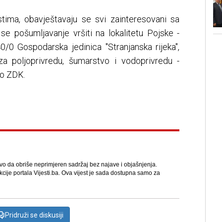
tima, obavještavaju se svi zainteresovani sa
e pošumljavanje vršiti na lokalitetu Pojske -
40/0 Gospodarska jedinica "Stranjanska rijeka",
za poljoprivredu, šumarstvo i vodoprivredu -
vo ZDK.
avo da obriše neprimjeren sadržaj bez najave i objašnjenja.
kcije portala Vijesti.ba. Ova vijest je sada dostupna samo za
Pridruži se diskusiji