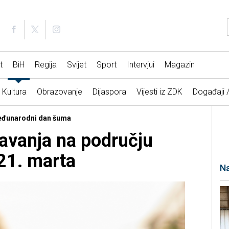
t
BiH
Regija
Svijet
Sport
Intervjui
Magazin
Kultura
Obrazovanje
Dijaspora
Vijesti iz ZDK
Događaji 
 Međunarodni dan šuma
avanja na području
1. marta
Na