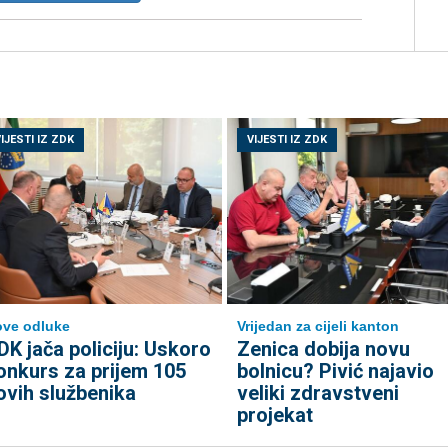
IJESTI IZ ZDK
VIJESTI IZ ZDK
ve odluke
Vrijedan za cijeli kanton
DK jača policiju: Uskoro
Zenica dobija novu
onkurs za prijem 105
bolnicu? Pivić najavio
ovih službenika
veliki zdravstveni
projekat