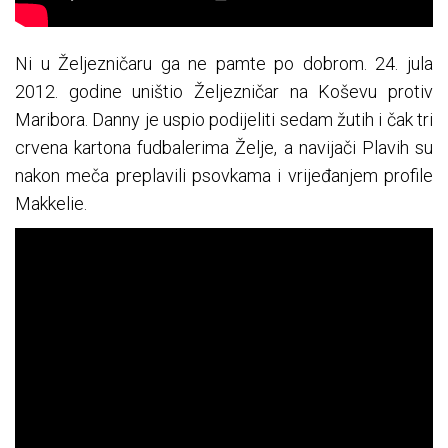
Ni u Željezničaru ga ne pamte po dobrom. 24. jula
2012. godine uništio Željezničar na Koševu protiv
Maribora. Danny je uspio podijeliti sedam žutih i čak tri
crvena kartona fudbalerima Želje, a navijači Plavih su
nakon meča preplavili psovkama i vrijeđanjem profile
Makkelie.