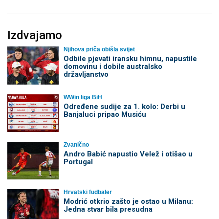
Izdvajamo
Njihova priča obišla svijet
Odbile pjevati iransku himnu, napustile
domovinu i dobile australsko
državljanstvo
WWin liga BiH
Određene sudije za 1. kolo: Derbi u
Banjaluci pripao Musiću
Zvanično
Andro Babić napustio Velež i otišao u
Portugal
Hrvatski fudbaler
Modrić otkrio zašto je ostao u Milanu:
Jedna stvar bila presudna