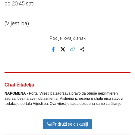
od 20:45 sati.
(Vijesti.ba)
Podijeli ovaj članak
Facebook
X
Kopiraj link
Više
Chat čitatelja
NAPOMENA
- Portal Vijesti.ba zadržava pravo da obriše neprimjeren
sadržaj bez najave i objašnjenja. Mišljenja iznešena u chatu nisu stavovi
redakcije portala Vijesti.ba. Ova vijest je sada dostupna samo za čitanje.
Pridruži se diskusiji