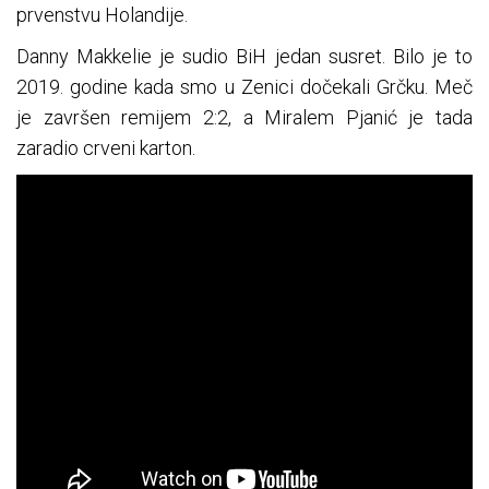
prvenstvu Holandije.
Danny Makkelie je sudio BiH jedan susret. Bilo je to
2019. godine kada smo u Zenici dočekali Grčku. Meč
je završen remijem 2:2, a Miralem Pjanić je tada
zaradio crveni karton.