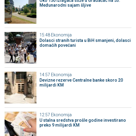
Oko 150 izlagača stiže u Gradačac na 53.
Međunarodni sajam šljive
15:48
Ekonomija
Dolasci stranih turista u BiH smanjeni, dolasci
domaćih povećani
14:57
Ekonomija
Devizne rezerve Centralne banke skoro 20
milijardi KM
12:57
Ekonomija
U stalna sredstva prošle godine investirano
preko 9 milijardi KM