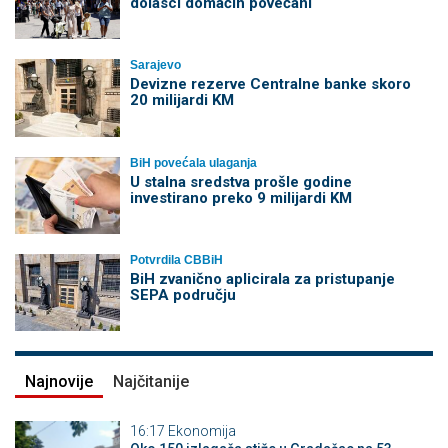
dolasci domaćih povećani
Sarajevo
Devizne rezerve Centralne banke skoro
20 milijardi KM
BiH povećala ulaganja
U stalna sredstva prošle godine
investirano preko 9 milijardi KM
Potvrdila CBBiH
BiH zvanično aplicirala za pristupanje
SEPA području
Najnovije
Najčitanije
16:17
Ekonomija