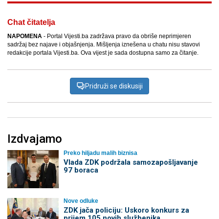
Chat čitatelja
NAPOMENA
- Portal Vijesti.ba zadržava pravo da obriše neprimjeren
sadržaj bez najave i objašnjenja. Mišljenja iznešena u chatu nisu stavovi
redakcije portala Vijesti.ba. Ova vijest je sada dostupna samo za čitanje.
Pridruži se diskusiji
Izdvajamo
Preko hiljadu malih biznisa
Vlada ZDK podržala samozapošljavanje
97 boraca
Nove odluke
ZDK jača policiju: Uskoro konkurs za
prijem 105 novih službenika