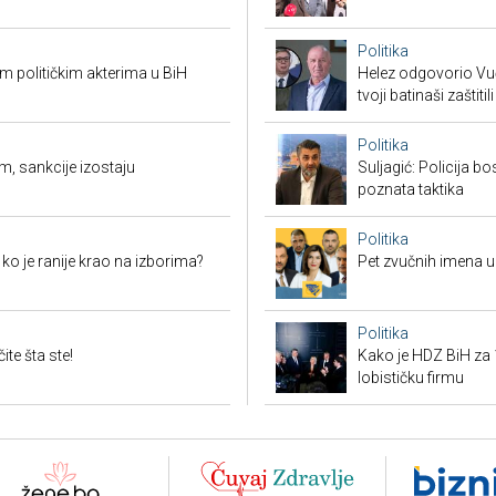
Politika
 političkim akterima u BiH
Helez odgovorio Vučić
tvoji batinaši zaštitili
Politika
m, sankcije izostaju
Suljagić: Policija bo
poznata taktika
Politika
i ko je ranije krao na izborima?
Pet zvučnih imena u 
Politika
te šta ste!
Kako je HDZ BiH z
lobističku firmu