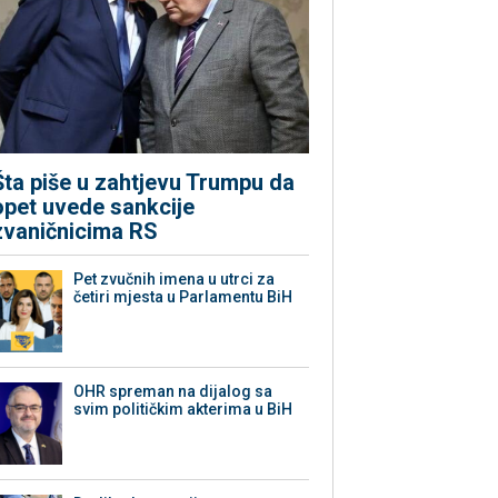
Šta piše u zahtjevu Trumpu da
opet uvede sankcije
zvaničnicima RS
Pet zvučnih imena u utrci za
četiri mjesta u Parlamentu BiH
OHR spreman na dijalog sa
svim političkim akterima u BiH