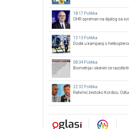
18:17
Politika
OHR spreman na dijalog sa svim
13:13
Politika
Dodik u kampanji s helikoptero
08:34
Politika
Biometrija i skeneri će razotkrit
22:32
Politika
Rahimić žestoko Kordiću: Odluči