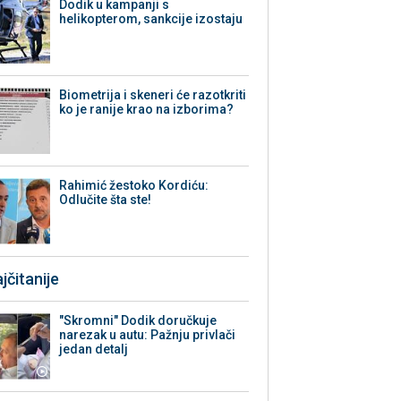
Dodik u kampanji s
helikopterom, sankcije izostaju
Biometrija i skeneri će razotkriti
ko je ranije krao na izborima?
Rahimić žestoko Kordiću:
Odlučite šta ste!
jčitanije
"Skromni" Dodik doručkuje
narezak u autu: Pažnju privlači
jedan detalj