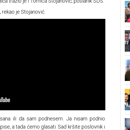
a tražio je i Tomica Stojanović, poslanik SDS.
 rekao je Stojanović.
lasana ili da sam podnesem. Ja nisam podnio
pise, a tada ćemo glasati. Sad kršite poslovnik i