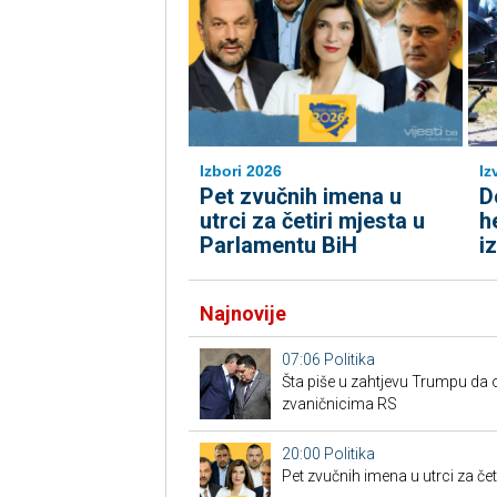
Izbori 2026
Iz
Pet zvučnih imena u
D
utrci za četiri mjesta u
h
Parlamentu BiH
i
Najnovije
07:06
Politika
Šta piše u zahtjevu Trumpu da 
zvaničnicima RS
20:00
Politika
Pet zvučnih imena u utrci za če