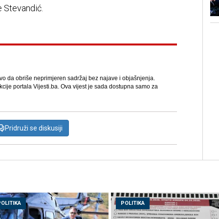
e Stevandić.
avo da obriše neprimjeren sadržaj bez najave i objašnjenja.
kcije portala Vijesti.ba. Ova vijest je sada dostupna samo za
Pridruži se diskusiji
POLITIKA
POLITIKA