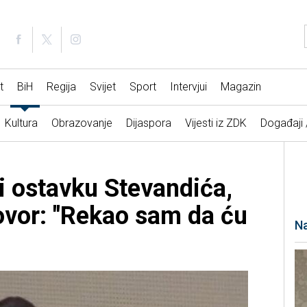
t
BiH
Regija
Svijet
Sport
Intervjui
Magazin
Kultura
Obrazovanje
Dijaspora
Vijesti iz ZDK
Događaji
i ostavku Stevandića,
vor: "Rekao sam da ću
Na