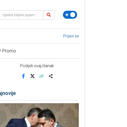
Prijavi se
 / Promo
Podijeli ovaj članak
Facebook
X
Kopiraj link
Više
jnovije