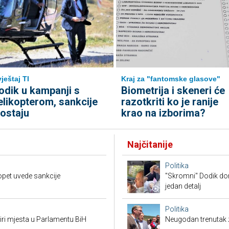
Kraj za "fantomske glasove"
vještaj TI
Biometrija i skeneri će
odik u kampanji s
razotkriti ko je ranije
elikopterom, sankcije
krao na izborima?
zostaju
Najčitanije
Politika
opet uvede sankcije
"Skromni" Dodik dor
jedan detalj
Politika
tiri mjesta u Parlamentu BiH
Neugodan trenutak za