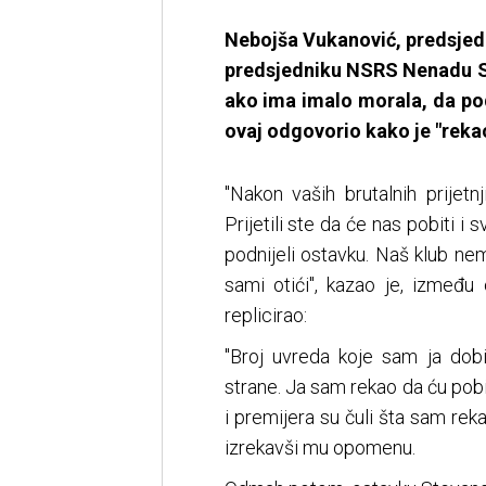
Nebojša Vukanović, predsjedn
predsjedniku NSRS Nenadu St
ako ima imalo morala, da po
ovaj odgovorio kako je "rekao
"Nakon vaših brutalnih prijetn
Prijetili ste da će nas pobiti i
podnijeli ostavku. Naš klub nem
sami otići", kazao je, izmeđ
replicirao:
"Broj uvreda koje sam ja dobi
strane. Ja sam rekao da ću pobiti
i premijera su čuli šta sam rek
izrekavši mu opomenu.