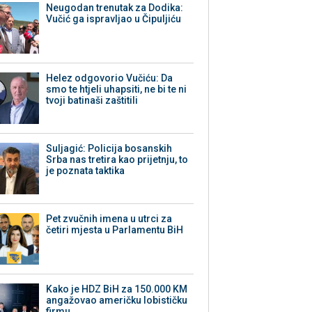
Neugodan trenutak za Dodika:
Vučić ga ispravljao u Čipuljiću
Helez odgovorio Vučiću: Da
smo te htjeli uhapsiti, ne bi te ni
tvoji batinaši zaštitili
Suljagić: Policija bosanskih
Srba nas tretira kao prijetnju, to
je poznata taktika
Pet zvučnih imena u utrci za
četiri mjesta u Parlamentu BiH
Kako je HDZ BiH za 150.000 KM
angažovao američku lobističku
firmu