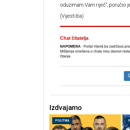
oduzimam Vam riječ", poručio j
(Vijesti.ba)
Chat čitatelja
NAPOMENA
- Portal Vijesti.ba zadržava pr
Mišljenja iznešena u chatu nisu stavovi reda
čitanje.
Izdvajamo
POLITIKA