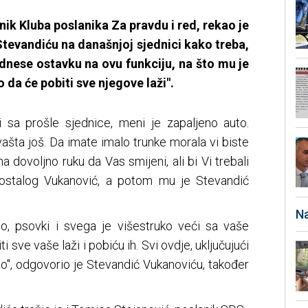
ik Kluba poslanika Za pravdu i red, rekao je
evandiću na današnjoj sjednici kako treba,
dnese ostavku na ovu funkciju, na što mu je
 da će pobiti sve njegove laži".
ji sa prošle sjednice, meni je zapaljeno auto.
 svašta još. Da imate imalo trunke morala vi biste
a dovoljno ruku da Vas smijeni, ali bi Vi trebali
u ostalog Vukanović, a potom mu je Stevandić
Na
o, psovki i svega je višestruko veći sa vaše
 sve vaše laži i pobiću ih. Svi ovdje, uključujući
ao", odgovorio je Stevandić Vukanoviću, također