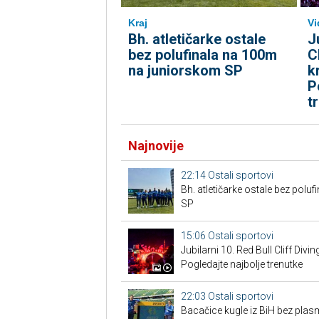
Kraj
Vi
Bh. atletičarke ostale
J
bez polufinala na 100m
C
na juniorskom SP
k
P
t
Najnovije
22:14
Ostali sportovi
Bh. atletičarke ostale bez pol
SP
15:06
Ostali sportovi
Jubilarni 10. Red Bull Cliff Divi
Pogledajte najbolje trenutke
22:03
Ostali sportovi
Bacačice kugle iz BiH bez plas