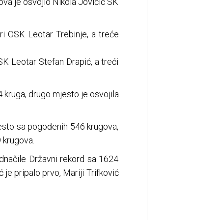
ova je osvojio Nikola Jovičić SK
ari OSK Leotar Trebinje, a treće
K Leotar Stefan Drapić, a treći
 kruga, drugo mjesto je osvojila
jesto sa pogođenih 546 krugova,
 krugova.
jednačile Državni rekord sa 1624
je pripalo prvo, Mariji Trifković