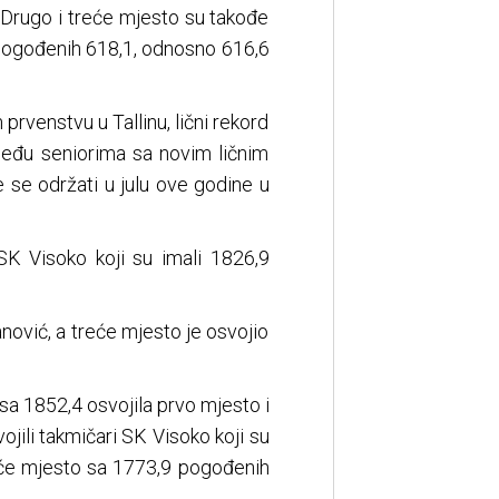
. Drugo i treće mjesto su takođe
a pogođenih 618,1, odnosno 616,6
prvenstvu u Tallinu, lični rekord
među seniorima sa novim ličnim
e se održati u julu ove godine u
 SK Visoko koji su imali 1826,9
ović, a treće mjesto je osvojio
a 1852,4 osvojila prvo mjesto i
ojili takmičari SK Visoko koji su
treće mjesto sa 1773,9 pogođenih