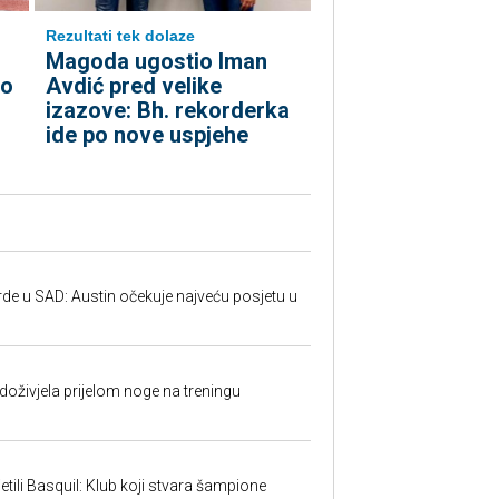
Rezultati tek dolaze
Magoda ugostio Iman
ko
Avdić pred velike
izazove: Bh. rekorderka
ide po nove uspjehe
rde u SAD: Austin očekuje najveću posjetu u
doživjela prijelom noge na treningu
tili Basquil: Klub koji stvara šampione