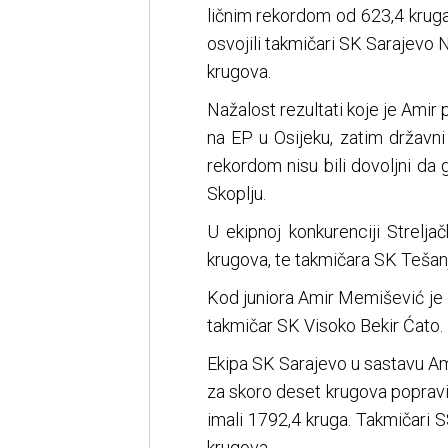
ličnim rekordom od 623,4 kruga 
osvojili takmičari SK Sarajevo 
krugova.
Nažalost rezultati koje je Amir 
na EP u Osijeku, zatim državn
rekordom nisu bili dovoljni da 
Skoplju.
U ekipnoj konkurenciji Strelja
krugova, te takmičara SK Tešanj 
Kod juniora Amir Memišević je 
takmičar SK Visoko Bekir Ćato.
Ekipa SK Sarajevo u sastavu Am
za skoro deset krugova popravila
imali 1792,4 kruga. Takmičari S
krugova.