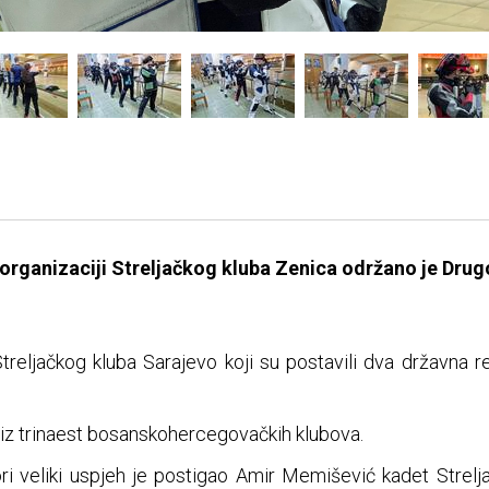
organizaciji Streljačkog kluba Zenica održano je Drug
Streljačkog kluba Sarajevo koji su postavili dva državna re
 iz trinaest bosanskohercegovačkih klubova.
ori veliki uspjeh je postigao Amir Memišević kadet Strelj