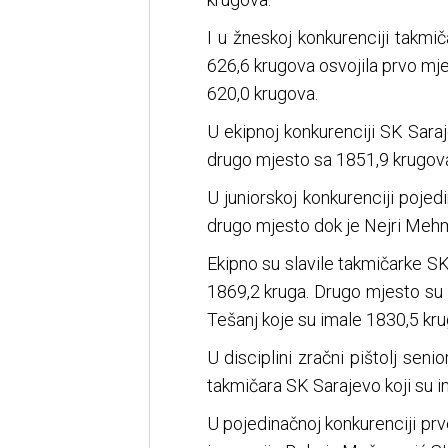
I u žneskoj konkurenciji takmi
626,6 krugova osvojila prvo mj
620,0 krugova.
U ekipnoj konkurenciji SK Sara
drugo mjesto sa 1851,9 krugova
U juniorskoj konkurenciji pojed
drugo mjesto dok je Nejri Mehm
Ekipno su slavile takmičarke SK
1869,2 kruga. Drugo mjesto su 
Tešanj koje su imale 1830,5 kru
U disciplini zračni pištolj sen
takmičara SK Sarajevo koji su i
U pojedinačnoj konkurenciji pr