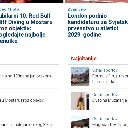
deo / Foto
Zvanično
ubilarni 10. Red Bull
London podnio
liff Diving u Mostaru
kandidaturu za Svjets
roz objektiv:
prvenstvo u atletici
ogledajte najbolje
2029. godine
renutke
Najčitanije
Ostali sportovi
ufinala na 100m na juniorskom
Formula 1 ruši reko
historiji utrke
Ostali sportovi
ng u Mostaru kroz objektiv:
Elvedina Muzaferija 
Ostali sportovi
mana u finale juniorskog SP-a
Magoda i Pekić posje