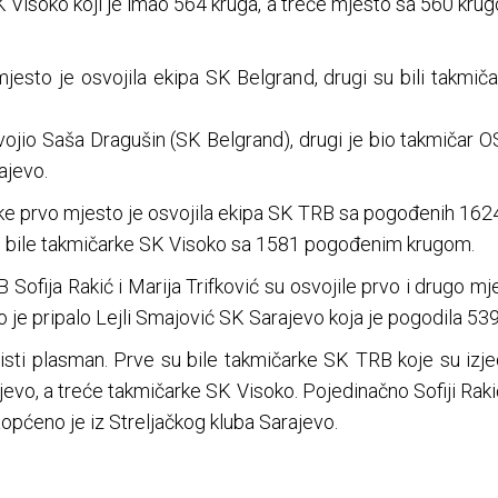
Visoko koji je imao 564 kruga, a treće mjesto sa 560 krug
mjesto je osvojila ekipa SK Belgrand, drugi su bili takmič
ojio Saša Dragušin (SK Belgrand), drugi je bio takmičar OS
ajevo.
iorke prvo mjesto je osvojila ekipa SK TRB sa pogođenih 1624
e bile takmičarke SK Visoko sa 1581 pogođenim krugom.
Sofija Rakić i Marija Trifković su osvojile prvo i drugo m
je pripalo Lejli Smajović SK Sarajevo koja je pogodila 539
e isti plasman. Prve su bile takmičarke SK TRB koje su iz
vo, a treće takmičarke SK Visoko. Pojedinačno Sofiji Rakić 
aopćeno je iz Streljačkog kluba Sarajevo.