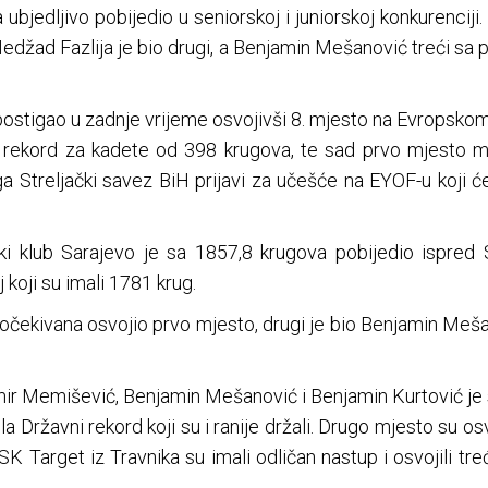
ubjedljivo pobijedio u seniorskoj i juniorskoj konkurenciji
Nedžad Fazlija je bio drugi, a Benjamin Mešanović treći s
postigao u zadnje vrijeme osvojivši 8. mjesto na Evropskom 
i rekord za kadete od 398 krugova, te sad prvo mjesto 
ga Streljački savez BiH prijavi za učešće na EYOF-u koji ć
čki klub Sarajevo je sa 1857,8 krugova pobijedio ispred
koji su imali 1781 krug.
očekivana osvojio prvo mjesto, drugi je bio Benjamin Mešan
ir Memišević, Benjamin Mešanović i Benjamin Kurtović je s
 Državni rekord koji su i ranije držali. Drugo mjesto su osv
SK Target iz Travnika su imali odličan nastup i osvojili 