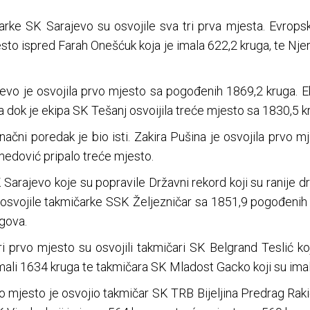
čarke SK Sarajevo su osvojile sva tri prva mjesta. Evropsk
esto ispred Farah Onešćuk koja je imala 622,2 kruga, te Nj
jevo je osvojila prvo mjesto sa pogođenih 1869,2 kruga. Ek
 dok je ekipa SK Tešanj osvoijila treće mjesto sa 1830,5 k
inačni poredak je bio isti. Zakira Pušina je osvojila prvo m
edović pripalo treće mjesto.
 Sarajevo koje su popravile Državni rekord koji su ranije dr
osvojile takmičarke SSK Željezničar sa 1851,9 pogođenih
gova.
iori prvo mjesto su osvojili takmičari SK Belgrand Teslić k
mali 1634 kruga te takmičara SK Mladost Gacko koji su imal
vo mjesto je osvojio takmičar SK TRB Bijeljina Predrag Rak