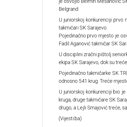
je osvojio Belmin Mešanović SK 
Belgrand.
U juniorskoj konkurenciji prvo 
takmičari SK Sarajevo.
Pojedinačno prvo mjesto je osv
Fadil Aganović takmičar SK Sar
U disciplini zračni pištolj sen
ekipa SK Sarajevo, dok su treć
Pojedinačno takmičarke SK TRB 
odnosno 541 krug. Treće mjesto 
U juniorskoj konkurenciji bio j
kruga, druge takmičare SK Saraje
drugo, a Lejli Smajović treće, s
(Vijesti.ba)