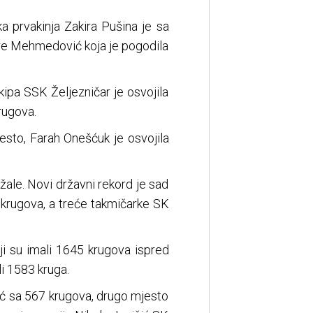
a prvakinja Zakira Pušina je sa
ere Mehmedović koja je pogodila
ipa SSK Željezničar je osvojila
rugova.
jesto, Farah Onešćuk je osvojila
žale. Novi državni rekord je sad
 krugova, a treće takmičarke SK
oji su imali 1645 krugova ispred
i 1583 kruga.
ić sa 567 krugova, drugo mjesto