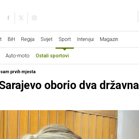
t
BiH
Regija
Svijet
Sport
Intervjui
Magazin
Auto-moto
Ostali sportovi
 Osam prvih mjesta
 Sarajevo oborio dva državn