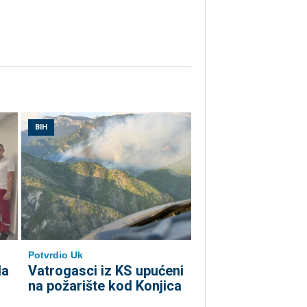
BIH
Potvrdio Uk
la
Vatrogasci iz KS upućeni
na požarište kod Konjica