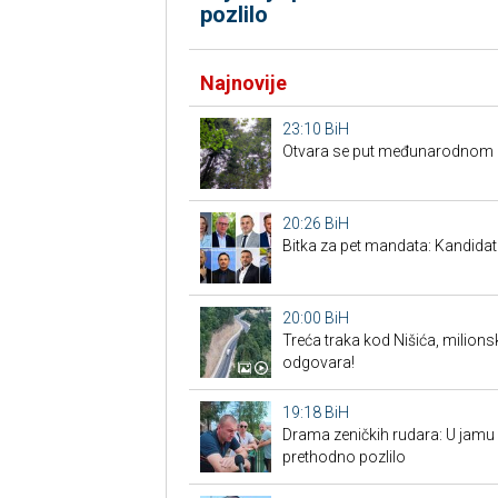
pozlilo
Najnovije
23:10
BiH
Otvara se put međunarodnom p
20:26
BiH
Bitka za pet mandata: Kandidat
20:00
BiH
Treća traka kod Nišića, milionsk
odgovara!
19:18
BiH
Drama zeničkih rudara: U jamu s
prethodno pozlilo