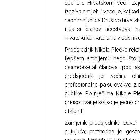
spone s Hrvatskom, već i zaj
izaziva smijeh i veselje, katkad
napominjući da Društvo hrvatski
i da su članovi učestvovali 
hrvatsku karikaturu na visok nivo
Predsjednik Nikola Plečko rekao
ljepšem ambijentu nego što j
osamdesetak članova i pod ja
predsjednik, jer većina čl
profesionalno, pa su ovakve izlo
publike. Po riječima Nikole Pl
preispitivanje koliko je jedn
otkloniti.
Zamjenik predsjednika Davor 
putujuća; prethodno je gost