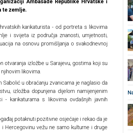
rganizaciji Ambasade Republike Hrvatske i
 te zemlje.
hrvatskih karikaturista - od portreta s likovima
je i svijeta iz područja znanosti, umjetnosti,
ituacija na osnovu promišljanja o svakodnevnoj
on otvaranja izložbe u Sarajevu, gostima koji su
s njihovim likovima.
 Sabolić u obraćanju zvanicama je naglasio da
stvu, izložba dopunjena dijelom namijenjenim
Na
i - karikaturama s likovima ovdašnjih javnih
ogađaj potaknuti pozitivne osjećaje i rekao da je
 i Hercegovinu vežu ne samo kulturne i druge