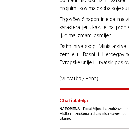
poznatih ličnosti iz Hrvatske 
brojnim likovima osoba koje su ne
Trgovčević napominje da ima viš
karaktera jer ukazuje na probl
ljudima izmami osmijeh.
Osim hrvatskog Ministarstva
zemlje u Bosni i Hercegovin
Evropske unije i Hrvatski poslov
(Vijesti.ba / Fena)
Chat čitatelja
NAPOMENA
- Portal Vijesti.ba zadržava pr
Mišljenja iznešena u chatu nisu stavovi reda
čitanje.