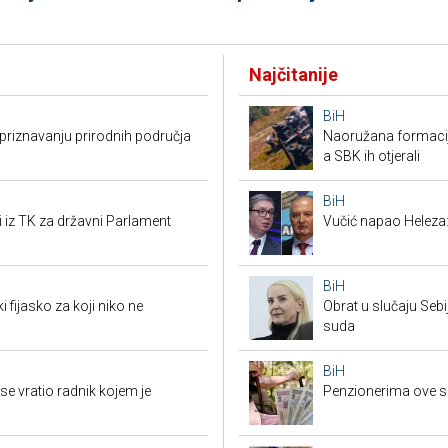
Najčitanije
BiH
riznavanju prirodnih područja
Naoružana formacija
a SBK ih otjerali
BiH
i iz TK za državni Parlament
Vučić napao Heleza:
BiH
i fijasko za koji niko ne
Obrat u slučaju Seb
suda
BiH
e vratio radnik kojem je
Penzionerima ove s