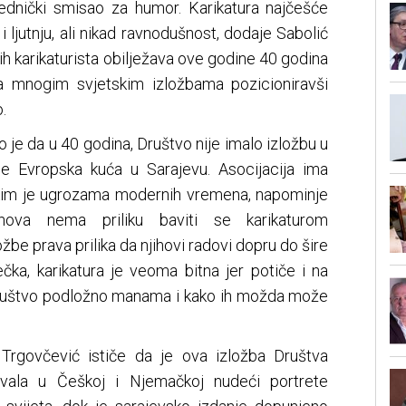
ednički smisao za humor. Karikatura najčešće
 i ljutnju, ali nikad ravnodušnost, dodaje Sabolić
h karikaturista obilježava ove godine 40 godina
na mnogim svjetskim izložbama pozicioniravši
.
 je da u 40 godina, Društvo nije imalo izložbu u
e Evropska kuća u Sarajevu. Asocijacija ima
kim je ugrozama modernih vremena, napominje
anova nema priliku baviti se karikaturom
žbe prava prilika da njihovi radovi dopru do šire
ečka, karikatura je veoma bitna jer potiče i na
o društvo podložno manama i kako ih možda može
Trgovčević ističe da je ova izložba Društva
ovala u Češkoj i Njemačkoj nudeći portrete