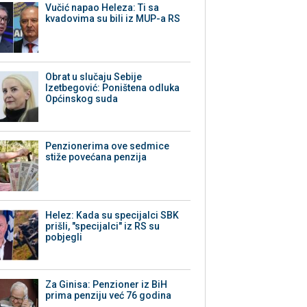
Vučić napao Heleza: Ti sa
kvadovima su bili iz MUP-a RS
Obrat u slučaju Sebije
Izetbegović: Poništena odluka
Općinskog suda
Penzionerima ove sedmice
stiže povećana penzija
Helez: Kada su specijalci SBK
prišli, "specijalci" iz RS su
pobjegli
Za Ginisa: Penzioner iz BiH
prima penziju već 76 godina