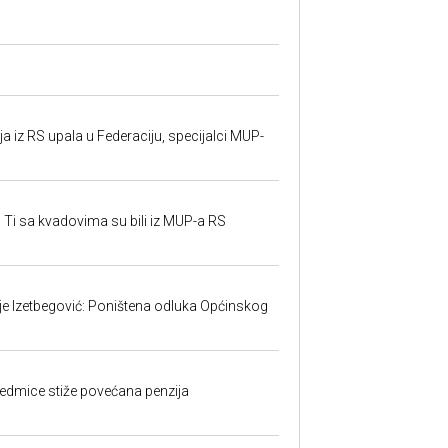
 iz RS upala u Federaciju, specijalci MUP-
 Ti sa kvadovima su bili iz MUP-a RS
ije Izetbegović: Poništena odluka Općinskog
edmice stiže povećana penzija