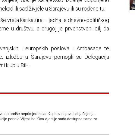
i svijeta, dok je sarajevsko izdanje dopunjeno
kad ili sad živjele u Sarajevu ili su rođene tu.
e vrsta karikatura – jedna je dnevno-političkog
eme u društvu, a drugoj je prvenstveni cilj da
 vanjskih i europskih poslova i Ambasade te
e, izložbu u Sarajevu pomogli su Delegacija
ni klub u BiH.
avo da obriše neprimjeren sadržaj bez najave i objašnjenja.
kcije portala Vijesti.ba. Ova vijest je sada dostupna samo za