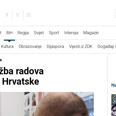
t
BiH
Regija
Svijet
Sport
Intervjui
Magazin
Kultura
Obrazovanje
Dijaspora
Vijesti iz ZDK
Događaji 
a
ožba radova
z Hrvatske
Na