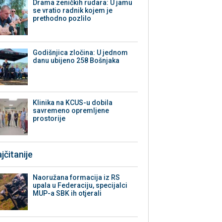
Drama zeničkih rudara: U jamu
se vratio radnik kojem je
prethodno pozlilo
Godišnjica zločina: U jednom
danu ubijeno 258 Bošnjaka
Klinika na KCUS-u dobila
savremeno opremljene
prostorije
jčitanije
Naoružana formacija iz RS
upala u Federaciju, specijalci
MUP-a SBK ih otjerali