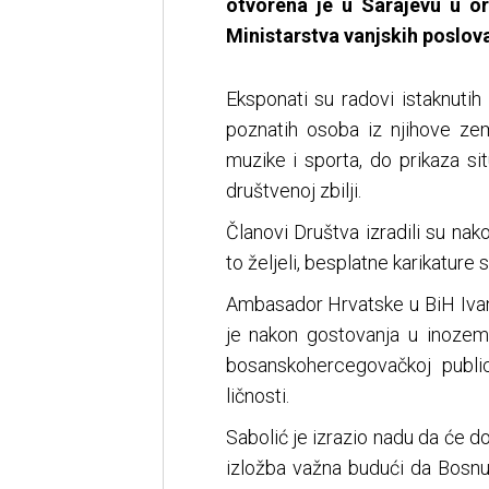
otvorena je u Sarajevu u o
Ministarstva vanjskih poslova
Eksponati su radovi istaknutih 
poznatih osoba iz njihove zeml
muzike i sporta, do prikaza s
društvenoj zbilji.
Članovi Društva izradili su nak
to željeli, besplatne karikature 
Ambasador Hrvatske u BiH Ivan
je nakon gostovanja u inozem
bosanskohercegovačkoj public
ličnosti.
Sabolić je izrazio nadu da će d
izložba važna budući da Bosnu