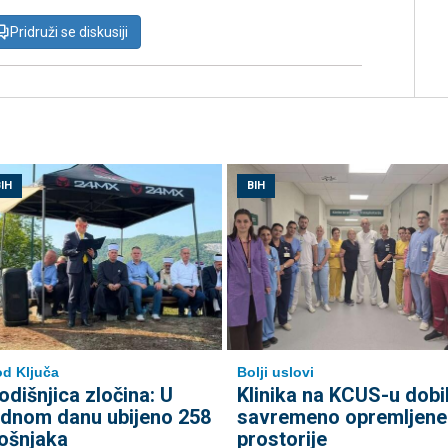
Pridruži se diskusiji
IH
BIH
d Ključa
Bolji uslovi
odišnjica zločina: U
Klinika na KCUS-u dobi
ednom danu ubijeno 258
savremeno opremljene
ošnjaka
prostorije