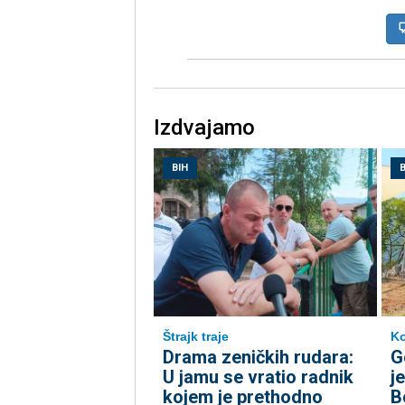
Izdvajamo
BIH
B
Štrajk traje
Ko
Drama zeničkih rudara:
G
U jamu se vratio radnik
j
kojem je prethodno
B