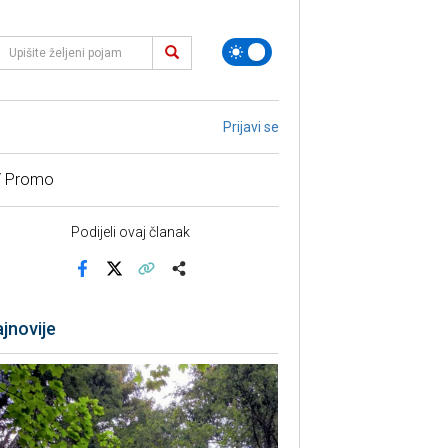
Prijavi se
/ Promo
Podijeli ovaj članak
Facebook
X
Kopiraj link
Više
jnovije