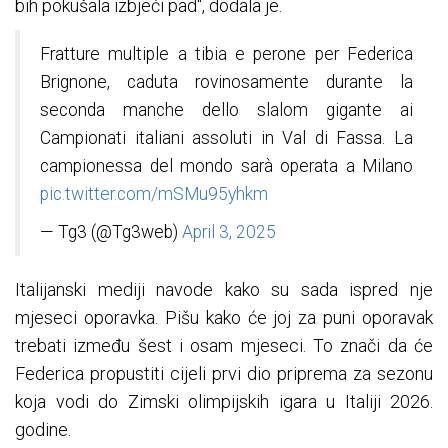
bih pokušala izbjeći pad", dodala je.
Fratture multiple a tibia e perone per Federica
Brignone, caduta rovinosamente durante la
seconda manche dello slalom gigante ai
Campionati italiani assoluti in Val di Fassa. La
campionessa del mondo sarà operata a Milano
pic.twitter.com/mSMu95yhkm
— Tg3 (@Tg3web)
April 3, 2025
Italijanski mediji navode kako su sada ispred nje
mjeseci oporavka. Pišu kako će joj za puni oporavak
trebati između šest i osam mjeseci. To znači da će
Federica propustiti cijeli prvi dio priprema za sezonu
koja vodi do Zimski olimpijskih igara u Italiji 2026.
godine.