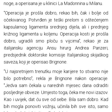
noge, a operisana je u klinici La Madonnina u Milanu.
"Operacija je prošla dobro, rekao bih, čak i bolje od
očekivanog. Potvrđen je teški prelom s oštećenjem
kapsularnog ligamenta srednjeg dijela, ali i prednjeg
križnog ligamenta u koljenu. Operacija kosti je prošla
dobro, ugradili smo ploču s vijcima", rekao je za
italijansku agenciju Ansu hirurg Andrea Panzeri,
predsjednik doktorske komisije Italijanskog skijaškog
saveza, koji je operisao Brignone.
"U najsretnijem trenutku moje karijere to stvarno nije
bilo potrebno", rekla je Brignone nakon operacije.
"Jedva sam čekala u narednih mjesec dana odraditi
posljednje obveze. Umjesto toga, čeka me novi izazov.
Kao i uvijek, dat ću sve od sebe. Bila sam dobro. Kad
bih mogla ponoviti vožnju, učinila bih sve isto, samo