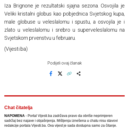
Iza Brignone je rezultatski sjajna sezona. Osvojila je
Veliki kristalni globus kao pobjednica Svjetskog kupa,
male globuse u veleslalomu i spustu, a osvojila je i
zlato u veleslalomu i srebro u superveleslalomu na
Svjetskom prvenstvu u februaru.
(Vijesti.ba)
Podijeli ovaj članak
Facebook
X
Kopiraj link
Više
Chat čitatelja
NAPOMENA
- Portal Vijesti.ba zadržava pravo da obriše neprimjeren
sadržaj bez najave i objašnjenja. Mišljenja iznešena u chatu nisu stavovi
redakcije portala Vijesti.ba. Ova vijest je sada dostupna samo za čitanje.