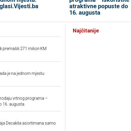
glasi.Vijesti.ba
atraktivne popuste do
16. augusta
Najčitanije
di premašili 271 milion KM
i sada je na jednom mjestu:
prodaju vrtnog programa –
do 16. augusta
odaja Decakila asortimana samo