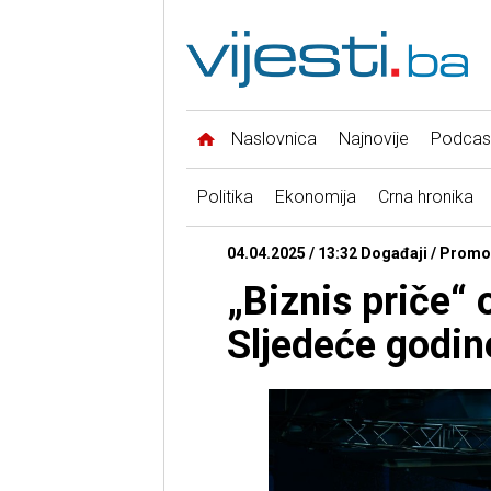
Naslovnica
Najnovije
Podcas
Politika
Ekonomija
Crna hronika
04.04.2025 / 13:32 Događaji / Promo
„Biznis priče“
Sljedeće godin