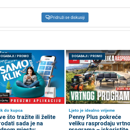
Pridruži se diskusiji
DOGAĐAJI / PROMO
DOGAĐAJI / PROMO
ik do kupca
Ljeto je idealno vrijeme
e što tražite ili želite
Penny Plus pokreće
rodati sada je na
veliku rasprodaju vrtn
ednom mjestu:
programa – iskoristite