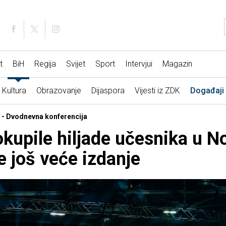
t
BiH
Regija
Svijet
Sport
Intervjui
Magazin
Kultura
Obrazovanje
Dijaspora
Vijesti iz ZDK
Događaji
 - Dvodnevna konferencija
 okupile hiljade učesnika u 
e još veće izdanje