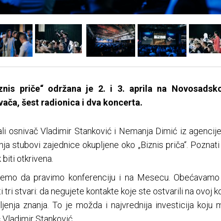
znis priče“ održana je 2. i 3. aprila na Novosads
ača, šest radionica i dva koncerta.
ali osnivač Vladimir Stanković i Nemanja Dimić iz agencije
nja stubovi zajednice okupljene oko „Biznis priča“. Pozna
k biti otkrivena.
mo da pravimo konferenciju i na Mesecu. Obećavamo da
i tri stvari: da negujete kontakte koje ste ostvarili na ovoj k
jenja znanja. To je možda i najvrednija investicija koju 
 Vladimir Stanković.