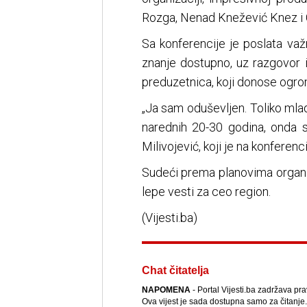
Rozga, Nenad Knežević Knez i C
Sa konferencije je poslata važ
znanje dostupno, uz razgovor i
preduzetnica, koji donose ogro
„Ja sam oduševljen. Toliko mladi
narednih 20-30 godina, onda su
Milivojević, koji je na konferen
Sudeći prema planovima organiz
lepe vesti za ceo region.
(Vijesti.ba)
Chat čitatelja
NAPOMENA
- Portal Vijesti.ba zadržava pra
Ova vijest je sada dostupna samo za čitanje.