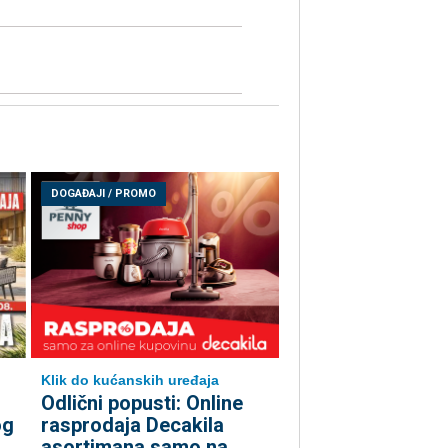
DOGAĐAJI / PROMO
Klik do kućanskih uređaja
Odlični popusti: Online
og
rasprodaja Decakila
asortimana samo na