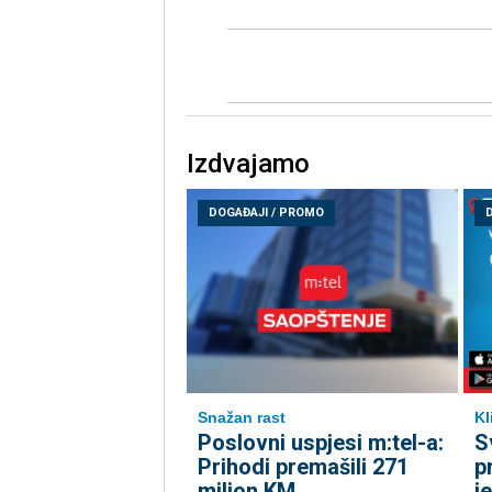
Izdvajamo
DOGAĐAJI / PROMO
Snažan rast
Kl
Poslovni uspjesi m:tel-a:
Sv
Prihodi premašili 271
p
milion KM
j