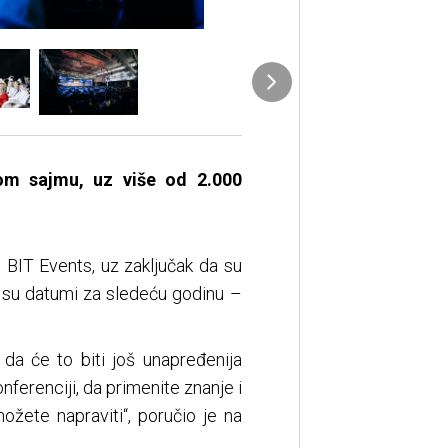
kom sajmu, uz više od 2.000
 BIT Events, uz zaključak da su
ti su datumi za sledeću godinu –
 će to biti još unapređenija
onferenciji, da primenite znanje i
možete napraviti“, poručio je na