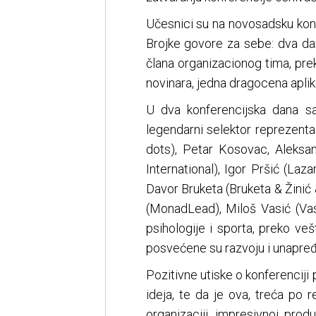
Učesnici su na novosadsku konf
Brojke govore za sebe: dva dan
člana organizacionog tima, prek
novinara, jedna dragocena aplik
U dva konferencijska dana sa 
legendarni selektor reprezenta
dots), Petar Kosovac, Aleksan
International), Igor Pršić (Laz
Davor Bruketa (Bruketa & Žinić
(MonadLead), Miloš Vasić (Vas
psihologije i sporta, preko veš
posvećene su razvoju i unapređ
Pozitivne utiske o konferenciji 
ideja, te da je ova, treća po 
organizaciji, impresivnoj prod