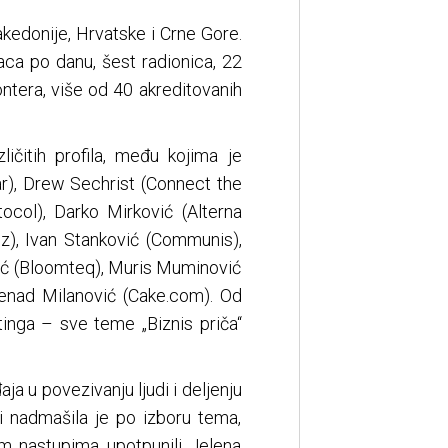
kedonije, Hrvatske i Crne Gore.
aca po danu, šest radionica, 22
ontera, više od 40 akreditovanih
ičitih profila, među kojima je
ar), Drew Sechrist (Connect the
ocol), Darko Mirković (Alterna
ooz), Ivan Stanković (Communis),
hić (Bloomteq), Muris Muminović
Nenad Milanović (Cake.com). Od
etinga – sve teme „Biznis priča“
ja u povezivanju ljudi i deljenju
 i nadmašila je po izboru tema,
nim nastupima upotpunili Jelena