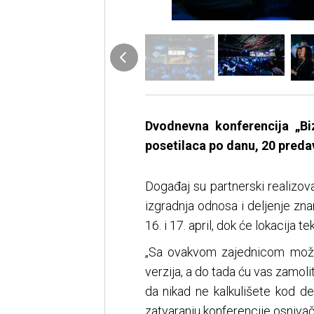
Dvodnevna konferencija „Bi
posetilaca po danu, 20 predav
Događaj su partnerski realizov
izgradnja odnosa i deljenje zna
16. i 17. april, dok će lokacija te
„Sa ovakvom zajednicom može
verzija, a do tada ću vas zamolit
da nikad ne kalkulišete kod del
zatvaranju konferencije osnivač