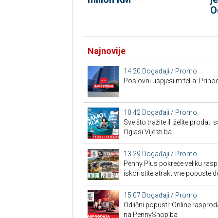
O
Najnovije
14:20
Događaji / Promo
Poslovni uspjesi m:tel-a: Priho
10:42
Događaji / Promo
Sve što tražite ili želite prodat
Oglasi.Vijesti.ba
13:29
Događaji / Promo
Penny Plus pokreće veliku ras
iskoristite atraktivne popuste 
15:07
Događaji / Promo
Odlični popusti: Online raspr
na PennyShop.ba