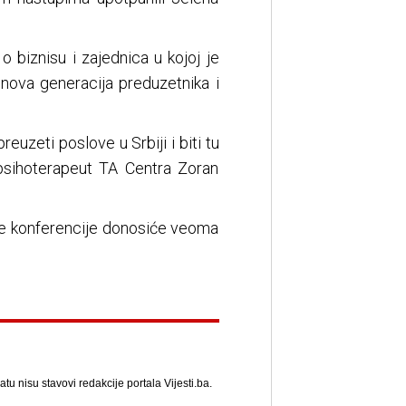
 biznisu i zajednica u kojoj je
 nova generacija preduzetnika i
euzeti poslove u Srbiji i biti tu
e psihoterapeut TA Centra Zoran
ove konferencije donosiće veoma
u nisu stavovi redakcije portala Vijesti.ba.