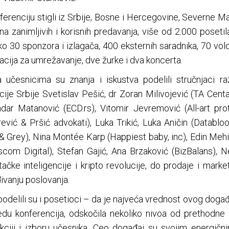
erenciju stigli iz Srbije, Bosne i Hercegovine, Severne Ma
a zanimljivih i korisnih predavanja, više od 2.000 posetil
o 30 sponzora i izlagača, 400 eksternih saradnika, 70 vol
acija za umrežavanje, dve žurke i dva koncerta.
učesnicima su znanja i iskustva podelili stručnjaci razl
cije Srbije Svetislav Pešić, dr Zoran Milivojević (TA Cent
dar Matanović (ECD.rs), Vitomir Jevremović (All-art prot
arević & Pršić advokati), Luka Trikić, Luka Aničin (Databl
 & Grey), Nina Montée Karp (Happiest baby, inc), Edin Me
com Digital), Stefan Gajić, Ana Brzaković (BizBalans), 
tačke inteligencije i kripto revolucije, do prodaje i mark
ivanju poslovanja.
podelili su i posetioci – da je najveća vrednost ovog događa
redu konferencija, odskočila nekoliko nivoa od prethodne
ukciji i izboru učesnika. Ceo događaj su svojim energič