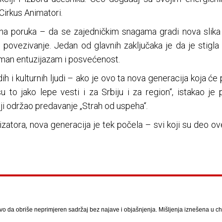
irkus Animatori.
na poruka – da se zajedničkim snagama gradi nova slika o
 povezivanje. Jedan od glavnih zaključaka je da je stigla
man entuzijazam i posvećenost.
h i kulturnih ljudi – ako je ovo ta nova generacija koja će pr
 to jako lepe vesti i za Srbiju i za region“, istakao j
ciji održao predavanje „Strah od uspeha“.
atora, nova generacija je tek počela – svi koji su deo 
vo da obriše neprimjeren sadržaj bez najave i objašnjenja. Mišljenja iznešena u chat