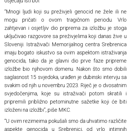
osjećaju isti bol.
“Mnogi ljudi koji su preživjeli genocid ne žele ili ne
mogu pričati o ovom tragičnom periodu. Vrlo
zahtjevan i osjetljiv dio priprema za izložbu je stoga
uključivao razgovore sa preživjelima koji danas žive u
Sloveniji. Istraživači Memorijalnog centra Srebrenica
imaju bogato iskustvo sa ovim aspektom istraživanja
genocida, tako da je glavni dio prve faze pripreme
izložbe bio njihovom domenu. Nakon što smo dobili
saglasnost 15 svjedoka, urađen je dubinski intervju sa
svakim od njih u novembru 2023. Riječ je o dvosatnim
svjedočenjima, koje su istraživači potom skratili i
pripremili približno petominutne sažetke koji će biti
izloženi na izložbi”, piše MKC.
“U ovim rezimeima pokušali smo da uhvatimo različite
aspekte genocida u Srebrenici, od vrlo intimnih