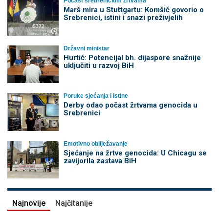
Počast srebreničkim žrtvama
Marš mira u Stuttgartu: Komšić govorio o
Srebrenici, istini i snazi preživjelih
Državni ministar
Hurtić: Potencijal bh. dijaspore snažnije
uključiti u razvoj BiH
Poruke sjećanja i istine
Derby odao počast žrtvama genocida u
Srebrenici
Emotivno obilježavanje
Sjećanje na žrtve genocida: U Chicagu se
zavijorila zastava BiH
Najnovije
Najčitanije