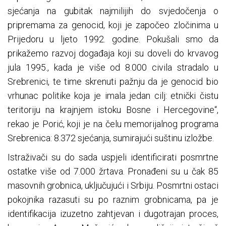
sjećanja na gubitak najmilijih do svjedočenja o
pripremama za genocid, koji je započeo zločinima u
Prijedoru u ljeto 1992. godine. Pokušali smo da
prikažemo razvoj događaja koji su doveli do krvavog
jula 1995., kada je više od 8.000 civila stradalo u
Srebrenici, te time skrenuti pažnju da je genocid bio
vrhunac politike koja je imala jedan cilj: etnički čistu
teritoriju na krajnjem istoku Bosne i Hercegovine“,
rekao je Porić, koji je na čelu memorijalnog programa
Srebrenica: 8.372 sjećanja, sumirajući suštinu izložbe.
Istraživači su do sada uspjeli identificirati posmrtne
ostatke više od 7.000 žrtava. Pronađeni su u čak 85
masovnih grobnica, uključujući i Srbiju. Posmrtni ostaci
pokojnika razasuti su po raznim grobnicama, pa je
identifikacija izuzetno zahtjevan i dugotrajan proces,