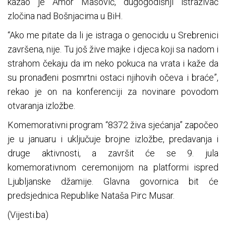
kazao je Amor Mašović, dugogodišnji istraživač
zločina nad Bošnjacima u BiH.
“Ako me pitate da li je istraga o genocidu u Srebrenici
završena, nije. Tu još žive majke i djeca koji sa nadom i
strahom čekaju da im neko pokuca na vrata i kaže da
su pronađeni posmrtni ostaci njihovih očeva i braće”,
rekao je on na konferenciji za novinare povodom
otvaranja izložbe.
Komemorativni program “8372 živa sjećanja” započeo
je u januaru i uključuje brojne izložbe, predavanja i
druge aktivnosti, a završit će se 9. jula
komemorativnom ceremonijom na platformi ispred
Ljubljanske džamije. Glavna govornica bit će
predsjednica Republike Nataša Pirc Musar.
(Vijesti.ba)