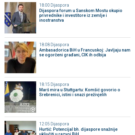
18:00
Dijaspora
Dijaspora forum u Sanskom Mostu okupio
privrednike i investitore iz zemlje i
inostranstva
18:08
Dijaspora
Ambasadorica BiH u Francuskoj: Javljaju nam
se ogorčeni građani, CIK ih odbija
18:15
Dijaspora
Marš mira u Stuttgartu: Komšić govorio o
Srebrenici, istini i snazi preživjelih
12:05
Dijaspora
Hurtić: Potencijal bh. dijaspore snažnije
uključiti u razvoj BiH