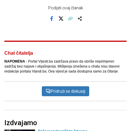
Podijeli ovaj članak
Facebook
X
Kopiraj link
Više
Chat čitatelja
NAPOMENA
- Portal Vijesti.ba zadržava pravo da obriše neprimjeren
sadržaj bez najave i objašnjenja. Mišljenja iznešena u chatu nisu stavovi
redakcije portala Vijesti.ba. Ova vijest je sada dostupna samo za čitanje.
Pridruži se diskusiji
Izdvajamo