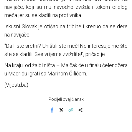
navijače, koji su mu navodno zviždali tokom cijelog
meča jer su se kladili na protivnika.
Iskusni Slovak je otišao na tribine i krenuo da se dere
na navijače.
"Da li ste sretni? Uništili ste meč! Ne interesuje me što
ste se kladili. Sve vrijeme zviždite!", pričao je.
Na kraju, od žalbi ništa – Majčak će u finalu čelendžera
u Madridu igrati sa Marinom Čilićem.
(Vijesti.ba)
Podijeli ovaj članak
Facebook
X
Kopiraj link
Više