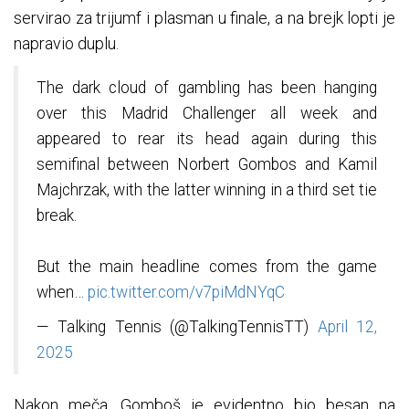
servirao za trijumf i plasman u finale, a na brejk lopti je
napravio duplu.
The dark cloud of gambling has been hanging
over this Madrid Challenger all week and
appeared to rear its head again during this
semifinal between Norbert Gombos and Kamil
Majchrzak, with the latter winning in a third set tie
break.
But the main headline comes from the game
when…
pic.twitter.com/v7piMdNYqC
— Talking Tennis (@TalkingTennisTT)
April 12,
2025
Nakon meča, Gomboš je evidentno bio besan na