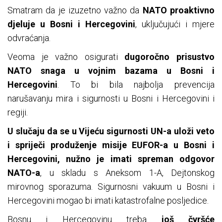
Smatram da je izuzetno važno da
NATO proaktivno
djeluje u Bosni i Hercegovini
, uključujući i mjere
odvraćanja.
Veoma je važno osigurati
dugoročno prisustvo
NATO snaga u vojnim bazama u Bosni i
Hercegovini
. To bi bila najbolja prevencija
narušavanju mira i sigurnosti u Bosni i Hercegovini i
regiji.
U slučaju da se u Vijeću sigurnosti UN-a uloži veto
i spriječi produženje misije EUFOR-a u Bosni i
Hercegovini, nužno je imati spreman odgovor
NATO-a
, u skladu s Aneksom 1-A, Dejtonskog
mirovnog sporazuma. Sigurnosni vakuum u Bosni i
Hercegovini mogao bi imati katastrofalne posljedice.
Bosnu i Hercegovinu treba
još čvršće