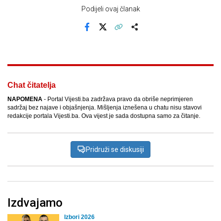
Podijeli ovaj članak
Facebook
X
Kopiraj link
Više
Chat čitatelja
NAPOMENA
- Portal Vijesti.ba zadržava pravo da obriše neprimjeren
sadržaj bez najave i objašnjenja. Mišljenja iznešena u chatu nisu stavovi
redakcije portala Vijesti.ba. Ova vijest je sada dostupna samo za čitanje.
Pridruži se diskusiji
Izdvajamo
Izbori 2026