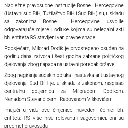
Nadležne pravosudne institucije Bosne i Hercegovine
(Ustavni sud BiH, Tužilaštvo BiH i Sud BiH) su, u skladu
sa zakonima Bosne i Hercegovine, usvojile
odgovarajuće mjere i odluke kojima su nelegalni akti
bh. entiteta RS stavljeni van pravne snage.
Podsjećam, Milorad Dodik je prvostepeno osuđen na
godinu dana zatvora i šest godina zabrane političkog
djelovanja zbog napada na ustavni poredak države.
Zbog negiranja sudskih odluka i nastavka antiustavnog
djelovanja, Sud BiH je, u skladu s zakonom, raspisao
centralnu potjernicu za Miloradom Dodikom,
Nenadom Stevandićem i Radovanom Viškovićem.
Imajući u vidu ove činjenice, navedeni čelnici bh.
entiteta RS više nisu relevantni sagovornici, oni su
predmet pravosuđa.