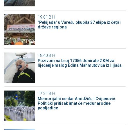
19:01
BiH
"Pekijada" u Varešu okupila 37 ekipa iz četiri
države regiona
18:40
BiH
Pozivom na broj 17056 donirate 2 KM za
liječenje malog Edina Mahmutovića iz Ilijaša
17:31
BiH
Memorijalni centar Amidžiću i Cvijanović:
Politički pritisak imat će međunarodne
posljedice