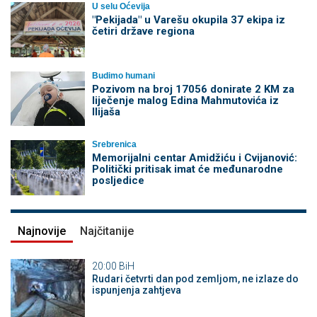
U selu Oćevija
"Pekijada" u Varešu okupila 37 ekipa iz
četiri države regiona
Budimo humani
Pozivom na broj 17056 donirate 2 KM za
liječenje malog Edina Mahmutovića iz
Ilijaša
Srebrenica
Memorijalni centar Amidžiću i Cvijanović:
Politički pritisak imat će međunarodne
posljedice
Najnovije
Najčitanije
20:00
BiH
Rudari četvrti dan pod zemljom, ne izlaze do
ispunjenja zahtjeva