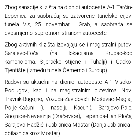
Zbog sanacije klizišta na dionici autoceste A-1 Tarčin-
Lepenica za saobraćaj su zatvorene tunelske cijevi
tunela Vis, 25. novembar i Grab, a saobraća se
dvosmjerno, suprotnom stranom autoceste.
Zbog aktivnih klizišta izdvajaju se i magistralni putevi
Sarajevo-Foča (na lokacijama Krupac-kod
kamenoloma, Sijeračke stijene i Tuhalji) i Gacko-
Tjentište (između tunela Čemerno i Surdup).
Radovi su aktuelni na dionici autoceste A-1 Visoko-
Podlugovi, kao i na magistralnim putevima: Novi
Travnik-Bugojno, Vozuća-Zavidovići, Moševac-Maglaj,
Polje-Kaćuni (u naselju Kaćuni), Sarajevo-Pale,
Gnojnice-Nevesinje (Dračevice), Lepenica-Han Ploča,
Sarajevo-Hadžići i Jablanica-Mostar (Donja Jablanica i
obilaznica kroz Mostar).