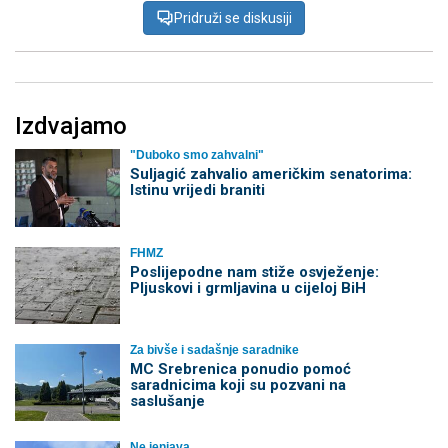
Pridruži se diskusiji
Izdvajamo
"Duboko smo zahvalni"
Suljagić zahvalio američkim senatorima:
Istinu vrijedi braniti
FHMZ
Poslijepodne nam stiže osvježenje:
Pljuskovi i grmljavina u cijeloj BiH
Za bivše i sadašnje saradnike
MC Srebrenica ponudio pomoć
saradnicima koji su pozvani na
saslušanje
Ne jenjava