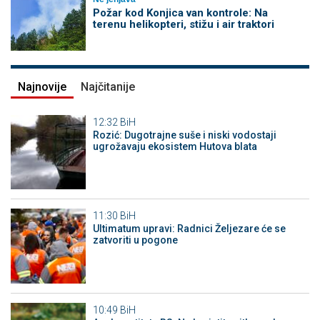
Požar kod Konjica van kontrole: Na
terenu helikopteri, stižu i air traktori
Najnovije
Najčitanije
12:32
BiH
Rozić: Dugotrajne suše i niski vodostaji
ugrožavaju ekosistem Hutova blata
11:30
BiH
Ultimatum upravi: Radnici Željezare će se
zatvoriti u pogone
10:49
BiH