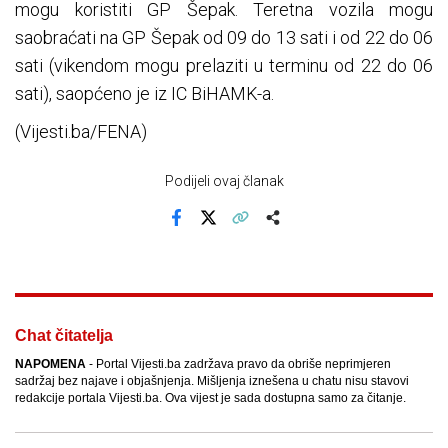
mogu koristiti GP Šepak. Teretna vozila mogu
saobraćati na GP Šepak od 09 do 13 sati i od 22 do 06
sati (vikendom mogu prelaziti u terminu od 22 do 06
sati), saopćeno je iz IC BiHAMK-a.
(Vijesti.ba/FENA)
Podijeli ovaj članak
Facebook
X
Kopiraj link
Više
Chat čitatelja
NAPOMENA
- Portal Vijesti.ba zadržava pravo da obriše neprimjeren
sadržaj bez najave i objašnjenja. Mišljenja iznešena u chatu nisu stavovi
redakcije portala Vijesti.ba. Ova vijest je sada dostupna samo za čitanje.