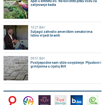
Apel u entitetu RS: Ne koristite pitku vodu za
zalijevanje bašta
10:21
BiH
Suljagić zahvalio američkim senatorima:
Istinu vrijedi braniti
09:51
BiH
Poslijepodne nam stiže osvježenje: Pljuskovi i
grmljavina u cijeloj BiH