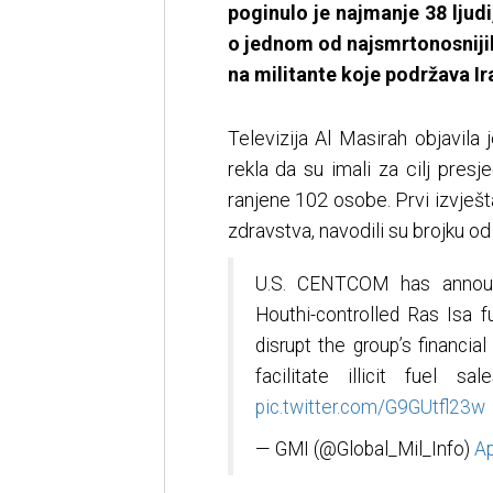
poginulo je najmanje 38 ljudi,
o jednom od najsmrtonosniji
na militante koje podržava Ir
Televizija Al Masirah objavila
rekla da su imali za cilj presj
ranjene 102 osobe. Prvi izvješt
zdravstva, navodili su brojku od
U.S. CENTCOM has announc
Houthi-controlled Ras Isa 
disrupt the group’s financial
facilitate illicit fuel s
pic.twitter.com/G9GUtfl23w
— GMI (@Global_Mil_Info)
Ap