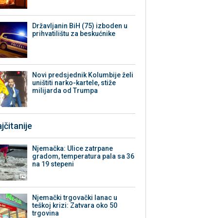
Državljanin BiH (75) izboden u
prihvatilištu za beskućnike
Novi predsjednik Kolumbije želi
uništiti narko-kartele, stiže
milijarda od Trumpa
jčitanije
Njemačka: Ulice zatrpane
gradom, temperatura pala sa 36
na 19 stepeni
Njemački trgovački lanac u
teškoj krizi: Zatvara oko 50
trgovina