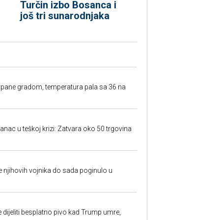
Turčin izbo Bosanca i
još tri sunarodnjaka
rpane gradom, temperatura pala sa 36 na
anac u teškoj krizi: Zatvara oko 50 trgovina
 je njihovih vojnika do sada poginulo u
e dijeliti besplatno pivo kad Trump umre,