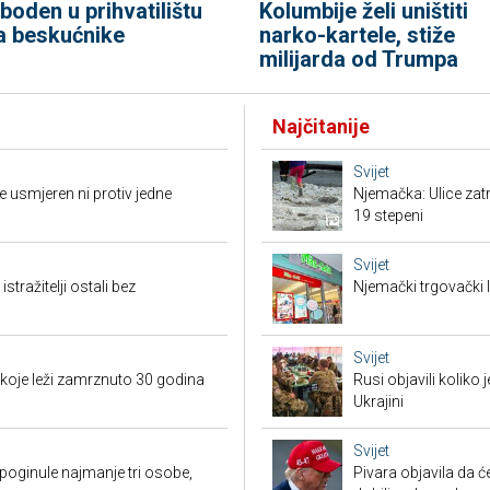
zboden u prihvatilištu
Kolumbije želi uništiti
a beskućnike
narko-kartele, stiže
milijarda od Trumpa
Najčitanije
Svijet
 usmjeren ni protiv jedne
Njemačka: Ulice zat
19 stepeni
Svijet
tražitelji ostali bez
Njemački trgovački l
Svijet
 koje leži zamrznuto 30 godina
Rusi objavili koliko
Ukrajini
Svijet
poginule najmanje tri osobe,
Pivara objavila da ć