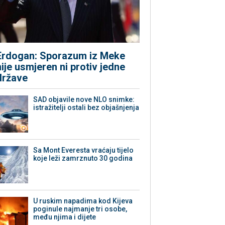
Erdogan: Sporazum iz Meke
nije usmjeren ni protiv jedne
države
SAD objavile nove NLO snimke:
istražitelji ostali bez objašnjenja
Sa Mont Everesta vraćaju tijelo
koje leži zamrznuto 30 godina
U ruskim napadima kod Kijeva
poginule najmanje tri osobe,
među njima i dijete