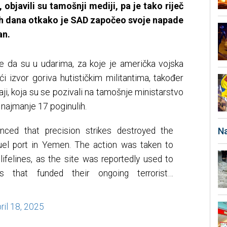
 objavili su tamošnji mediji, pa je tako riječ
h dana otkako je SAD započeo svoje napade
an.
 je da su u udarima, za koje je američka vojska
eći izvor goriva hutističkim militantima, također
aji, koja su se pozivali na tamošnje ministarstvo
 najmanje 17 poginulih.
ed that precision strikes destroyed the
Na
fuel port in Yemen. The action was taken to
 lifelines, as the site was reportedly used to
ales that funded their ongoing terrorist…
ril 18, 2025