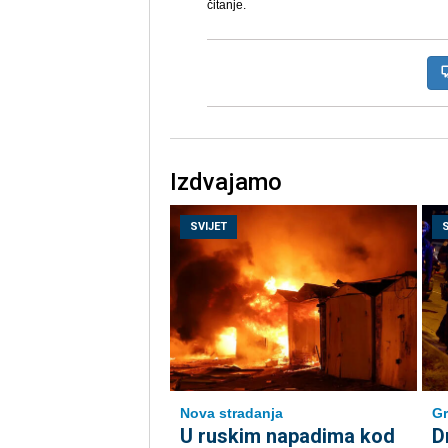
čitanje.
Izdvajamo
SVIJET
Nova stradanja
Gr
U ruskim napadima kod
D