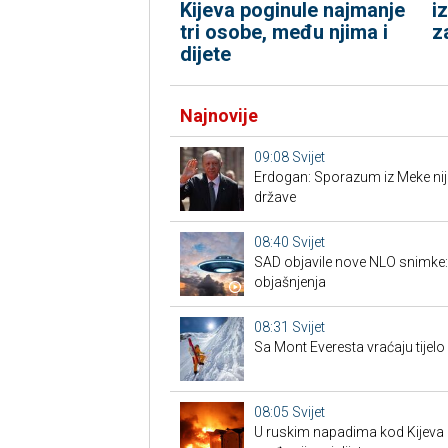
Kijeva poginule najmanje
i
tri osobe, među njima i
z
dijete
Najnovije
09:08
Svijet
Erdogan: Sporazum iz Meke nije
države
08:40
Svijet
SAD objavile nove NLO snimke: is
objašnjenja
08:31
Svijet
Sa Mont Everesta vraćaju tijelo
08:05
Svijet
U ruskim napadima kod Kijeva 