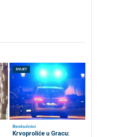
SVIJET
Beskućnici
Krvoproliće u Gracu: