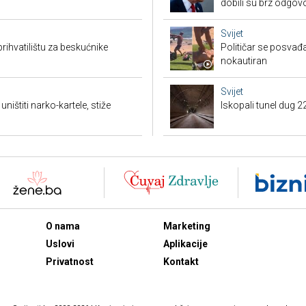
dobili su brz odgov
Svijet
rihvatilištu za beskućnike
Političar se posvađ
nokautiran
Svijet
ništiti narko-kartele, stiže
Iskopali tunel dug 2
O nama
Marketing
Uslovi
Aplikacije
Privatnost
Kontakt