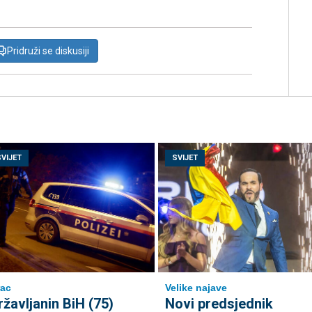
Pridruži se diskusiji
SVIJET
SVIJET
ac
Velike najave
ržavljanin BiH (75)
Novi predsjednik