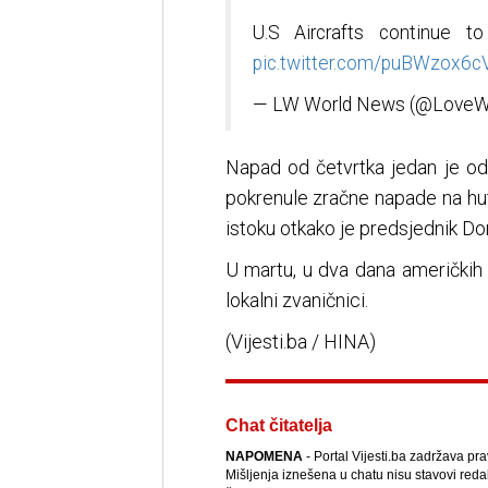
U.S Aircrafts continue to
pic.twitter.com/puBWzox6c
— LW World News (@LoveW
Napad od četvrtka jedan je od
pokrenule zračne napade na hute
istoku otkako je predsjednik D
U martu, u dva dana američkih n
lokalni zvaničnici.
(Vijesti.ba / HINA)
Chat čitatelja
NAPOMENA
- Portal Vijesti.ba zadržava pr
Mišljenja iznešena u chatu nisu stavovi reda