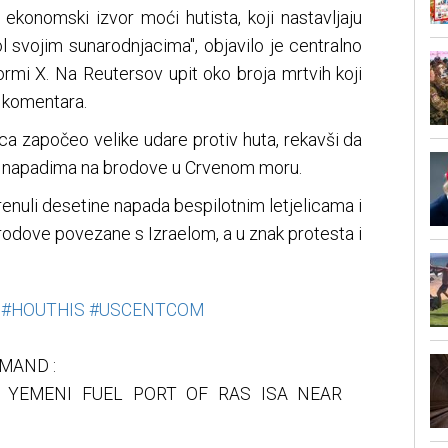
ti ekonomski izvor moći hutista, koji nastavljaju
bol svojim sunarodnjacima", objavilo je centralno
rmi X. Na Reutersov upit oko broja mrtvih koji
ih komentara.
a započeo velike udare protiv huta, rekavši da
 s napadima na brodove u Crvenom moru.
enuli desetine napada bespilotnim letjelicama i
 brodove povezane s Izraelom, a u znak protesta i
#HOUTHIS
#USCENTCOM
MAND :
YEMENI FUEL PORT OF RAS ISA NEAR