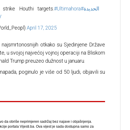
 strike Houthi targets.
#Ultimahora
#الحديدة
V
orld_Peopl)
April 17, 2025
 najsmrtonosnijih otkako su Sjedinjene Države
, u svojoj najvećoj vojnoj operaciji na Bliskom
onald Trump preuzeo dužnost u januaru.
apada, poginulo je više od 50 ljudi, objavili su
avo da obriše neprimjeren sadržaj bez najave i objašnjenja.
kcije portala Vijesti.ba. Ova vijest je sada dostupna samo za