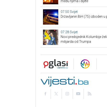
među njima i dijete
07:50
Svijet
Državljanin BiH (75) izboden u p
07:28
Svijet
Novi predsjednik Kolumbije želi u
milijarda od Trumpa