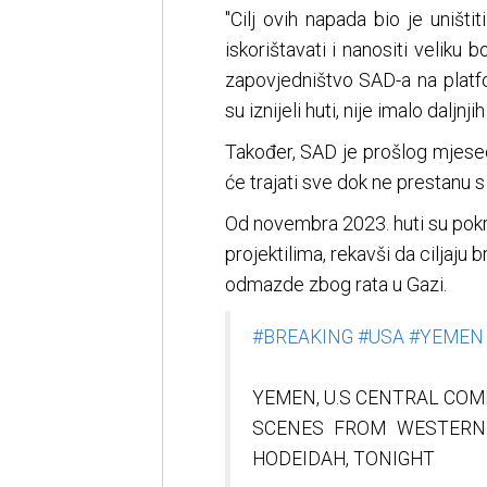
"Cilj ovih napada bio je uništi
iskorištavati i nanositi veliku 
zapovjedništvo SAD-a na platfo
su iznijeli huti, nije imalo daljnj
Također, SAD je prošlog mjesec
će trajati sve dok ne prestanu
Od novembra 2023. huti su pokr
projektilima, rekavši da ciljaju
odmazde zbog rata u Gazi.
#BREAKING
#USA
#YEMEN
YEMEN, U.S CENTRAL COM
SCENES FROM WESTERN 
HODEIDAH, TONIGHT