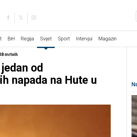
t
BiH
Regija
Svijet
Sport
Intervjui
Magazin
38 mrtvih
 jedan od
ih napada na Hute u
Na