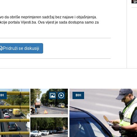
avo da obriše neprimjeren sadržaj bez najave i objašnjenja.
kcije portala Vijesti.ba. Ova vijest je sada dostupna samo za
Pridruži se diskusiji
IH
BIH