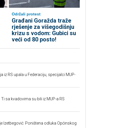
Održali protest
Građani Goražda traže
rješenje za višegodišnju
krizu s vodom: Gubici su
veći od 80 posto!
 iz RS upala u Federaciju, specijalci MUP-
 Ti sa kvadovima su bili iz MUP-a RS
ije Izetbegović: Poništena odluka Općinskog