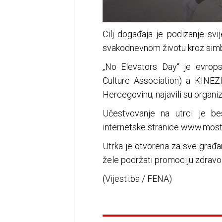
Cilj događaja je podizanje svij
svakodnevnom životu kroz simbol
„No Elevators Day“ je evropsk
Culture Association) a KINEZ
Hercegovinu, najavili su organiz
Učestvovanje na utrci je be
internetske stranice www.mosta
Utrka je otvorena za sve građan
žele podržati promociju zdravog
(Vijesti.ba / FENA)