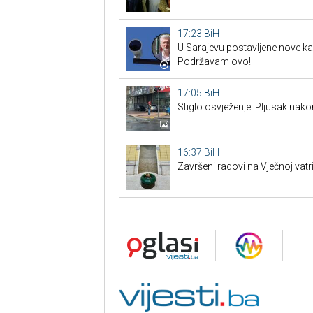
17:23
BiH
U Sarajevu postavljene nove ka
Podržavam ovo!
17:05
BiH
Stiglo osvježenje: Pljusak nak
16:37
BiH
Završeni radovi na Vječnoj vat