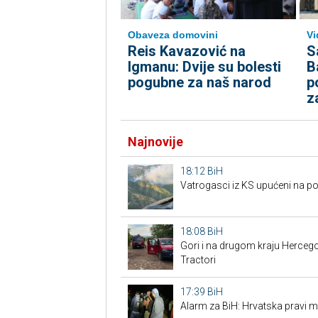
Obaveza domovini
Vi
Reis Kavazović na
S
Igmanu: Dvije su bolesti
B
pogubne za naš narod
p
za
Najnovije
18:12
BiH
Vatrogasci iz KS upućeni na po
18:08
BiH
Gori i na drugom kraju Hercegov
Tractori
17:39
BiH
Alarm za BiH: Hrvatska pravi mi