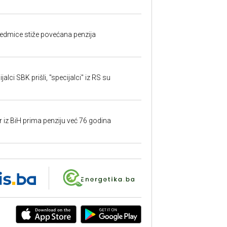
edmice stiže povećana penzija
alci SBK prišli, "specijalci" iz RS su
r iz BiH prima penziju već 76 godina