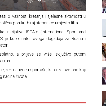
esti o važnosti kretanja i tjelesne aktivnosti u
ičnu poruku: biraj stepenice umjesto lifta.
a inicijativa ISCA-e (International Sport and
IS je koordinator ovoga događaja za Bosnu i
atori.
splatno, a prijave se vrše isključivo putem
r.run.
e, rekreativce i sportaše, kao i za sve one koji
 načina života.