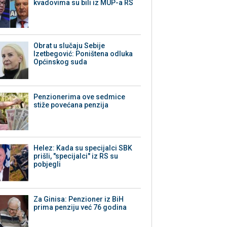
kvadovima su bili iz MUP-a RS
Obrat u slučaju Sebije
Izetbegović: Poništena odluka
Općinskog suda
Penzionerima ove sedmice
stiže povećana penzija
Helez: Kada su specijalci SBK
prišli, "specijalci" iz RS su
pobjegli
Za Ginisa: Penzioner iz BiH
prima penziju već 76 godina