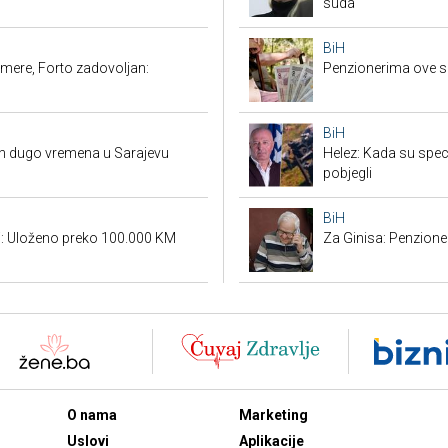
suda
BiH
mere, Forto zadovoljan:
Penzionerima ove s
BiH
on dugo vremena u Sarajevu
Helez: Kada su specij
pobjegli
BiH
ri: Uloženo preko 100.000 KM
Za Ginisa: Penzione
O nama
Marketing
Uslovi
Aplikacije