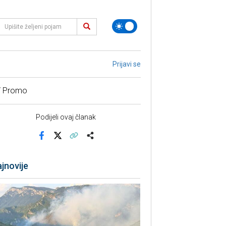
Prijavi se
/ Promo
Podijeli ovaj članak
Facebook
X
Kopiraj link
Više
jnovije