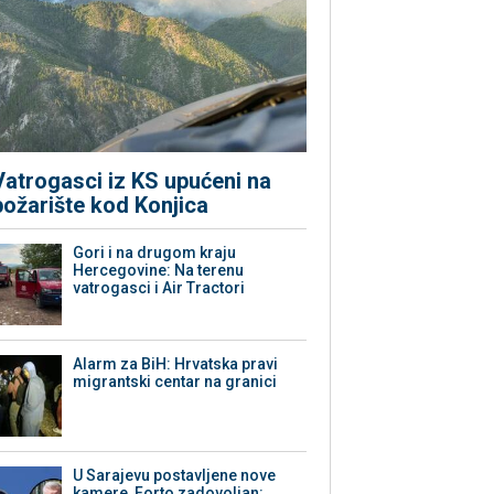
Vatrogasci iz KS upućeni na
požarište kod Konjica
Gori i na drugom kraju
Hercegovine: Na terenu
vatrogasci i Air Tractori
Alarm za BiH: Hrvatska pravi
migrantski centar na granici
U Sarajevu postavljene nove
kamere, Forto zadovoljan: