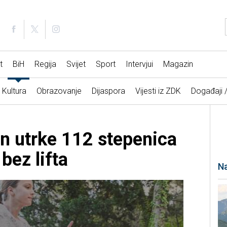
t
BiH
Regija
Svijet
Sport
Intervjui
Magazin
Kultura
Obrazovanje
Dijaspora
Vijesti iz ZDK
Događaji 
n utrke 112 stepenica
ez lifta
Na