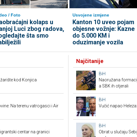
deo / Foto
Usvojene izmjene
aobraćajni kolaps u
Kanton 10 uveo pojam
anjoj Luci zbog radova,
objesne vožnje: Kazne
ogledajte šta smo
do 5.000 KM i
bilježili
oduzimanje vozila
Najčitanije
BiH
žarište kod Konjica
Naoružana formacija
a SBK ih otjerali
BiH
ine: Na terenu vatrogasci i Air
Vučić napao Heleza:
BiH
grantski centar na granici
Obrat u slučaju Seb