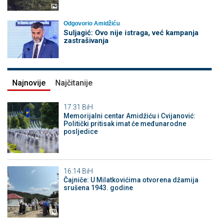
Odgovorio Amidžiću
Suljagić: Ovo nije istraga, već kampanja
zastrašivanja
Najnovije
Najčitanije
17:31
BiH
Memorijalni centar Amidžiću i Cvijanović:
Politički pritisak imat će međunarodne
posljedice
16:14
BiH
Čajniče: U Milatkovićima otvorena džamija
srušena 1943. godine