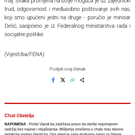
maj. Svaka promjena na bolje moguća je uz zajednički
trud, odgovornost i međusobno poštovanje svih nas,
koji smo upućeni jedni na druge - poručio je minisar
Delić, saopćeno je iz Federalnog ministarstva rada i
socijalne politike.
(Vijesti.ba/FENA)
Podijeli ovaj članak
Facebook
X
Kopiraj link
Više
Chat čitatelja
NAPOMENA
- Portal Vijesti.ba zadržava pravo da obriše neprimjeren
sadržaj bez najave i objašnjenja. Mišljenja iznešena u chatu nisu stavovi
redakcije portala Vijesti.ba. Ova vijest je sada dostupna samo za čitanje.