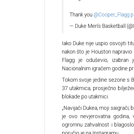
Thank you
@Cooper_Flagg
p
— Duke Men’s Basketball 
Iako Duke nije uspio osvojiti ti
nakon što je Houston napravio
Flagg je oduševio, izabran 
Nacionalnim igračem godine pr
Tokom svoje jedine sezone s Bl
37 utakmica, prosječno bilježeć
blokade po utakmici.
„Navijači Dukea, moji saigrači, b
je ovo nevjerovatna godina,
ogromnu zahvalnost i blagoslov
poručio je na Instagramu.