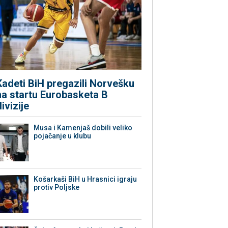
Kadeti BiH pregazili Norvešku
na startu Eurobasketa B
divizije
Musa i Kamenjaš dobili veliko
pojačanje u klubu
Košarkaši BiH u Hrasnici igraju
protiv Poljske