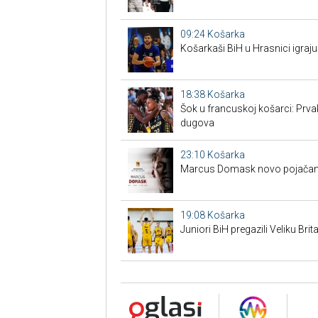
09:24
Košarka
Košarkaši BiH u Hrasnici igraju
18:38
Košarka
Šok u francuskoj košarci: Prva
dugova
23:10
Košarka
Marcus Domask novo pojačan
19:08
Košarka
Juniori BiH pregazili Veliku Brita