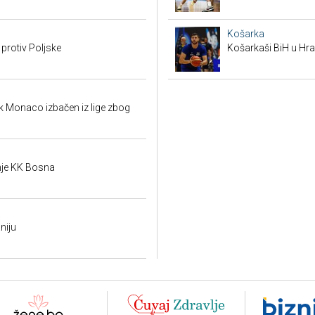
Košarka
 protiv Poljske
Košarkaši BiH u Hras
k Monaco izbačen iz lige zbog
je KK Bosna
niju