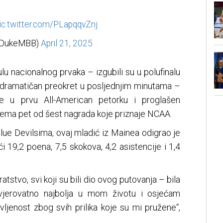
ic.twitter.com/PLapqqvZnj
(@DukeMBB)
April 21, 2025
tulu nacionalnog prvaka – izgubili su u polufinalu
 dramatičan preokret u posljednjim minutama –
je u prvu All-American petorku i proglašen
ema pet od šest nagrada koje priznaje NCAA.
ue Devilsima, ovaj mladić iz Mainea odigrao je
i 19,2 poena, 7,5 skokova, 4,2 asistencije i 1,4
ratstvo, svi koji su bili dio ovog putovanja – bila
 vjerovatno najbolja u mom životu i osjećam
ljenost zbog svih prilika koje su mi pružene“,