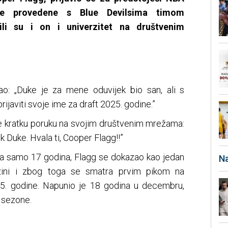
ne provedene s Blue Devilsima timom
dili su i on i univerzitet na društvenim
ao: „Duke je za mene oduvijek bio san, ali s
ijaviti svoje ime za draft 2025. godine.”
je kratku poruku na svojim društvenim mrežama:
k Duke. Hvala ti, Cooper Flagg!!”
 sa samo 17 godina, Flagg se dokazao kao jedan
Na
razini i zbog toga se smatra prvim pikom na
5. godine. Napunio je 18 godina u decembru,
 sezone.