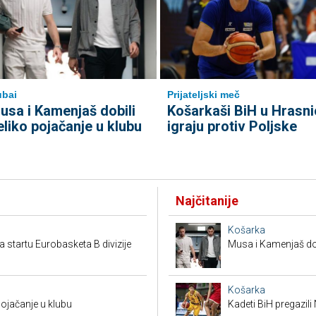
bai
Prijateljski meč
usa i Kamenjaš dobili
Košarkaši BiH u Hrasni
eliko pojačanje u klubu
igraju protiv Poljske
Najčitanije
Košarka
a startu Eurobasketa B divizije
Musa i Kamenjaš dob
Košarka
pojačanje u klubu
Kadeti BiH pregazili