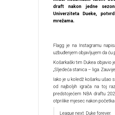
draft nakon jedne sezo
Univerziteta Dueke, potvr
mrežama.
Flagg je na Instagramu napis
uzbuđenjem objavljujem da ću pr
Košarkaški tim Dukea objavio 
„Sljedeća stanica – liga. Zauvije
Iako je u koledž košarku ušao
od najboljih igrača na toj 
predstojećem NBA draftu 202
otprilike mjesec nakon početka
League next. Duke forever.