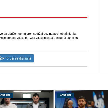
avo da obriše neprimjeren sadržaj bez najave i objašnjenja.
kcije portala Vijesti.ba. Ova vijest je sada dostupna samo za
Pridruži se diskusiji
KOŠARKA
KOŠARKA