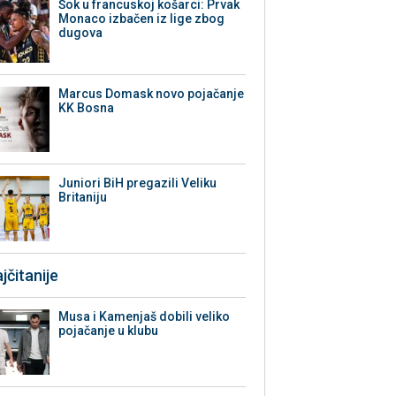
Šok u francuskoj košarci: Prvak
Monaco izbačen iz lige zbog
dugova
Marcus Domask novo pojačanje
KK Bosna
Juniori BiH pregazili Veliku
Britaniju
jčitanije
Musa i Kamenjaš dobili veliko
pojačanje u klubu