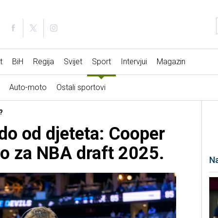
t
BiH
Regija
Svijet
Sport
Intervjui
Magazin
Auto-moto
Ostali sportovi
?
o od djeteta: Cooper
io za NBA draft 2025.
Na