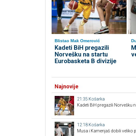
Blistao Mak Omerović
Du
Kadeti BiH pregazili
M
Norvešku na startu
v
Eurobasketa B divizije
Najnovije
21:35
Košarka
Kadeti BiH pregazili Norvešku n
12:18
Košarka
Musa i Kamenjaš dobili veliko 