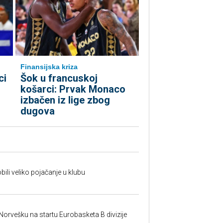
Finansijska kriza
ci
Šok u francuskoj
košarci: Prvak Monaco
izbačen iz lige zbog
dugova
ili veliko pojačanje u klubu
 Norvešku na startu Eurobasketa B divizije