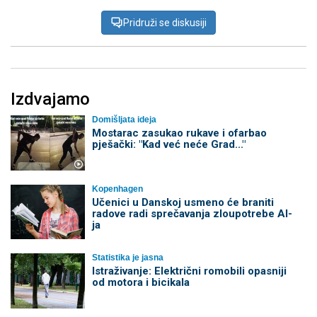
Pridruži se diskusiji
Izdvajamo
Domišljata ideja
Mostarac zasukao rukave i ofarbao
pješački: "Kad već neće Grad..."
Kopenhagen
Učenici u Danskoj usmeno će braniti
radove radi sprečavanja zloupotrebe AI-
ja
Statistika je jasna
Istraživanje: Električni romobili opasniji
od motora i bicikala