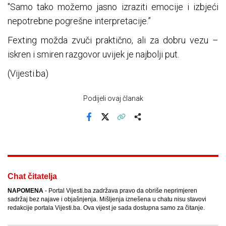
"Samo tako možemo jasno izraziti emocije i izbjeći
nepotrebne pogrešne interpretacije.”
Fexting možda zvuči praktično, ali za dobru vezu –
iskren i smiren razgovor uvijek je najbolji put.
(Vijesti.ba)
Podijeli ovaj članak
Facebook
X
Kopiraj link
Više
Chat čitatelja
NAPOMENA
- Portal Vijesti.ba zadržava pravo da obriše neprimjeren
sadržaj bez najave i objašnjenja. Mišljenja iznešena u chatu nisu stavovi
redakcije portala Vijesti.ba. Ova vijest je sada dostupna samo za čitanje.