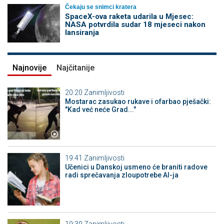
Čekaju se snimci kratera
SpaceX-ova raketa udarila u Mjesec:
NASA potvrdila sudar 18 mjeseci nakon
lansiranja
Najnovije
Najčitanije
20:20
Zanimljivosti
Mostarac zasukao rukave i ofarbao pješački:
"Kad već neće Grad..."
19:41
Zanimljivosti
Učenici u Danskoj usmeno će braniti radove
radi sprečavanja zloupotrebe AI-ja
19:30
Zanimljivosti