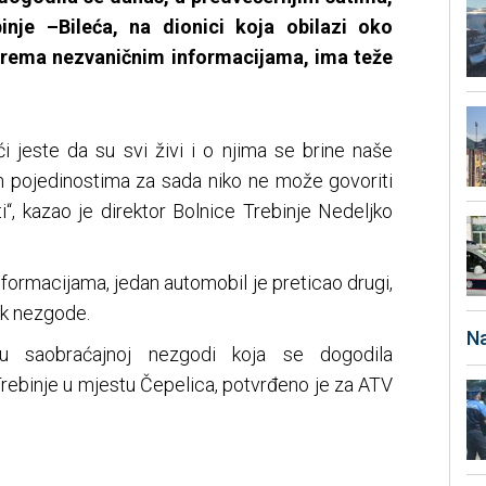
nje –Bileća, na dionici koja obilazi oko
 prema nezvaničnim informacijama, ima teže
jeste da su svi živi i o njima se brine naše
m pojedinostima za sada niko ne može govoriti
ati“, kazao je direktor Bolnice Trebinje Nedeljko
formacijama, jedan automobil je preticao drugi,
ok nezgode.
Na
 u saobraćajnoj nezgodi koja se dogodila
Trebinje u mjestu Čepelica, potvrđeno je za ATV