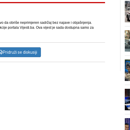
avo da obriše neprimjeren sadržaj bez najave i objašnjenja.
kcije portala Vijesti.ba. Ova vijest je sada dostupna samo za
Pridruži se diskusiji