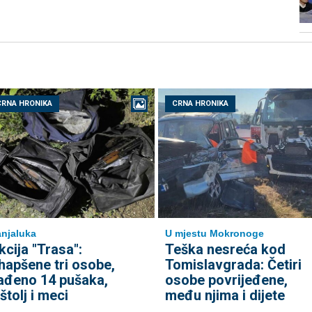
CRNA HRONIKA
CRNA HRONIKA
njaluka
U mjestu Mokronoge
kcija "Trasa":
Teška nesreća kod
hapšene tri osobe,
Tomislavgrada: Četiri
ađeno 14 pušaka,
osobe povrijeđene,
ištolj i meci
među njima i dijete