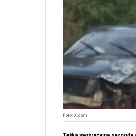
Foto: X.com
Teška saobraćajna nezgoda d