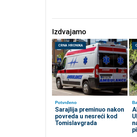
Izdvajamo
CRNA HRONIKA
Potvrđeno
Ba
Sarajlija preminuo nakon
A
povreda u nesreći kod
U
Tomislavgrada
n
p