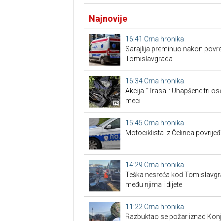
Najnovije
16:41
Crna hronika
Sarajlija preminuo nakon povre
Tomislavgrada
16:34
Crna hronika
Akcija "Trasa": Uhapšene tri os
meci
15:45
Crna hronika
Motociklista iz Čelinca povrije
14:29
Crna hronika
Teška nesreća kod Tomislavgrad
među njima i dijete
11:22
Crna hronika
Razbuktao se požar iznad Konji