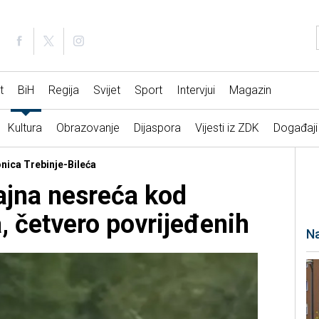
t
BiH
Regija
Svijet
Sport
Intervjui
Magazin
Kultura
Obrazovanje
Dijaspora
Vijesti iz ZDK
Događaji
onica Trebinje-Bileća
ajna nesreća kod
, četvero povrijeđenih
Na