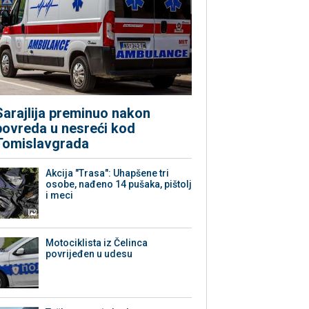
Sarajlija preminuo nakon
povreda u nesreći kod
Tomislavgrada
Akcija "Trasa": Uhapšene tri
osobe, nađeno 14 pušaka, pištolj
i meci
Motociklista iz Čelinca
povrijeđen u udesu