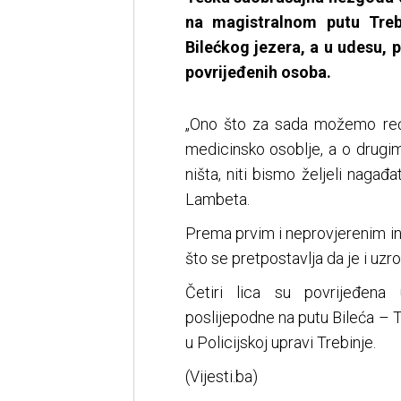
na magistralnom putu Trebi
Bilećkog jezera, a u udesu,
povrijeđenih osoba.
„Ono što za sada možemo reći 
medicinsko osoblje, a o drugi
ništa, niti bismo željeli nagađ
Lambeta.
Prema prvim i neprovjerenim in
što se pretpostavlja da je i uzr
Četiri lica su povrijeđena
poslijepodne na putu Bileća – 
u Policijskoj upravi Trebinje.
(Vijesti.ba)