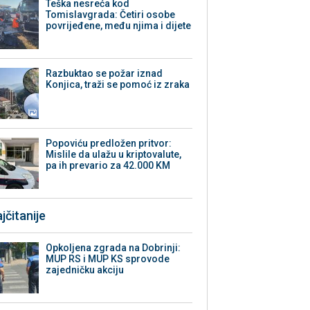
Teška nesreća kod
Tomislavgrada: Četiri osobe
povrijeđene, među njima i dijete
Razbuktao se požar iznad
Konjica, traži se pomoć iz zraka
Popoviću predložen pritvor:
Mislile da ulažu u kriptovalute,
pa ih prevario za 42.000 KM
jčitanije
Opkoljena zgrada na Dobrinji:
MUP RS i MUP KS sprovode
zajedničku akciju