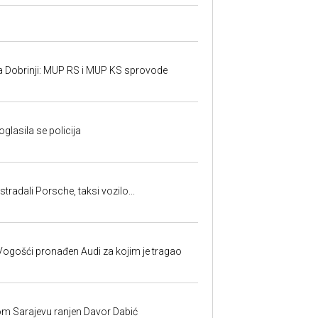
a Dobrinji: MUP RS i MUP KS sprovode
oglasila se policija
tradali Porsche, taksi vozilo...
ogošći pronađen Audi za kojim je tragao
om Sarajevu ranjen Davor Dabić