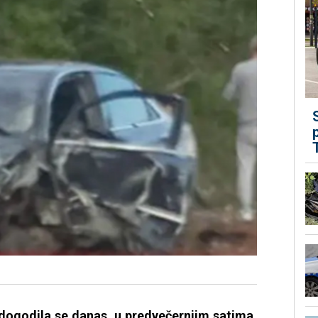
ogodila se danas, u predvečernjim satima,