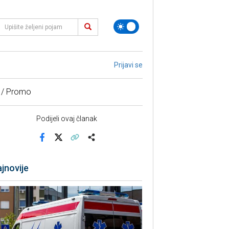
Prijavi se
 / Promo
Podijeli ovaj članak
Facebook
X
Kopiraj link
Više
jnovije