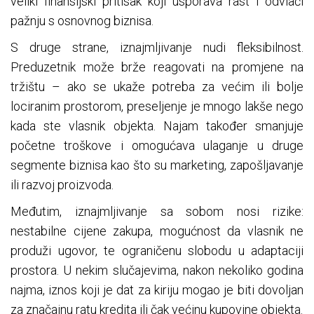
veliki finansijski pritisak koji usporava rast i odvlači
pažnju s osnovnog biznisa.
S druge strane, iznajmljivanje nudi fleksibilnost.
Preduzetnik može brže reagovati na promjene na
tržištu – ako se ukaže potreba za većim ili bolje
lociranim prostorom, preseljenje je mnogo lakše nego
kada ste vlasnik objekta. Najam također smanjuje
početne troškove i omogućava ulaganje u druge
segmente biznisa kao što su marketing, zapošljavanje
ili razvoj proizvoda.
Međutim, iznajmljivanje sa sobom nosi rizike:
nestabilne cijene zakupa, mogućnost da vlasnik ne
produži ugovor, te ograničenu slobodu u adaptaciji
prostora. U nekim slučajevima, nakon nekoliko godina
najma, iznos koji je dat za kiriju mogao je biti dovoljan
za značajnu ratu kredita ili čak većinu kupovine objekta.