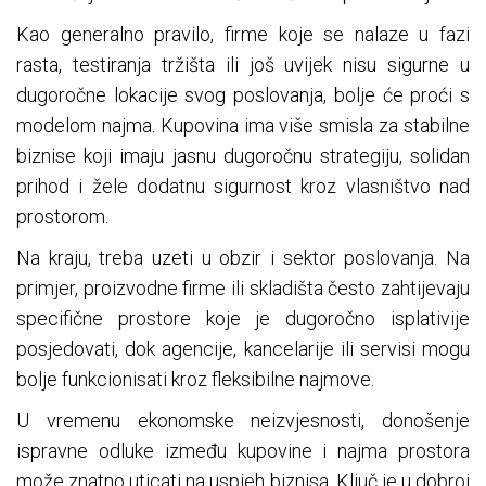
Kao generalno pravilo, firme koje se nalaze u fazi
rasta, testiranja tržišta ili još uvijek nisu sigurne u
dugoročne lokacije svog poslovanja, bolje će proći s
modelom najma. Kupovina ima više smisla za stabilne
biznise koji imaju jasnu dugoročnu strategiju, solidan
prihod i žele dodatnu sigurnost kroz vlasništvo nad
prostorom.
Na kraju, treba uzeti u obzir i sektor poslovanja. Na
primjer, proizvodne firme ili skladišta često zahtijevaju
specifične prostore koje je dugoročno isplativije
posjedovati, dok agencije, kancelarije ili servisi mogu
bolje funkcionisati kroz fleksibilne najmove.
U vremenu ekonomske neizvjesnosti, donošenje
ispravne odluke između kupovine i najma prostora
može znatno uticati na uspjeh biznisa. Ključ je u dobroj