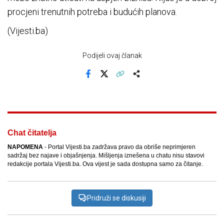
procjeni trenutnih potreba i budućih planova.
(Vijesti.ba)
Podijeli ovaj članak
Facebook
X
Kopiraj link
Više
Chat čitatelja
NAPOMENA
- Portal Vijesti.ba zadržava pravo da obriše neprimjeren
sadržaj bez najave i objašnjenja. Mišljenja iznešena u chatu nisu stavovi
redakcije portala Vijesti.ba. Ova vijest je sada dostupna samo za čitanje.
Pridruži se diskusiji