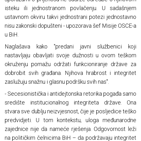
isteku ili jednostranom povlačenju. U sadašnjem
ustavnom okviru takvi jednostrani potezi jednostavno
nisu zakonski dopušteni - upozorava šef Misije OSCE-a
u BiH.
Naglašava kako "predani javni službenici koji
nastavljaju obavljati svoje dužnosti u ovom teškom
okruženju pomažu održati funkcioniranje države za
dobrobit svih građana. Njihova hrabrost i integritet
zaslužuju snažnu i glasnu podršku svih nas".
- Secesionistička i antidejtonska retorika pogađa samo
središte institucionalnog integriteta države. Ona
stvara sve dublju neizvjesnost, čije je posljedice teško
predvidjeti. U tom kontekstu, uloga međunarodne
zajednice nije da nameće rješenja. Odgovornost leži
na političkim čelnicima BiH – da podržavaju integritet