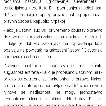
radnjama nastavlja ugrožavanje suvereniteta i
teritorijalnog integriteta BiH podrivanjem nadležnosti
države te umanjuje opseg pravne zaštite pojedinaca i
pravnih osoba u Republici Srpskoj.
- Iako je Ustavni sud BiH privremeno obustavio pravno
dejstvo nekih od ovih zakona, namjera koja stoji iza njih
i dalje je duboko zabrinjavajuća. Opravdanja koja
pozivaju na povratak na takozvani “izvorni” Daytonski
sporazum su obmanjujuća.
Državne institucije uspostavljene uz izričitu
suglasnost entiteta - kako je propisano Ustavom BiH -
prijeko su potrebne za funkcioniranje države. Nakon
što su te institucije uspostavljene na državnom nivou,
njihove se nadležnosti ne mogu jednostavno
jednostrano ukinuti ili ukinuti. Ni Ustav BiH ni
sporazumi o prijenosu ne sadrže odredbe o njihovom