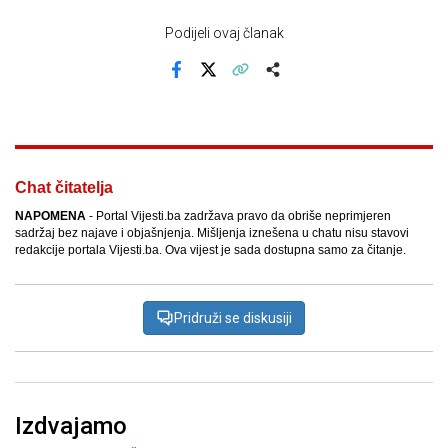
Podijeli ovaj članak
Facebook
X
Kopiraj link
Više
Chat čitatelja
NAPOMENA
- Portal Vijesti.ba zadržava pravo da obriše neprimjeren
sadržaj bez najave i objašnjenja. Mišljenja iznešena u chatu nisu stavovi
redakcije portala Vijesti.ba. Ova vijest je sada dostupna samo za čitanje.
Pridruži se diskusiji
Izdvajamo